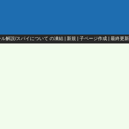
ール解説/スパイについて
の凍結 |
新規
|
子ページ作成
|
最終更新