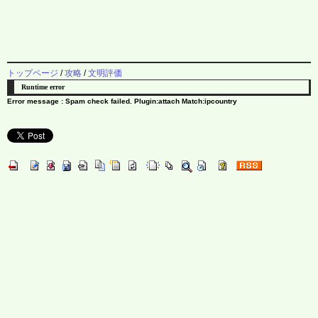
トップページ
/
攻略
/
文明評価
Runtime error
Error message : Spam check failed. Plugin:attach Match:ipcountry