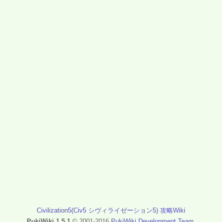
Civilization5(Civ5 シヴィライゼーション5) 攻略Wiki
PukiWiki 1.5.1
© 2001-2016
PukiWiki Development Team
.