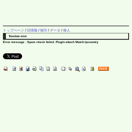
トップページ
/
旧情報
/
無印
/
データ
/
偉人
Runtime error
Error message : Spam check failed. Plugin:attach Match:ipcountry