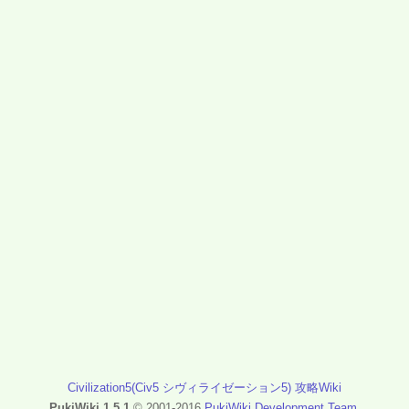
Civilization5(Civ5 シヴィライゼーション5) 攻略Wiki
PukiWiki 1.5.1
© 2001-2016
PukiWiki Development Team
.