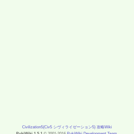
Civilization5(Civ5 シヴィライゼーション5) 攻略Wiki
PukiWiki 1.5.1
© 2001-2016
PukiWiki Development Team
.