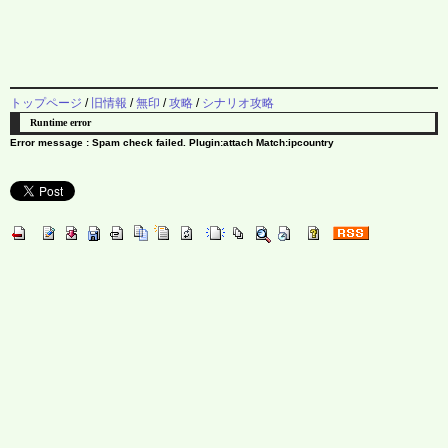
トップページ
/
旧情報
/
無印
/
攻略
/
シナリオ攻略
Runtime error
Error message : Spam check failed. Plugin:attach Match:ipcountry