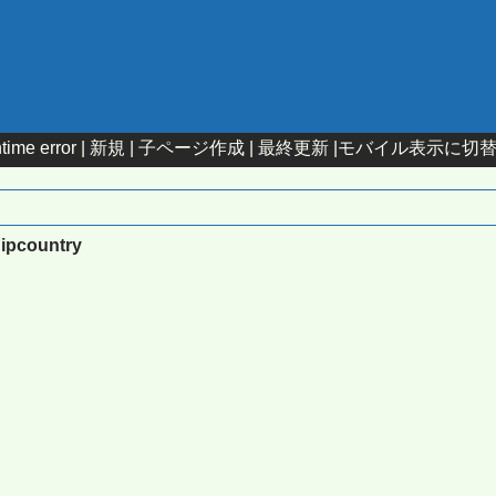
time error |
新規
|
子ページ作成
|
最終更新
|
モバイル表示に切
:ipcountry