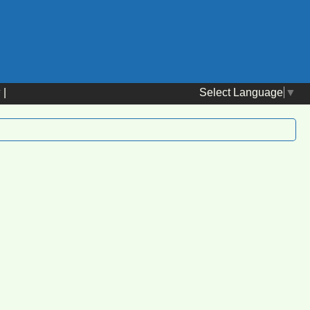
Select Language
▼
替
|