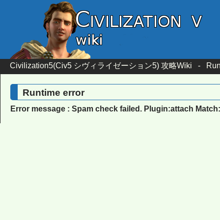
Civilization5(Civ5 シヴィライゼーション5) 攻略Wiki
-
Run
Runtime error
Error message : Spam check failed. Plugin:attach Match