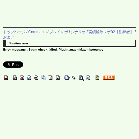
トップページ
/
Comments
/
プレイレポ
/
シナリオ
/
実績解除レポ02【熟練者】
/
おまけ
Runtime error
Error message : Spam check failed. Plugin:attach Match:ipcountry