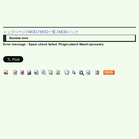
トップページ
/
MOD
/
MOD一覧
/
MODパック
Runtime error
Error message : Spam check failed. Plugin:attach Match:ipcountry