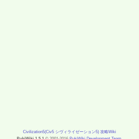
Civilization5(Civ5 シヴィライゼーション5) 攻略Wiki
PukiWiki 1.5.1
© 2001-2016
PukiWiki Development Team
.