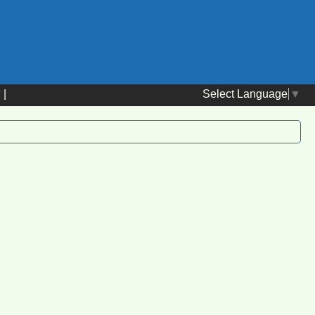
Select Language
▼
替
|