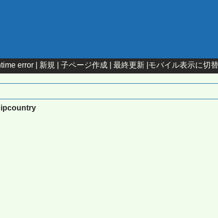
time error |
新規
|
子ページ作成
|
最終更新
|
モバイル表示に切
:ipcountry