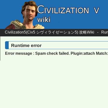
Civilization5(Civ5 シヴィライゼーション5) 攻略Wiki
-
Run
Runtime error
Error message : Spam check failed. Plugin:attach Match