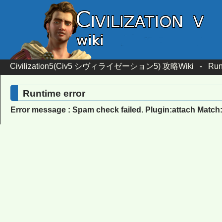
Civilization5(Civ5 シヴィライゼーション5) 攻略Wiki
-
Run
Runtime error
Error message : Spam check failed. Plugin:attach Match