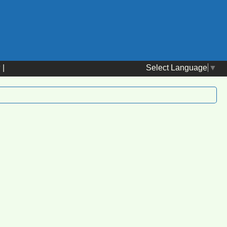
Select Language
▼
替
|