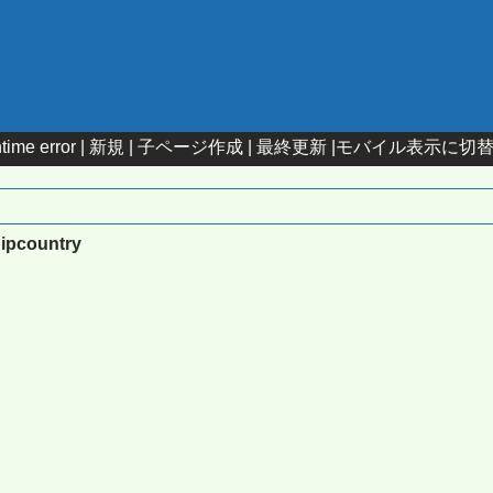
time error |
新規
|
子ページ作成
|
最終更新
|
モバイル表示に切
:ipcountry