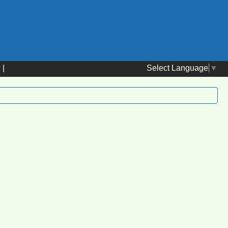
Select Language
▼
替
|