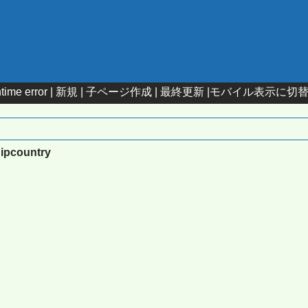
time error |
新規
|
子ページ作成
|
最終更新
|
モバイル表示に切
:ipcountry