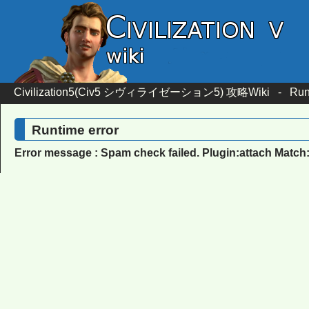
Civilization5(Civ5 シヴィライゼーション5) 攻略Wiki
-
Run
Runtime error
Error message : Spam check failed. Plugin:attach Match