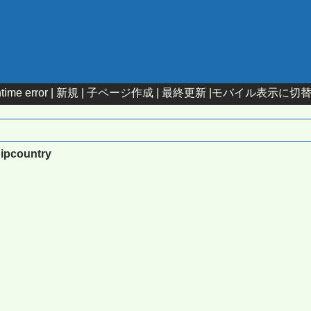
time error |
新規
|
子ページ作成
|
最終更新
|
モバイル表示に切
:ipcountry