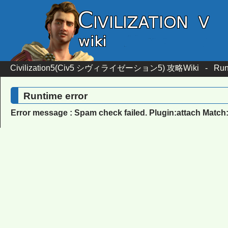
Civilization5(Civ5 シヴィライゼーション5) 攻略Wiki
-
Run
Runtime error
Error message : Spam check failed. Plugin:attach Match