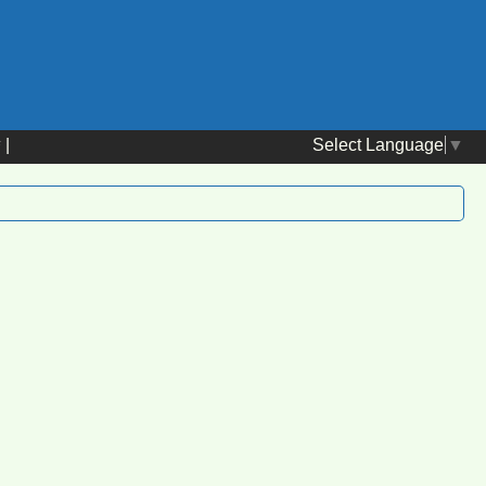
Select Language
▼
替
|