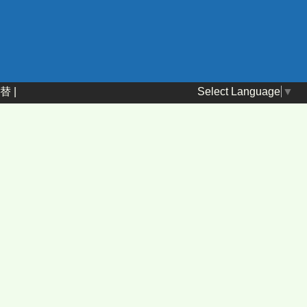
Select Language
▼
替
|