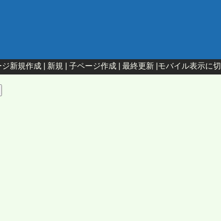
ジ新規作成 |
新規
|
子ページ作成
|
最終更新
|
モバイル表示に切