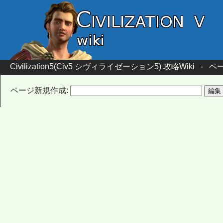
Civilization5(Civ5 シヴィライゼーション5) 攻略Wiki
-
ペー
ページ新規作成: