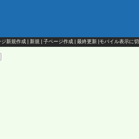
ジ新規作成 |
新規
|
子ページ作成
|
最終更新
|
モバイル表示に切