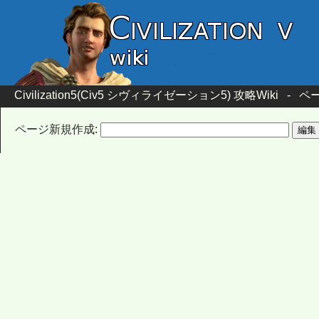
Civilization5(Civ5 シヴィライゼーション5) 攻略Wiki
-
ペー
ページ新規作成: