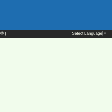
Select Language
▼
替
|