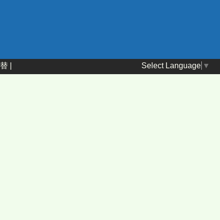
Select Language
▼
替
|