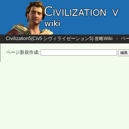
Civilization5(Civ5 シヴィライゼーション5) 攻略Wiki
-
ペー
ページ新規作成: