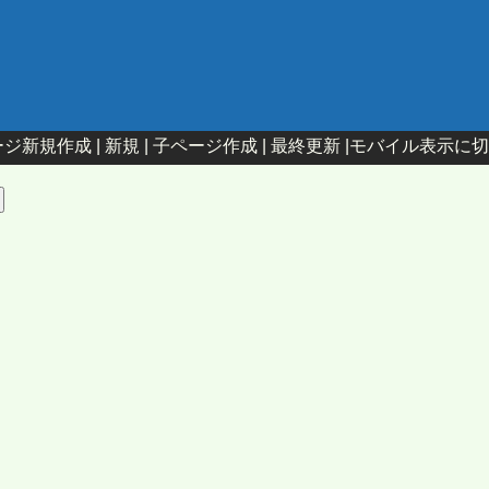
ジ新規作成 |
新規
|
子ページ作成
|
最終更新
|
モバイル表示に切