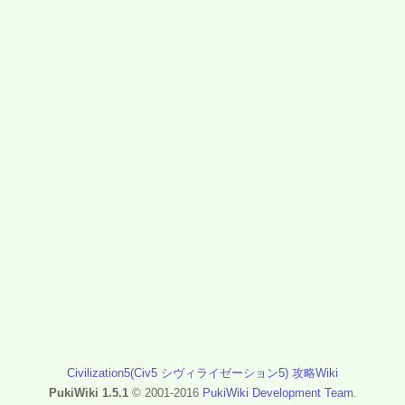
Civilization5(Civ5 シヴィライゼーション5) 攻略Wiki
PukiWiki 1.5.1
© 2001-2016
PukiWiki Development Team
.