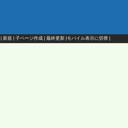
|
新規
|
子ページ作成
|
最終更新
|
モバイル表示に切替
|