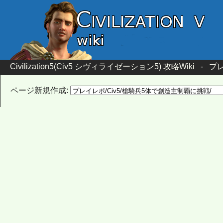
Civilization5(Civ5 シヴィライゼーション5) 攻略Wiki
-
プレ
ページ新規作成: