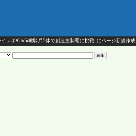
イレポ/Civ5/槍騎兵5体で創造主制覇に挑戦..にページ新規作成 