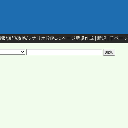
報/無印/攻略/シナリオ攻略..にページ新規作成 |
新規
|
子ページ