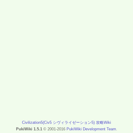
Civilization5(Civ5 シヴィライゼーション5) 攻略Wiki
PukiWiki 1.5.1
© 2001-2016
PukiWiki Development Team
.