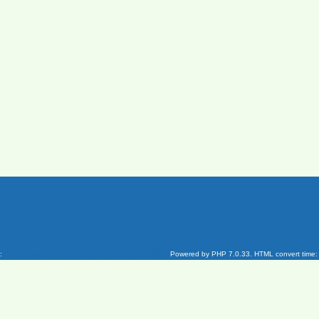
n:
Civilization5(Civ5 シヴィライゼーション5) 攻略Wiki
Powered by PHP 7.0.33. HTML convert time: 