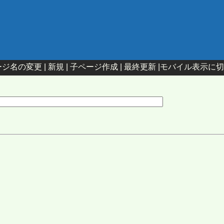
ジ名の変更 |
新規
|
子ページ作成
|
最終更新
|
モバイル表示に切