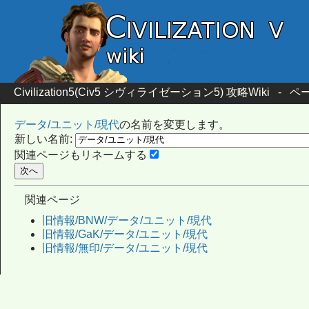
Civilization5(Civ5 シヴィライゼーション5) 攻略Wiki
-
ペー
データ/ユニット/現代
の名前を変更します。
新しい名前:
関連ページもリネームする
関連ページ
旧情報/BNW/データ/ユニット/現代
旧情報/GaK/データ/ユニット/現代
旧情報/無印/データ/ユニット/現代