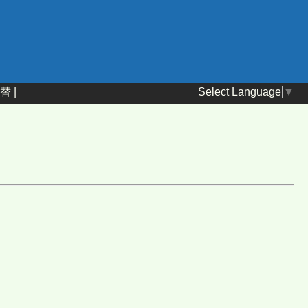
Select Language
▼
替
|