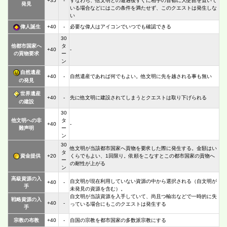
+35
-
すなわち、他文明との遭遇後すぐに相手の首都に大使館を置いて
発見
いる場合などにはこの条件を満たせず、このクエストは発生しな
い
偉人誕生
+40
-
必要な偉人はアイコンでいつでも確認できる
30
他都市国家へ
タ
+40
-
の貢物要求
ー
ン
自然遺産
+40
-
自然遺産であれば何でもよい。他文明に先を越される事も無い
の発見
世界遺産
+40
-
先に他文明に建設されてしまうとクエストは取り下げられる
の建設
30
他文明への非
タ
+40
-
難声明
ー
ン
30
他文明が当該都市国家へ貢物を要求した際に発生する。金額はい
タ
資金提供
+20
くらでもよい、1回限り。依頼をこなすとこの都市国家の貢物へ
ー
の耐性が上がる
ン
高級資源の入
自文明が現在利用していない資源の中から選択される（自文明が
+40
-
手
未発見の資源を含む）。
自文明が当該資源を入手していて、尚且つ輸出などで一時的に失
戦略資源の入
+40
-
っている場合にもこのクエストは発生する
手
宗教の布教
+40
-
自国の宗教を都市国家の多数派宗教にする