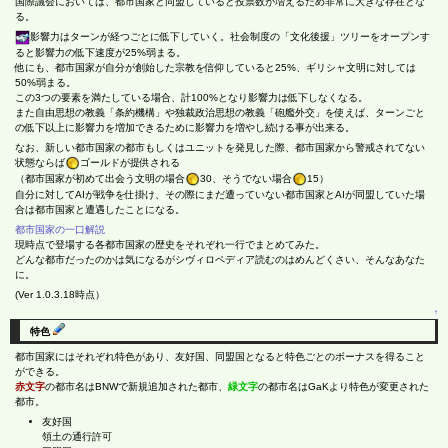
国際議会においては、都市国家と同盟していると投票数が増えるため非常に大きな存在とな
る。
影響力はターンが経つごとに低下していく。社会制度の「文化後援」ツリーをオープンす
ると影響力の低下速度が25%弱まる。
他にも、都市国家が自分が創始した宗教を信仰していると25%、ギリシャ文明に対しては
50%弱まる。
この3つの要素を満たしている場合、計100%となり影響力は低下しなくなる。
また自由思想の教義「条約機構」や独裁政治思想の教義「砲艦外交」を使えば、ターンごと
の低下以上に影響力を増加できるために影響力を増やし続ける事が出来る。
なお、新しい都市国家の都市もしくはユニットを発見した際、都市国家から警戒されてない
状態ならば
ゴールドが提供される
（都市国家が初めて出会う文明の場合
30、そうでない場合
15）
自分に対してAIが戦争を仕掛け、その際にまだ遭っていない都市国家とAIが同盟していた場
合は都市国家と遭遇したことになる。
都市国家の一口解説
現時点で登場する各都市国家の歴史をそれぞれ一行でまとめてみた。
どんな都市だったのかは気になるがシヴィロペディア読むのはめんどくさい、そんなあなた
に。
(Ver 1.0.3.18時点）
↑
特色
都市国家にはそれぞれ特色があり、友好国、同盟国となると特色ごとのボーナスを得ること
ができる。
赤文字
の都市名はBNWで新規追加された都市、
緑文字
の都市名はGaKより特色が変更された
都市。
友好国
領土の通行許可