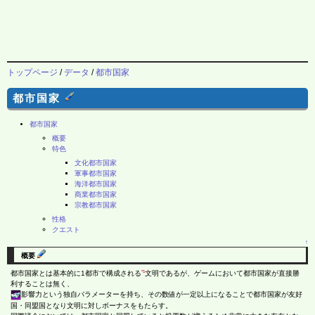
トップページ
/
データ
/
都市国家
都市国家
都市国家
概要
特色
文化都市国家
軍事都市国家
海洋都市国家
商業都市国家
宗教都市国家
性格
クエスト
↑
概要
*1
都市国家とは基本的に1都市で構成される
文明であるが、ゲームにおいて都市国家が直接勝
利することは無く、
影響力という独自パラメーターを持ち、その数値が一定以上になることで都市国家が友好
国・同盟国となり文明に対しボーナスをもたらす。