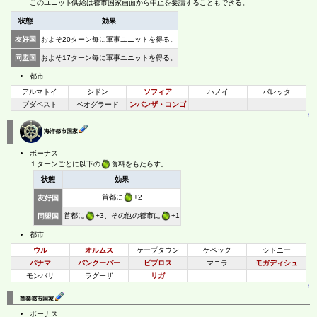
このユニット供給は都市国家画面から中止を要請することもできる。
状態
効果
友好国
およそ20ターン毎に軍事ユニットを得る。
同盟国
およそ17ターン毎に軍事ユニットを得る。
都市
アルマトイ
シドン
ソフィア
ハノイ
バレッタ
ブダペスト
ベオグラード
ンバンザ・コンゴ
↑
海洋都市国家
ボーナス
１ターンごとに以下の
食料をもたらす。
状態
効果
首都に
+2
友好国
首都に
+3、その他の都市に
+1
同盟国
都市
ウル
オルムス
ケープタウン
ケベック
シドニー
パナマ
バンクーバー
ビブロス
マニラ
モガディシュ
モンバサ
ラグーザ
リガ
↑
商業都市国家
ボーナス