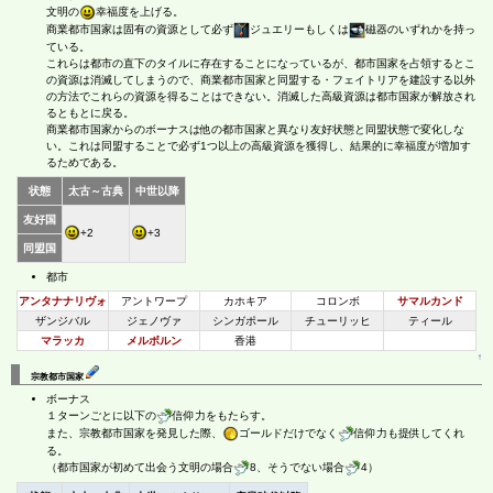
文明の
幸福度を上げる。
商業都市国家は固有の資源として必ず
ジュエリーもしくは
磁器のいずれかを持っ
ている。
これらは都市の直下のタイルに存在することになっているが、都市国家を占領するとこ
の資源は消滅してしまうので、商業都市国家と同盟する・フェイトリアを建設する以外
の方法でこれらの資源を得ることはできない。消滅した高級資源は都市国家が解放され
るともとに戻る。
商業都市国家からのボーナスは他の都市国家と異なり友好状態と同盟状態で変化しな
い。これは同盟することで必ず1つ以上の高級資源を獲得し、結果的に幸福度が増加す
るためである。
状態
太古～古典
中世以降
友好国
+2
+3
同盟国
都市
アンタナナリヴォ
アントワープ
カホキア
コロンボ
サマルカンド
ザンジバル
ジェノヴァ
シンガポール
チューリッヒ
ティール
マラッカ
メルボルン
香港
↑
宗教都市国家
ボーナス
１ターンごとに以下の
信仰力をもたらす。
また、宗教都市国家を発見した際、
ゴールドだけでなく
信仰力も提供してくれ
る。
（都市国家が初めて出会う文明の場合
8、そうでない場合
4）