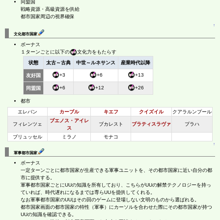
同盟国
戦略資源・高級資源を供給
都市国家周辺の視界確保
↑
文化都市国家
ボーナス
１ターンごとに以下の
文化力をもたらす
状態
太古～古典
中世～ルネサンス
産業時代以降
+3
+6
+13
友好国
+6
+12
+26
同盟国
都市
エレバン
カーブル
キエフ
クイズイル
クアラルンプール
ブエノス・アイレ
フィレンツェ
ブカレスト
ブラティスラヴァ
プラハ
ス
ブリュッセル
ミラノ
モナコ
↑
軍事都市国家
ボーナス
一定ターンごとに都市国家が生産できる軍事ユニットを、その都市国家に近い自分の都
市に提供する。
軍事都市国家ごとにUUの知識を所有しており、こちらがUUの解禁テクノロジーを持っ
ていれば、時代遅れになるまでは専らUUを提供してくれる。
なお軍事都市国家のUUはその回のゲームに登場しない文明のものから選ばれる。
都市国家画面の都市国家の特性（軍事）にカーソルを合わせた際にその都市国家が持つ
UUの知識を確認できる。