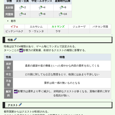
状態
太古～古典
中世～ルネサンス
産業時代以降
+2
+4
+8
友好国
+4
+8
+16
同盟国
都市
イフェ
エルサレム
カトマンズ
ジュネーヴ
バチカン市国
ビッテンベルク
ラ・ヴェンタ
ラサ
↑
性格
性格は以下の4種類があり、ゲーム毎にランダムで設定される。
ターンごとの
影響力の変動量、依頼するクエストの種類に影響する。
性格
特徴
友好
遺産の建築や道の整備といった穏やかな内容の要求を出してくる
的
中立
どの国に対しても公正な態度をとり、他国にはあまり干渉しない
不合
要求は統一感の無いものとなる
理
影響力は通常より早く減少し、好戦的なクエストが多くなる。貢物の要求に対す
敵対
る抵抗が強い。
的
↑
クエスト
都市国家からはクエストが依頼される。