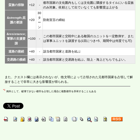
都市国家の文化圏内もしくは文化圏に隣接するタイルにいる蛮族
蛮族の排除
+12
-
のみ対象。依頼として出ていなくても影響度は上がる
30
&strength;庇
タ
+20
防衛宣言の締結
護の要請
ー
ン
&resistance;
この都市国家と交戦中にある敵国のユニットを一定数倒す、また
軍隊の支援要
+100
-
は軍事ユニットを譲渡する(1回につき+5、期間中は何度でも可)
請
道路の接続
+40
-
該当都市国家と道路を結ぶ
交易路の接続
+40
-
該当都市国家と交易路を結ぶ。陸上・海上どちらでもよい。
また、クエスト欄には表示されないが、他文明によって占領された元都市国家を占領して解
放することで非常に大きな影響度が得られる。
*1
例外として、破壊できない都市を占領した場合に複数都市を所有することもある