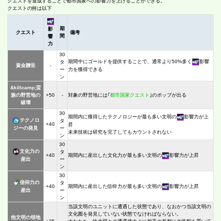
クエストを達成することで都市国家への影響力を上げることができる。
クエストの例は以下
期
影
クエスト
備考
間
響
力
30
期間中にゴールドを提供することで、通常より50%多く
影響
タ
資金贈呈
-
力を獲得できる
ー
ン
&killcamp;蛮
族の野営地の
+50
-
対象の野営地には｢
都市国家クエスト
｣のポップが出る
破壊
30
期間内に獲得したテクノロジーが最も多い文明の
影響力が上
テクノロ
タ
+40
昇
ジーの発見
ー
未来技術は研究を完了してもカウントされない
ン
30
文化力の
タ
+40
期間内に産出した文化力が最も多い文明の
影響力が上昇
産出
ー
ン
30
信仰力の
タ
+40
期間内に産出した信仰力が最も多い文明の
影響力が上昇
産出
ー
ン
当該文明のユニットに遭遇した状態であり、なおかつ当該文明の
文化圏を発見していない状態でなければならない。
他文明の領地