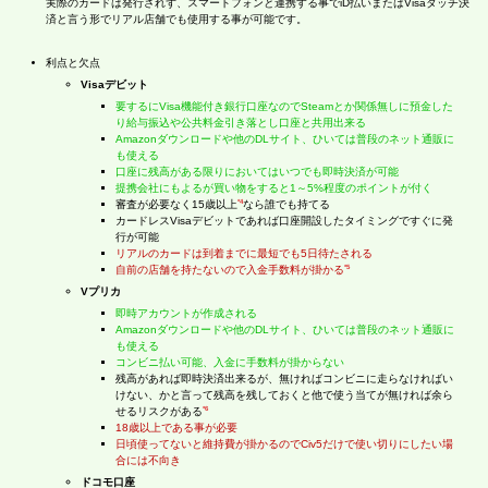
実際のカードは発行されず、スマートフォンと連携する事でiD払いまたはVisaタッチ決
済と言う形でリアル店舗でも使用する事が可能です。
利点と欠点
Visaデビット
要するにVisa機能付き銀行口座なのでSteamとか関係無しに預金した
り給与振込や公共料金引き落とし口座と共用出来る
Amazonダウンロードや他のDLサイト、ひいては普段のネット通販に
も使える
口座に残高がある限りにおいてはいつでも即時決済が可能
提携会社にもよるが買い物をすると1～5%程度のポイントが付く
*4
審査が必要なく15歳以上
なら誰でも持てる
カードレスVisaデビットであれば口座開設したタイミングですぐに発
行が可能
リアルのカードは到着までに最短でも5日待たされる
*5
自前の店舗を持たないので入金手数料が掛かる
Vプリカ
即時アカウントが作成される
Amazonダウンロードや他のDLサイト、ひいては普段のネット通販に
も使える
コンビニ払い可能、入金に手数料が掛からない
残高があれば即時決済出来るが、無ければコンビニに走らなければい
けない、かと言って残高を残しておくと他で使う当てが無ければ余ら
*6
せるリスクがある
18歳以上である事が必要
日頃使ってないと維持費が掛かるのでCiv5だけで使い切りにしたい場
合には不向き
ドコモ口座