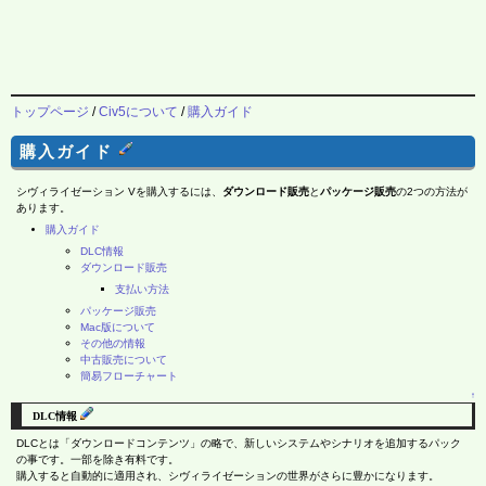
トップページ
/
Civ5について
/
購入ガイド
購入ガイド
シヴィライゼーション Vを購入するには、
ダウンロード販売
と
パッケージ販売
の2つの方法が
あります。
購入ガイド
DLC情報
ダウンロード販売
支払い方法
パッケージ販売
Mac版について
その他の情報
中古販売について
簡易フローチャート
↑
DLC情報
DLCとは「ダウンロードコンテンツ」の略で、新しいシステムやシナリオを追加するパック
の事です。一部を除き有料です。
購入すると自動的に適用され、シヴィライゼーションの世界がさらに豊かになります。