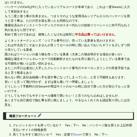
はいけません。
パッケージのCiv5は中に入っているシリアルコードが本体であり、これは一度Steamに入力
して有効化すると
もう二度と使う事が出来ません。つまりそのような使用済みシリアル入りのパッケージを買
うと言う事は、ただの空き箱を買ったも同然なのです。
陳腐化済みのインストーラーディスクやポスター代わりの技術ツリーシートに何千円も払う
気があるなら別ですが、
初めて買うのであれば、後悔したくなければ絶対に
中古品は買ってはいけません
。
よくネットオークションで「シリアル番号だけ」売っている業者を見かけますが、
これは中古品でこそありませんが良くてセールの時に買い込んでおいたギフトを少しずつ切
り売りしている業者、
悪ければリージョンの違う物を売っている業者（大体この場合明示する場合が多いが）、
極端な場合キージェネレーターで自動解析させたものを売り逃げしようとしている業者であ
る可能性が無いとは言い切れません。
またこの手口は違法に入手したクレジットカード番号のマネーロンダリングの常套手段であ
ると言う報道もあり
知らない間に反社会組織へ手を貸す事になってしまっていた…と言う可能性もあります。
安い！と言って飛び付かず、まずは落ち着いて一呼吸しましょう。
どうしたって手数料の分Steamや周辺サイトのセール時に自分で買った方が安心でもっと安
いのです。
どうしてもそれでも今すぐセール価格で買いたい！と言うのなら止めはしませんが、
あくまでも自己責任で臨む事を肝に銘じましょう。やるならくれぐれも認証取り消しには注
意を。
↑
簡易フローチャート
クレジットカードを持っているか？ Yes：下へ No：パッケージ版を買うか上記外部
支払いサイトの情報参照
高くても今すぐ遊びたいか？ Yes：定価で
Steam
で買う No：下へ