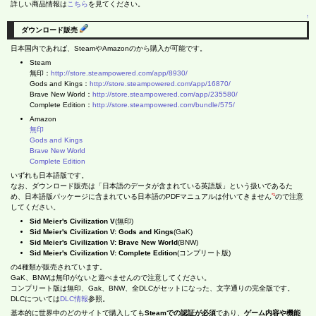
詳しい商品情報は
こちら
を見てください。
↑
ダウンロード販売
日本国内であれば、SteamやAmazonのから購入が可能です。
Steam
無印：
http://store.steampowered.com/app/8930/
Gods and Kings：
http://store.steampowered.com/app/16870/
Brave New World：
http://store.steampowered.com/app/235580/
Complete Edition：
http://store.steampowered.com/bundle/575/
Amazon
無印
Gods and Kings
Brave New World
Complete Edition
いずれも日本語版です。
なお、ダウンロード販売は「日本語のデータが含まれている英語版」という扱いであるた
*1
め、日本語版パッケージに含まれている日本語のPDFマニュアルは付いてきません
ので注意
してください。
Sid Meier's Civilization V
(無印)
Sid Meier's Civilization V: Gods and Kings
(GaK)
Sid Meier's Civilization V: Brave New World
(BNW)
Sid Meier's Civilization V: Complete Edition
(コンプリート版)
の4種類が販売されています。
GaK、BNWは無印がないと遊べませんので注意してください。
コンプリート版は無印、Gak、BNW、全DLCがセットになった、文字通りの完全版です。
DLCについては
DLC情報
参照。
基本的に世界中のどのサイトで購入しても
Steamでの認証が必須
であり、
ゲーム内容や機能