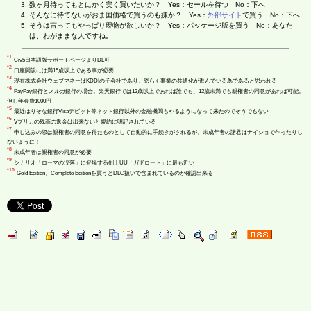
数ヶ月待ってもとにかく安く買いたいか？ Yes：セールを待つ No：下へ
そんなに待てないがおま国価格で買うのも嫌か？ Yes：
外部サイト
で買う No：下へ
そうは言ってもやっぱり現物が欲しいか？ Yes：パッケージ版を買う No：あなた
は、わがままな人ですね。
*1
Civ5日本語版サポートページよりDL可
*2
口座開設には満15歳以上である事が必要
*3
現在株式会社ウェブマネーはKDDIの子会社であり、恐らく事業の共通化が進んでいる為であると思われる
*4
PayPay銀行とスルガ銀行の場合。楽天銀行では12歳以上であれば誰でも、12歳未満でも親権者の同意があれば可能。
但し年会費1000円
*5
最近はりそな銀行Visaデビット等ネット銀行以外の金融機関もやるようになって来たのでそうでもない
*6
Vプリカの残高の返金は出来ないと規約に明記されている
*7
申し込みの際は親権者の同意を得たものとして自動的に手続きがされるが、未成年者の諸君はナイショで作ったりし
ないように！
*8
未成年者は親権者の同意が必要
*9
シナリオ「ローマの没落」に登場する剣士UU「ガドロート」に最も近い
*10
Gold Edition、Complete Editionを買うとDLC扱いで含まれているのが確認出来る