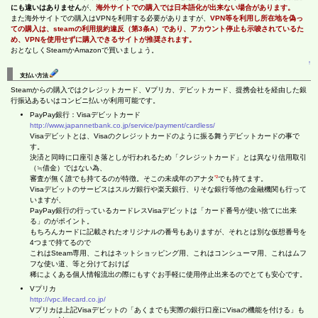
にも違いはありません
が、
海外サイトでの購入では日本語化が出来ない場合があります。
また海外サイトでの購入はVPNを利用する必要がありますが、
VPN等を利用し所在地を偽っ
ての購入は、steamの利用規約違反（第3条A）であり、アカウント停止も示唆されているた
め、VPNを使用せずに購入できるサイトが推奨されます。
おとなしくSteamかAmazonで買いましょう。
↑
支払い方法
Steamからの購入ではクレジットカード、Vプリカ、デビットカード、提携会社を経由した銀
行振込あるいはコンビニ払いが利用可能です。
PayPay銀行：Visaデビットカード
http://www.japannetbank.co.jp/service/payment/cardless/
Visaデビットとは、Visaのクレジットカードのように振る舞うデビットカードの事で
す。
決済と同時に口座引き落としが行われるため「クレジットカード」とは異なり信用取引
（≒借金）ではない為、
*2
審査が無く誰でも持てるのが特徴。そこの未成年のアナタ
でも持てます。
Visaデビットのサービスはスルガ銀行や楽天銀行、りそな銀行等他の金融機関も行って
いますが、
PayPay銀行の行っているカードレスVisaデビットは「カード番号が使い捨てに出来
る」のがポイント。
もちろんカードに記載されたオリジナルの番号もありますが、それとは別な仮想番号を
4つまで持てるので
これはSteam専用、これはネットショッピング用、これはコンシューマ用、これはムフ
フな使い道、等と分けておけば
稀によくある個人情報流出の際にもすぐお手軽に使用停止出来るのでとても安心です。
Vプリカ
http://vpc.lifecard.co.jp/
Vプリカは上記Visaデビットの「あくまでも実際の銀行口座にVisaの機能を付ける」も