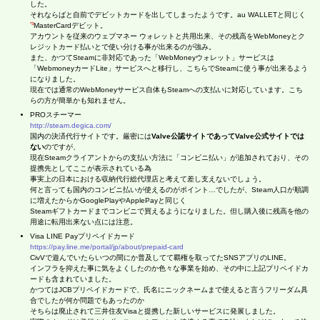
した。
それならばと自前でデビットカードを出してしまったようです。au WALLETと同じく
*3
MasterCardデビット。
アカウントを従来のウェブマネー ウォレットと共用出来、その残高をWebMoneyとク
レジットカード払いとで使い分ける事が出来るのが強み。
また、かつてSteamに非対応であった「WebMoneyウォレット」サービスは
「WebmoneyカードLite」サービスへと移行し、こちらでSteamに使う事が出来るよう
になりました。
現在では通常のWebMoneyサービス自体もSteamへの支払いに対応しています。こち
らの方が簡単かも知れません。
PROスチーマー
http://steam.degica.com/
国内の決済代行サイトです。厳密には
Valve公認サイトであってValve公式サイトでは
ない
のですが、
現在Steamクライアントからの支払い方法に「コンビニ払い」が追加されており、その
提携先としてここが表示されている為
事実上の日本における収納代行総代理店と考えて差し支えないでしょう。
何と言っても国内のコンビニ払いが使えるのがポイント…でしたが、Steam人口が順調
に増えたからかGooglePlayやApplePayと同じく
Steamギフトカードまでコンビニで買えるようになりました。但し購入後に残高を他の
用途に転用出来ない点には注意。
Visa LINE Payプリペイドカード
https://pay.line.me/portal/jp/about/prepaid-card
CivVで遊んでいたらいつの間にか普及してて覇権を取ってたSNSアプリのLINE。
インフラを抑えた事に気をよくしたのか色々な事業を始め、その中に上記プリペイドカ
ードも含まれていました。
かつてはJCBプリペイドカードで、氏名にニックネームまで使えると言うフリーダム具
合でしたが何か問題でもあったのか
そちらは廃止されて三井住友Visaと提携した新しいサービスに発展しました。