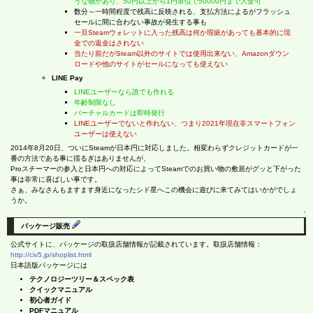
うな物があり、50円以上から1円単位で50000円まで入金可
数分～一時間程度で残高に反映される、支払方法によるがフラッシュ
セールに間に合わない事故が発生する事も
一旦Steamウォレットに入った残高は何か瑕疵があっても基本的に現
金での返金はされない
当たり前だがSteam以外のサイトでは使用出来ない、Amazonダウン
ロードや他のサイトがセールになっても使えない
LINE Pay
LINEユーザーなら誰でも作れる
年齢制限なし
バーチャルカードは即時発行
LINEユーザーでないと作れない、つまり2021年現在非スマートフォン
ユーザーは使えない
2014年8月20日、ついにSteamが日本円に対応しました。相変わらずクレジットカードが一
番の方法である事に揺るぎはありませんが、
Proスチーマーの参入と日本円への対応によってSteamでのお買い物の敷居がグッと下がった
事は非常に喜ばしい事です。
さぁ、みなさんもますます身近になったシド星へこの機会に遊びに来てみてはいかがでしょ
うか。
↑
パッケージ販売
公式サイトに、パッケージの取扱店舗情報が記載されています。取扱店舗情報：
http://civ5.jp/shoplist.html
日本語版パッケージには
テクノロジーツリー＆スペック表
クイックマニュアル
初心者ガイド
PDFマニュアル