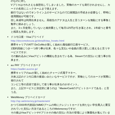
のなのに対し
Vプリカはそれさえも仮想化してしまいました。実物のカードも発行されませんし、カ
ードの名前にニックネームまで使えます。
銀行ではないのでオンライン上のサービスなので口座開設の手続きが必要なく、即時に
使用開始が可能です。
但し未成年は利用出来ません。高校生のアナタは人生と言うターンを無駄にする事無く
勉学に励みましょう。
また、3ヶ月使用していないと維持費として毎月125円が引き落とされ、1年経つと番号
と残高も失効します。
ドコモ口座・Visaプリペイド
http://docomokouza.jp/detail/visa_howto.html
携帯キャリアのNTT DoCoMoが新しく始めた擬似銀行口座サービス。
1契約回線につき一つ持つ事が出来、色々な支払いや金銭の受け渡しに使えると言うサ
ービスですが、
その触れ込みにVisaデビットの機能も含まれている為、Steamでの支払いに使う事が出
来ます。
au PAY プリペイドカード
https://wallet.auone.jp/
携帯キャリアのauが新しく始めたチャージ式電子マネー。
大体上記のドコモ口座の後追いみたいなサービスですが、実物としてのカードが実際に
発行されて
コンビニ等の店頭で提示して使う事が出来るのがポイント。
また、上記サービスと決定的に違うのは「MasterCardのデビットカードである」と言
う点。
WebMoney プリペイドカード
http://sp.webmoney.jp/masterwm/
かつて2000年代初頭のMMOブームの時にクレジットカードを持たない学生廃人に重宝
されていた支払い方法であるところのWebmoneyですが、
その後はVisaデビットやVプリカその他の支払い方法の登場により陳腐化が進んでいま