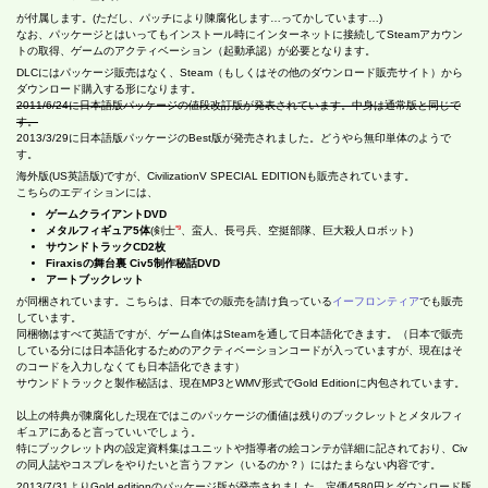
が付属します。(ただし、パッチにより陳腐化します…ってかしています…)
なお、パッケージとはいってもインストール時にインターネットに接続してSteamアカウン
トの取得、ゲームのアクティベーション（起動承認）が必要となります。
DLCにはパッケージ販売はなく、Steam（もしくはその他のダウンロード販売サイト）から
ダウンロード購入する形になります。
2011/6/24に日本語版パッケージの値段改訂版が発表されています。中身は通常版と同じで
す。
2013/3/29に日本語版パッケージのBest版が発売されました。どうやら無印単体のようで
す。
海外版(US英語版)ですが、CivilizationV SPECIAL EDITIONも販売されています。
こちらのエディションには、
ゲームクライアントDVD
*9
メタルフィギュア5体
(剣士
、蛮人、長弓兵、空挺部隊、巨大殺人ロボット)
サウンドトラックCD2枚
Firaxisの舞台裏 Civ5制作秘話DVD
アートブックレット
が同梱されています。こちらは、日本での販売を請け負っている
イーフロンティア
でも販売
しています。
同梱物はすべて英語ですが、ゲーム自体はSteamを通して日本語化できます。（日本で販売
している分には日本語化するためのアクティベーションコードが入っていますが、現在はそ
のコードを入力しなくても日本語化できます）
サウンドトラックと製作秘話は、現在MP3とWMV形式でGold Editionに内包されています。
以上の特典が陳腐化した現在ではこのパッケージの価値は残りのブックレットとメタルフィ
ギュアにあると言っていいでしょう。
特にブックレット内の設定資料集はユニットや指導者の絵コンテが詳細に記されており、Civ
の同人誌やコスプレをやりたいと言うファン（いるのか？）にはたまらない内容です。
2013/7/31よりGold editionのパッケージ版が発売されました。定価4580円とダウンロード版