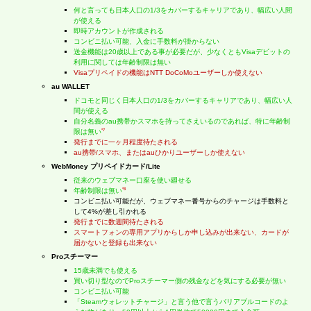
何と言っても日本人口の1/3をカバーするキャリアであり、幅広い人間
が使える
即時アカウントが作成される
コンビニ払い可能、入金に手数料が掛からない
送金機能は20歳以上である事が必要だが、少なくともVisaデビットの
利用に関しては年齢制限は無い
Visaプリペイドの機能はNTT DoCoMoユーザーしか使えない
au WALLET
ドコモと同じく日本人口の1/3をカバーするキャリアであり、幅広い人
間が使える
自分名義のau携帯かスマホを持ってさえいるのであれば、特に年齢制
*7
限は無い
発行までに一ヶ月程度待たされる
au携帯/スマホ、またはauひかりユーザーしか使えない
WebMoney プリペイドカード/Lite
従来のウェブマネー口座を使い廻せる
*8
年齢制限は無い
コンビニ払い可能だが、ウェブマネー番号からのチャージは手数料と
して4%が差し引かれる
発行までに数週間待たされる
スマートフォンの専用アプリからしか申し込みが出来ない、カードが
届かないと登録も出来ない
Proスチーマー
15歳未満でも使える
買い切り型なのでProスチーマー側の残金などを気にする必要が無い
コンビニ払い可能
「Steamウォレットチャージ」と言う他で言うバリアブルコードのよ