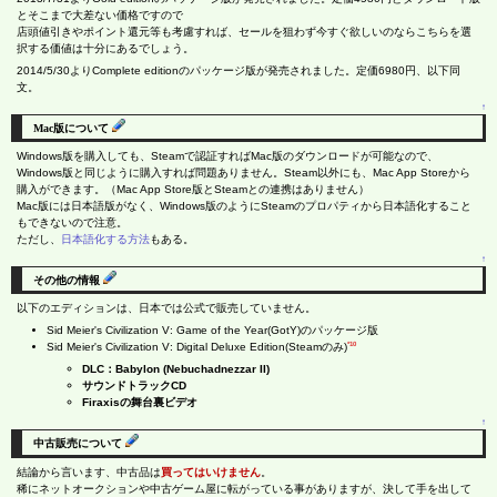
とそこまで大差ない価格ですので
店頭値引きやポイント還元等も考慮すれば、セールを狙わず今すぐ欲しいのならこちらを選
択する価値は十分にあるでしょう。
2014/5/30よりComplete editionのパッケージ版が発売されました。定価6980円、以下同
文。
↑
Mac版について
Windows版を購入しても、Steamで認証すればMac版のダウンロードが可能なので、
Windows版と同じように購入すれば問題ありません。Steam以外にも、Mac App Storeから
購入ができます。（Mac App Store版とSteamとの連携はありません）
Mac版には日本語版がなく、Windows版のようにSteamのプロパティから日本語化すること
もできないので注意。
ただし、
日本語化する方法
もある。
↑
その他の情報
以下のエディションは、日本では公式で販売していません。
Sid Meier's Civilization V: Game of the Year(GotY)のパッケージ版
*10
Sid Meier's Civilization V: Digital Deluxe Edition(Steamのみ)
DLC：Babylon (Nebuchadnezzar II)
サウンドトラックCD
Firaxisの舞台裏ビデオ
↑
中古販売について
結論から言います、中古品は
買ってはいけません
。
稀にネットオークションや中古ゲーム屋に転がっている事がありますが、決して手を出して