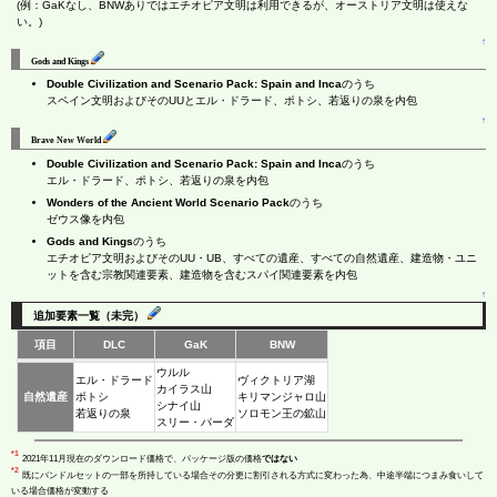
(例：GaKなし、BNWありではエチオピア文明は利用できるが、オーストリア文明は使えな
い。)
↑
Gods and Kings
Double Civilization and Scenario Pack: Spain and Inca
のうち
スペイン文明およびそのUUとエル・ドラード、ポトシ、若返りの泉を内包
↑
Brave New World
Double Civilization and Scenario Pack: Spain and Inca
のうち
エル・ドラード、ポトシ、若返りの泉を内包
Wonders of the Ancient World Scenario Pack
のうち
ゼウス像を内包
Gods and Kings
のうち
エチオピア文明およびそのUU・UB、すべての遺産、すべての自然遺産、建造物・ユニ
ットを含む宗教関連要素、建造物を含むスパイ関連要素を内包
↑
追加要素一覧（未完）
項目
DLC
GaK
BNW
ウルル
エル・ドラード
ヴィクトリア湖
カイラス山
自然遺産
ポトシ
キリマンジャロ山
シナイ山
若返りの泉
ソロモン王の鉱山
スリー・パーダ
*1
2021年11月現在のダウンロード価格で、パッケージ版の価格
ではない
*2
既にバンドルセットの一部を所持している場合その分更に割引される方式に変わった為、中途半端につまみ食いして
いる場合価格が変動する