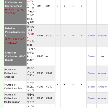
ゴル」
Civilization and
と、シ
Scenario Pack
無料
無料
○
○
○
○
―
―
ナリオ
チンギス・カンの
「モン
*4
モンゴル
ゴルの
台頭」
を追加
新たな
Babylon
文明
(Nebuchadnezzar
「バビ
II)
￥498
￥249
×
○
○
○
Steam
Amazon
ロニ
ネブカドネザルの
ア」
を
バビロニア
追加
下記4つ
Cradle of
が含ま
Civilization - DLC
れた
￥980
―
Steam
―
Bundle
DLCパ
ック
南北ア
┣ Cradle of
メリカ
Civilization -
￥298
￥249
Steam
Amazon
のマッ
Americas
プ
アジア
┣ Cradle of
×
○
○
○
周辺の
￥298
￥249
Steam
Amazon
Civilization - Asia
マップ
┣ Cradle of
地中海
Civilization -
周辺の
￥298
￥249
Steam
Amazon
Mediterranean
マップ
メソポ