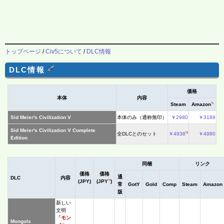
トップページ
/
Civ5について
/
DLC情報
DLC情報
価格
本体
内容
*1
Steam
Amazon
Sid Meier's Civilization V
本体のみ（通称無印）
￥2980
￥3189
Sid Meier's Civilization V Complete
*2
全DLCとのセット
￥4938
￥4980
Edition
同梱
リンク
価格
価格
通
DLC
内容
*3
(JPY)
(JPY
)
常
GotY
Gold
Comp
Steam
Amazon
版
新しい
文明
「モン
Mongols