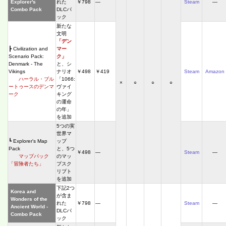
Explorer's
れた
￥798
―
Steam
―
Combo Pack
DLCパ
ック
新たな
文明
「デン
┣ Civilization and
マー
Scenario Pack:
ク」
Denmark - The
と、シ
Vikings
ナリオ
￥498
￥419
Steam
Amazon
ハーラル・ブル
「1066:
×
○
○
○
ートゥースのデンマ
ヴァイ
ーク
キング
の運命
の年」
を追加
5つの実
世界マ
┗ Explorer's Map
ップ
Pack
と、5つ
￥498
―
Steam
―
マップパック
のマッ
「冒険者たち」
プスク
リプト
を追加
下記2つ
Korea and
が含ま
Wonders of the
れた
￥798
―
Steam
―
Ancient World -
DLCパ
Combo Pack
ック