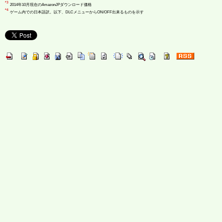
*3
2014年10月現在のAmazonJPダウンロード価格
*4
ゲーム内での日本語訳。以下、DLCメニューからON/OFF出来るものを示す