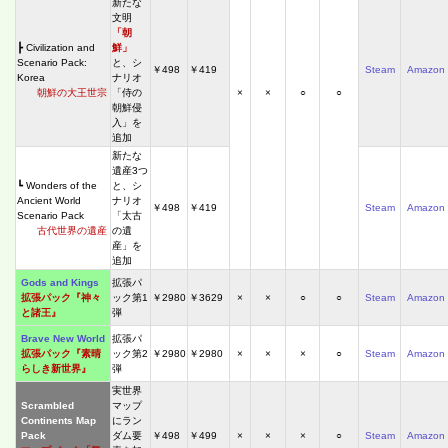
新たな
文明
「朝
┣ Civilization and
鮮」
Scenario Pack:
と、シ
￥498
￥419
Steam
Amazon
Korea
ナリオ
朝鮮の大王世宗
「侍の
×
×
○
○
朝鮮侵
入」を
追加
新たな
遺産3つ
┗ Wonders of the
と、シ
Ancient World
ナリオ
￥498
￥419
Steam
Amazon
Scenario Pack
「太古
古代世界の遺産
の遺
産」を
追加
Gods and Kings
拡張パ
拡張パック『神々
ック第1
￥2980
￥3629
×
×
○
○
Steam
Amazon
と諸王』
弾
Brave New World
拡張パ
拡張パック『素晴
ック第2
￥2980
￥2980
×
×
×
○
Steam
Amazon
らしき新世界』
弾
実世界
Scrambled
マップ
Continents Map
にラン
Pack
ダム要
￥498
￥499
×
×
×
○
Steam
Amazon