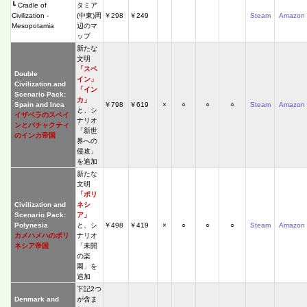
┗ Cradle of
タミア
Civilization -
(中東)周
￥298
￥249
Steam
Amazon
Mesopotamia
辺のマ
ップ
新たな
文明
「スペ
Double
イン」
Civilization and
「イン
Scenario Pack:
カ」
Spain and Inca
￥798
￥619
×
○
○
○
Steam
Amazon
と、シ
イザベラのスペイ
ナリオ
ンとパチャクティ
「新世
のインカ帝国
界への
侵攻」
を追加
新たな
文明
「ポリ
Civilization and
ネシ
Scenario Pack:
ア」
Polynesia
と、シ
￥498
￥419
×
○
○
○
Steam
Amazon
カメハメハのポリ
ナリオ
ネシア帝国
「未開
の楽
園」を
追加
下記2つ
Denmark and
が含ま