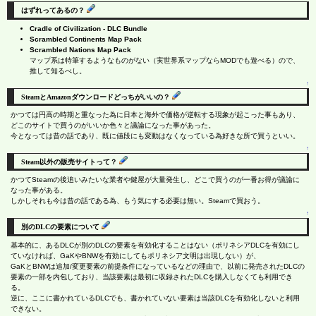
はずれってあるの？
Cradle of Civilization - DLC Bundle
Scrambled Continents Map Pack
Scrambled Nations Map Pack
マップ系は特筆するようなものがない（実世界系マップならMODでも遊べる）ので、
推して知るべし。
↑
SteamとAmazonダウンロードどっちがいいの？
かつては円高の時期と重なった為に日本と海外で価格が逆転する現象が起こった事もあり、
どこのサイトで買うのがいいか色々と議論になった事があった。
今となっては昔の話であり、既に値段にも変動はなくなっている為好きな所で買うといい。
↑
Steam以外の販売サイトって？
かつてSteamの後追いみたいな業者や鍵屋が大量発生し、どこで買うのが一番お得が議論に
なった事がある。
しかしそれも今は昔の話である為、もう気にする必要は無い。Steamで買おう。
↑
別のDLCの要素について
基本的に、あるDLCが別のDLCの要素を有効化することはない（ポリネシアDLCを有効にし
ていなければ、GaKやBNWを有効にしてもポリネシア文明は出現しない）が、
GaKとBNWは追加/変更要素の前提条件になっているなどの理由で、以前に発売されたDLCの
要素の一部を内包しており、当該要素は最初に収録されたDLCを購入しなくても利用でき
る。
逆に、ここに書かれているDLCでも、書かれていない要素は当該DLCを有効化しないと利用
できない。