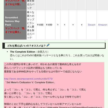
マップパック「気
素を加
まぐれな大陸」
えたパ
ック
様々な
国々の
Scrambled
マップ
Nations Map
にラン
Pack
￥498
￥499
×
×
×
○
Steam
Amazon
ダム要
マップパック「気
素を加
まぐれな国土」
えたパ
ック
↑
どれを買えばいいの？オススメは？
The Complete Edition
（全部入り）
恐らくはこれがCiv5の最終版パッケージとなる事だろう。これを買っておけば間違いな
い。
この手の質問が非常に多いので、叩かれるの覚悟で最終的な答えを出す
恐らくバグフィックス以外の開発はもう終わっている
最新版であるBNW以外をやっても仕様がもはや別ゲーで会話にならない
http://store.steampowered.com/bundle/575/
「Sid Meier's Civilization V: Complete Edition」
よって「コレ」を「ココ」で買え、何も考えずに「コレ」を「ココ」で買え
違いとか聞くな、「コレ」を「ココ」で買え
安く欲しいなら「コレ」が「ココ」でセール中になるまで何年でも待て
情弱のくせに下手な節約心を出してワゴンセールや米アマゾンセールや
英・仏・独・伊・スペイン版パッケージやHumble StoreセールやGreenManGamingセール