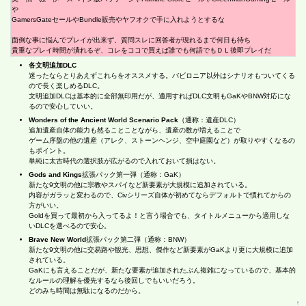
や
GamersGateセールやBundle販売やヤフオクで手に入れようとするな
面倒な事に悩んでプレイが出来ず、質問スレに回答者が現れるまで何日も待ち
貴重なプレイ時間が潰れるぞ、コレをココで買えば誰でも何語でもＤＬ後即プレイだ
各文明追加DLC
迷ったならとりあえずこれらをオススメする。バビロニア以外はシナリオもついてくる
ので長く楽しめるDLC。
文明追加DLCは基本的に全部無印用だが、適用すればDLC文明もGaKやBNW対応にな
るので安心していい。
Wonders of the Ancient World Scenario Pack
（通称：遺産DLC）
追加遺産自体の能力も然ることことながら、遺産の数が増えることで
ゲーム序盤の他の遺産（アレク、ストーンヘンジ、空中庭園など）が取りやすくなるの
もポイント。
単純に太古時代の選択肢が広がるので入れておいて損はない。
Gods and Kings
拡張パック第一弾（通称：GaK）
新たな9文明の他に宗教やスパイなど新要素が大規模に追加されている。
内容がガラッと変わるので、Civシリーズ自体が初めてならデフォルトで慣れてからの
方がいい。
Goldを買って最初から入ってるよ！と言う場合でも、タイトルメニューから適用しな
いDLCを選べるので安心。
Brave New World
拡張パック第二弾（通称：BNW）
新たな9文明の他に交易路や観光、思想、傑作など新要素がGaKより更に大規模に追加
されている。
GaKにも言えることだが、新たな要素が追加されたぶん複雑になっているので、基本的
なルールの理解を優先するなら後回しでもいいだろう。
どのみち時間は無駄になるのだから。
↑