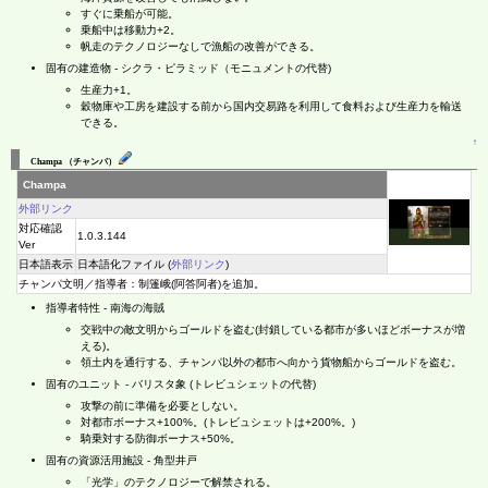
すぐに乗船が可能。
乗船中は移動力+2。
帆走のテクノロジーなしで漁船の改善ができる。
固有の建造物 - シクラ・ピラミッド（モニュメントの代替)
生産力+1。
穀物庫や工房を建設する前から国内交易路を利用して食料および生産力を輸送
できる。
↑
Champa （チャンパ）
Champa
外部リンク
対応確認
1.0.3.144
Ver
日本語表示
日本語化ファイル (
外部リンク
)
チャンパ文明／指導者：制篷峨(阿答阿者)を追加。
指導者特性 - 南海の海賊
交戦中の敵文明からゴールドを盗む(封鎖している都市が多いほどボーナスが増
える)。
領土内を通行する、チャンパ以外の都市へ向かう貨物船からゴールドを盗む。
固有のユニット - バリスタ象 (トレビュシェットの代替)
攻撃の前に準備を必要としない。
対都市ボーナス+100%。(トレビュシェットは+200%。)
騎乗対する防御ボーナス+50%。
固有の資源活用施設 - 角型井戸
「光学」のテクノロジーで解禁される。