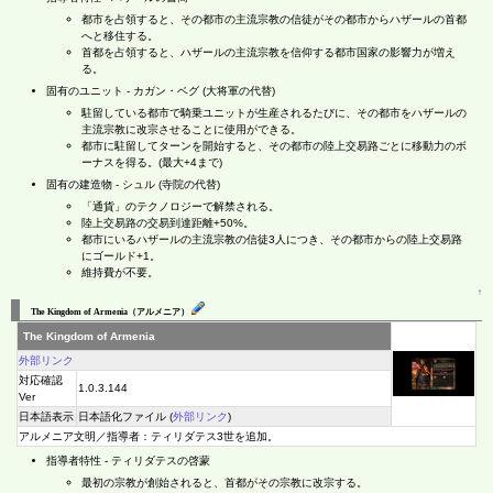
都市を占領すると、その都市の主流宗教の信徒がその都市からハザールの首都
へと移住する。
首都を占領すると、ハザールの主流宗教を信仰する都市国家の影響力が増え
る。
固有のユニット - カガン・ベグ (大将軍の代替)
駐留している都市で騎乗ユニットが生産されるたびに、その都市をハザールの
主流宗教に改宗させることに使用ができる。
都市に駐留してターンを開始すると、その都市の陸上交易路ごとに移動力のボ
ーナスを得る。(最大+4まで)
固有の建造物 - シュル (寺院の代替)
「通貨」のテクノロジーで解禁される。
陸上交易路の交易到達距離+50%。
都市にいるハザールの主流宗教の信徒3人につき、その都市からの陸上交易路
にゴールド+1。
維持費が不要。
↑
The Kingdom of Armenia（アルメニア）
The Kingdom of Armenia
外部リンク
対応確認
1.0.3.144
Ver
日本語表示
日本語化ファイル (
外部リンク
)
アルメニア文明／指導者：ティリダテス3世を追加。
指導者特性 - ティリダテスの啓蒙
最初の宗教が創始されると、首都がその宗教に改宗する。