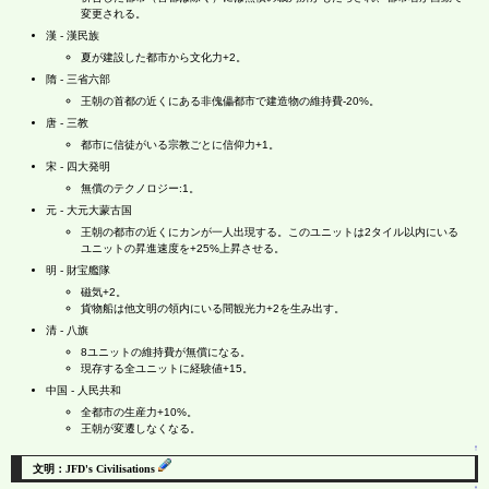
変更される。
漢 - 漢民族
夏が建設した都市から文化力+2。
隋 - 三省六部
王朝の首都の近くにある非傀儡都市で建造物の維持費-20%。
唐 - 三教
都市に信徒がいる宗教ごとに信仰力+1。
宋 - 四大発明
無償のテクノロジー:1。
元 - 大元大蒙古国
王朝の都市の近くにカンが一人出現する。このユニットは2タイル以内にいる
ユニットの昇進速度を+25%上昇させる。
明 - 財宝艦隊
磁気+2。
貨物船は他文明の領内にいる間観光力+2を生み出す。
清 - 八旗
8ユニットの維持費が無償になる。
現存する全ユニットに経験値+15。
中国 - 人民共和
全都市の生産力+10%。
王朝が変遷しなくなる。
↑
文明：JFD's Civilisations
↑