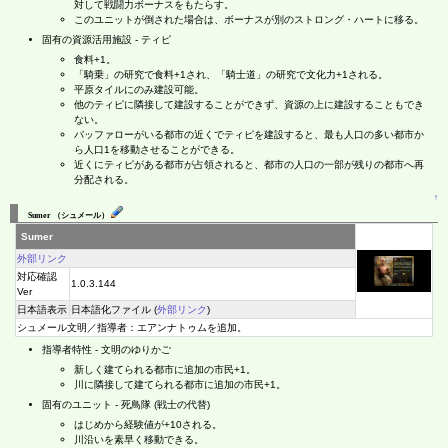
対して戦闘力ボーナスをもたらす。
このユニットが倒された場合は、ボーナスが別のストロング・ハートに移る。
固有の資源活用施設 - ティピ
食料+1。
「騎乗」の研究で食料+1され、「騎士道」の研究で文化力+1される。
平原タイルにのみ建設可能。
他のティピに隣接して建設することができず、資源の上に建設することもでき
ない。
バッファローがいる都市の近くでティピを建設すると、最も人口の多い都市か
ら人口1を移動させることができる。
近くにティピがある都市が占領されると、都市の人口の一部が残りの都市へ再
分配される。
↑
Sumer （シュメール）
Sumer
外部リンク
対応確認
1.0.3.144
Ver
日本語表示
日本語化ファイル (
外部リンク
)
シュメール文明／指導者：エアンナトゥムを追加。
指導者特性 - 文明のゆりかご
新しく建てられる都市に追加の市民+1。
川に隣接して建てられる都市に追加の市民+1。
固有のユニット - 死鳥隊 (戦士の代替)
はじめから経験値が+10される。
川沿いを素早く移動できる。