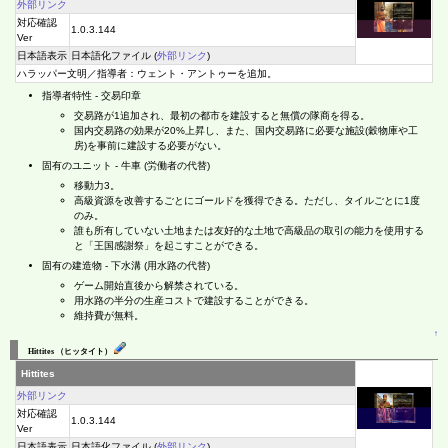
外部リンク
対応確認
1.0.3.144
Ver
日本語表示
日本語化ファイル (
外部リンク
)
ハラッパー文明／指導者：ウェント・アントゥーを追加。
指導者特性 - 交易印章
交易路が1追加され、最初の都市を建設すると無償の隊商を得る。
国内交易路の効果が20%上昇し、また、国内交易路に必要な施設(穀物庫や工
房)を事前に建設する必要がない。
固有のユニット - 牛車 (労働者の代替)
移動力3。
高級資源を改善するごとにゴールドを獲得できる。ただし、タイルごとに1度
のみ。
誰も所有していない土地または友好的な土地で高級品の取引の能力を使用する
と「王国感謝祭」を起こすことができる。
固有の建造物 - 下水溝 (用水路の代替)
ゲーム開始直後から解禁されている。
用水路の半分の生産コストで建設することができる。
維持費が無料。
↑
Hittites （ヒッタイト）
Hittites
外部リンク
対応確認
1.0.3.144
Ver
日本語表示
日本語化ファイル (
外部リンク
)