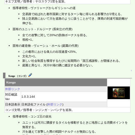
キエフ文明／指導者：ヤロスラフ1世を追加。
指導者特性 - ヴァリャーグからギリシャへの道
交易路で結ばれた都市国家に対するターン毎に得られる影響力が2増える。
陸上交易路において川を道路のように扱うことができ、隊商の到達可能距離が
伸びる。
固有のユニット - ドルジーナ (長剣士の代替)
全ての攻撃に対して20%の防御ボーナスを得る。
視程+1。
固有の建造物 - ヴェーシュ・ホール (庭園の代替)
この都市における偉人の出現速度+25%。
文化力+1。
新しい社会制度を獲得するたびに短期間の「国王感謝祭」が開催される。
庭園と異なり、河川や湖の隣に建設する必要がない。
↑
Kongo （コンゴ）
Kongo
外部リンク
対応確認
1.0.3.144
Ver
日本語表示
日本語化ファイル (
外部リンク
)
コンゴ文明／指導者：ンジンガ・ンバンデを追加。
指導者特性 - コンゴ王の栄光
ユニットは河川に隣接するタイルを移動するときに地形による消費ポイントを
無視する。
川を越えて攻撃した際の戦闘ペナルティが無効になる。