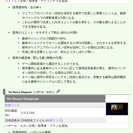
リトアニア文明／指導者：ゲディミナスを追加。
指導者特性 - 古の神々
リトアニアのパンテオン信仰を信仰する都市で生産した軍事ユニットは、森林
やジャングルでの移動速度が2倍になる。
これらの都市で生産した白兵ユニットが敵を倒すと、その敵を捕らえることが
できる場合がある。
固有のユニット - サモギティア戦士 (剣士の代替)
森林やジャングルで戦闘力+50%。
森林やジャングルでターンを開始するとHPが5回復し、そのタイルを所有する
都市がリトアニアのパンテオン信仰を信仰している場合は2倍になる。
作成に鉄を必要としないが、剣士より少しばかり弱い。
固有の建造物 - 聖なる森 (神殿の代替)
ゲーム開始直後から建設することができる。
都市圏内にある森林やジャングルに応じて国境拡張速度が増え、都市がパンテ
オン信仰だけ信仰している場合は2倍になる。
ターン毎に都市の市民をパンテオン信仰に改宗させ、布教する確率は都市圏内
にある森林やジャングルに応じて増える。
↑
The Khazar Khaganate（ハザール・カガン）
The Khazar Khaganate
外部リンク
対応確認
1.0.3.144
Ver
日本語表示
日本語化ファイル (
外部リンク
)
ハザール・カガン文明／指導者：ブランを追加。
指導者特性 - ハザールの書簡