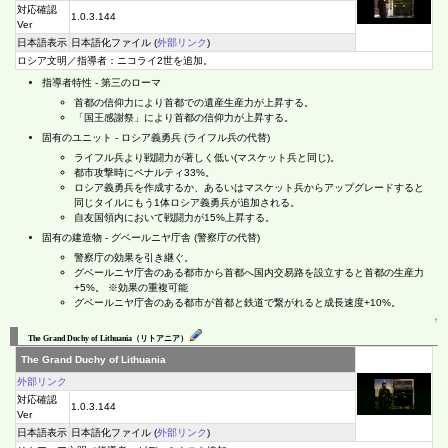
対応確認
1.0.3.144
Ver
日本語表示
日本語化ファイル (
外部リンク
)
ロシア文明／指導者：ニコライ2世を追加。
指導者特性 - 第三のローマ
首都の信仰力により首都での遺産生産力が上昇する。
「国王感謝祭」により首都の信仰力が上昇する。
固有のユニット - ロシア義勇兵 (ライフル兵の代替)
ライフル兵より戦闘力が著しく低い(マスケット兵と同じ)。
都市攻撃時にペナルティ33%。
ロシア義勇兵を作成するか、あるいはマスケット兵からアップグレードすると
同じタイルにもう1体ロシア義勇兵が追加される。
自友国領内において戦闘力が15%上昇する。
固有の建造物 - グベールニヤ庁舎 (警察庁の代替)
警察庁の効果を引き継ぐ。
グベールニヤ庁舎のある都市から首都へ国内交易路を設立すると首都の生産力
+5%。 ※効果の重複可能
グベールニヤ庁舎のある都市が首都と鉄道で繋がれると成長速度+10%。
↑
The Grand Duchy of Lithuania（リトアニア）
The Grand Duchy of Lithuania
外部リンク
対応確認
1.0.3.144
Ver
日本語表示
日本語化ファイル (
外部リンク
)