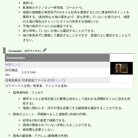
食料+2。
航海術のテクノロジー研究後、ゴールド+1。
他国の貨物船が角型井戸の2タイル以内を通過するたびに黄金時代ポイントを
獲得する。(友好的な土地の場合は+2、誰も所有していない土地では+1、他国
の土地の場合はチャンパとタイルの所有する他国に+1)
平地の海岸タイルにのみ建設できる。
誰も領有していない土地にも建設することができる。
他の角形井戸に隣接して建設することができず、資源の上に建設することもで
きない。
↑
Garamantes （ガラマンテス）
Garamantes
外部リンク
対応確認
1.0.3.144
Ver
日本語表示
日本語化ファイル (
外部リンク
)
ガラマンテス文明／指導者：デジャラを追加。
指導者特性 - フォガラ
都市タイルと砂漠丘陵上の要塞は淡水として扱われる(周囲6タイルに淡水を供
給する)。
地形に関わらず、河川や湖を必要とする建造物を建設することができる。
固有のユニット - 羽根飾りをした遊牧民 (斥候の代替)
砂漠を2倍の速度で移動できる。
国境が開放されていない文明に入ることができる。
維持費を必要としない。
固有の建造物 - アグレム (穀物庫の代替)