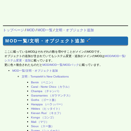
トップページ
/
MOD
/
MOD一覧
/
文明・オブジェクト追加
MOD一覧/文明・オブジェクト追加
ここに載っているMODはそれぞれの数を増やすことがメインのMODです。
オブジェクトの追加が含まれていてもシステム変更・追加がメインのMODは
MOD/MOD一覧/
システム変更・追加
に載っています。
更に色々複合されたものだと
MOD/MOD一覧/MODパック
に載っています。
MOD一覧/文明・オブジェクト追加
文明：Tomatekh's New Civilizations
Benin （ベニン）
Caral - Norte Chico（カラル）
Champa （チャンパ）
Garamantes （ガラマンテス）
Goths （ゴート族）
Harappa （ハラッパー）
Hittites （ヒッタイト）
Kievan Rus' （キエフ）
Kongo （コンゴ）
Mali （マリ）
Sioux （スー族）
Sumer （シュメール）