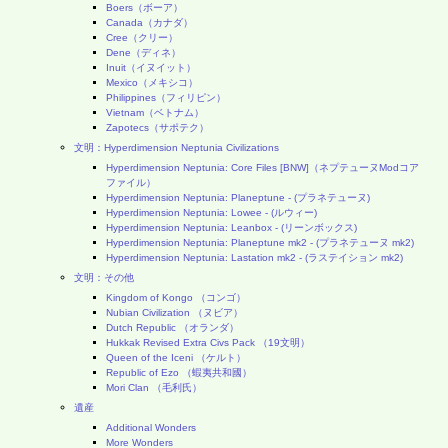
Boers（ボーア）
Canada（カナダ）
Cree（クリー）
Dene（ディネ）
Inuit（イヌイット）
Mexico（メキシコ）
Philippines（フィリピン）
Vietnam（ベトナム）
Zapotecs（サポテク）
文明：Hyperdimension Neptunia Civilizations
Hyperdimension Neptunia: Core Files [BNW]（ネプテューヌModコア
ファイル）
Hyperdimension Neptunia: Planeptune - (プラネテューヌ)
Hyperdimension Neptunia: Lowee - (ルウィー)
Hyperdimension Neptunia: Leanbox - (リーンボックス)
Hyperdimension Neptunia: Planeptune mk2 - (プラネテューヌ mk2)
Hyperdimension Neptunia: Lastation mk2 - (ラステイション mk2)
文明：その他
Kingdom of Kongo （コンゴ）
Nubian Civilization （ヌビア）
Dutch Republic （オランダ）
Hukkak Revised Extra Civs Pack （19文明）
Queen of the Iceni （ケルト）
Republic of Ezo （蝦夷共和國）
Mori Clan （毛利氏）
遺産
Additional Wonders
More Wonders