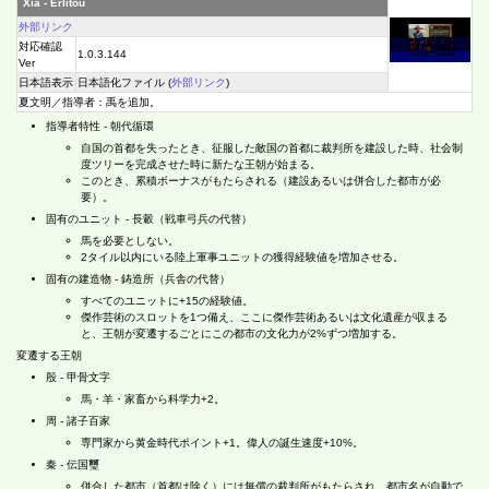
Xia - Erlitou
外部リンク
対応確認
1.0.3.144
Ver
日本語表示
日本語化ファイル (
外部リンク
)
夏文明／指導者：禹を追加。
指導者特性 - 朝代循環
自国の首都を失ったとき、征服した敵国の首都に裁判所を建設した時、社会制
度ツリーを完成させた時に新たな王朝が始まる。
このとき、累積ボーナスがもたらされる（建設あるいは併合した都市が必
要）。
固有のユニット - 長轂（戦車弓兵の代替）
馬を必要としない。
2タイル以内にいる陸上軍事ユニットの獲得経験値を増加させる。
固有の建造物 - 鋳造所（兵舎の代替）
すべてのユニットに+15の経験値。
傑作芸術のスロットを1つ備え、ここに傑作芸術あるいは文化遺産が収まる
と、王朝が変遷するごとにこの都市の文化力が2%ずつ増加する。
変遷する王朝
殷 - 甲骨文字
馬・羊・家畜から科学力+2。
周 - 諸子百家
専門家から黄金時代ポイント+1。偉人の誕生速度+10%。
秦 - 伝国璽
併合した都市（首都は除く）には無償の裁判所がもたらされ、都市名が自動で