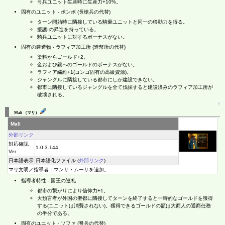
弓兵ユニット生産時に生産力+10%。
固有のユニット - ポンボ (長槍兵の代替)
ターン開始時に隣接している騎乗ユニットと同一の移動力を得る。
援護Ⅰの昇進を持っている。
騎兵ユニットに対するボーナスがない。
固有の建造物 - ラフィア加工所 (造幣所の代替)
染料からゴールド+2。
金および銀へのゴールドのボーナスがない。
ラフィア繊維+1(コンゴ固有の高級資源)。
ジャングルに隣接している都市にしか建設できない。
都市に隣接しているジャングルを全て伐採すると建設済みのラフィア加工所が
破壊される。
↑
Mali （マリ）
Mali
外部リンク
対応確認
1.0.3.144
Ver
日本語表示
日本語化ファイル (
外部リンク
)
マリ文明／指導者：マンサ・ムーサを追加。
指導者特性 - 国王の巡礼
都市の繋がりにより信仰力+1。
大預言者が外国の聖都に隣接してターンを終了すると一時的なゴールドを獲得
する(ユニットは消費されない)。獲得できるゴールドの額は大商人の通商任務
の半分である。
固有のユニット - ソファ (弩兵の代替)