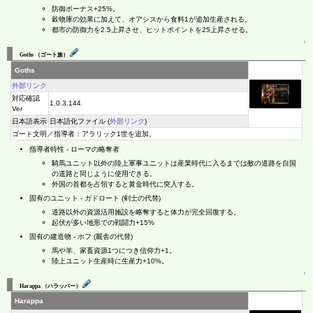
防御ボーナス+25%。
穀物庫の効果に加えて、オアシスから食料1が追加生産される。
都市の防御力を2.5上昇させ、ヒットポイントを25上昇させる。
↑
Goths （ゴート族）
Goths
外部リンク
対応確認
1.0.3.144
Ver
日本語表示
日本語化ファイル (
外部リンク
)
ゴート文明／指導者：アラリック1世を追加。
指導者特性 - ローマの略奪者
騎馬ユニット以外の陸上軍事ユニットは産業時代に入るまでは敵の道路を自国
の道路と同じように使用できる。
外国の首都を占領すると黄金時代に突入する。
固有のユニット - ガドロート (剣士の代替)
道路以外の資源活用施設を略奪すると体力が完全回復する。
起伏が多い地形での戦闘力+15%
固有の建造物 - ホフ (厩舎の代替)
馬や羊、家畜資源1つにつき信仰力+1。
陸上ユニット生産時に生産力+10%。
↑
Harappa （ハラッパー）
Harappa