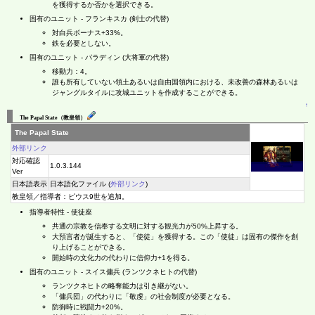
を獲得するか否かを選択できる。
固有のユニット - フランキスカ (剣士の代替)
対白兵ボーナス+33%。
鉄を必要としない。
固有のユニット - パラディン (大将軍の代替)
移動力：4。
誰も所有していない領土あるいは自由国領内における、未改善の森林あるいは
ジャングルタイルに攻城ユニットを作成することができる。
↑
The Papal State（教皇領）
The Papal State
外部リンク
対応確認
1.0.3.144
Ver
日本語表示
日本語化ファイル (
外部リンク
)
教皇領／指導者：ピウス9世を追加。
指導者特性 - 使徒座
共通の宗教を信奉する文明に対する観光力が50%上昇する。
大預言者が誕生すると、「使徒」を獲得する。この「使徒」は固有の傑作を創
り上げることができる。
開始時の文化力の代わりに信仰力+1を得る。
固有のユニット - スイス傭兵 (ランツクネヒトの代替)
ランツクネヒトの略奪能力は引き継がない。
「傭兵団」の代わりに「敬虔」の社会制度が必要となる。
防御時に戦闘力+20%。