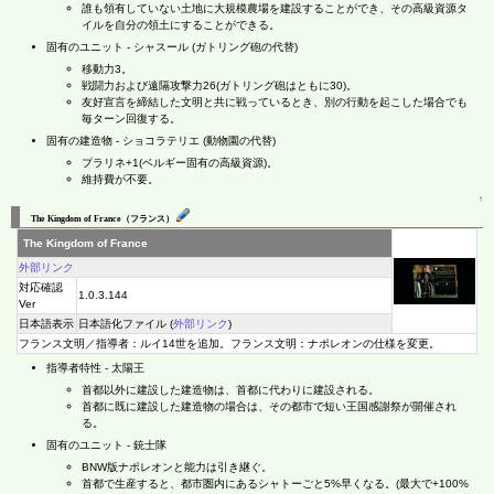
誰も領有していない土地に大規模農場を建設することができ、その高級資源タ
イルを自分の領土にすることができる。
固有のユニット - シャスール (ガトリング砲の代替)
移動力3。
戦闘力および遠隔攻撃力26(ガトリング砲はともに30)。
友好宣言を締結した文明と共に戦っているとき、別の行動を起こした場合でも
毎ターン回復する。
固有の建造物 - ショコラテリエ (動物園の代替)
プラリネ+1(ベルギー固有の高級資源)。
維持費が不要。
↑
The Kingdom of France（フランス）
The Kingdom of France
外部リンク
対応確認
1.0.3.144
Ver
日本語表示
日本語化ファイル (
外部リンク
)
フランス文明／指導者：ルイ14世を追加。フランス文明：ナポレオンの仕様を変更。
指導者特性 - 太陽王
首都以外に建設した建造物は、首都に代わりに建設される。
首都に既に建設した建造物の場合は、その都市で短い王国感謝祭が開催され
る。
固有のユニット - 銃士隊
BNW版ナポレオンと能力は引き継ぐ。
首都で生産すると、都市圏内にあるシャトーごと5%早くなる。(最大で+100%