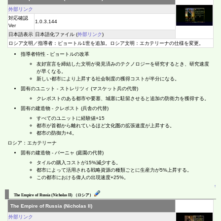
外部リンク
対応確認
1.0.3.144
Ver
日本語表示
日本語化ファイル (
外部リンク
)
ロシア文明／指導者：ピョートル1世を追加。ロシア文明：エカテリーナの仕様を変更。
指導者特性 - ピョートルの改革
友好宣言を締結した文明が発見済みのテクノロジーを研究するとき、研究速度
が早くなる。
新しい都市により上昇する社会制度の獲得コストが半分になる。
固有のユニット - ストレリツィ (マスケット兵の代替)
クレポストのある都市や要塞、城塞に駐留させると追加の防衛力を獲得する。
固有の建造物 - クレポスト (兵舎の代替)
すべてのユニットに経験値+15
都市が首都から離れているほど文化圏の拡張速度が上昇する。
都市の防御力+4。
ロシア：エカテリーナ
固有の建造物 - バーニャ (庭園の代替)
タイルの購入コストが15%減少する。
都市によって活用される戦略資源の種類ごとに生産力が5%上昇する。
この都市における偉人の出現速度+25%。
↑
The Empire of Russia (Nicholas II) （ロシア）
The Empire of Russia (Nicholas II)
外部リンク