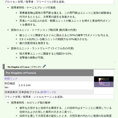
プロイセン文明／指導者：フリードリヒ2世を追加。
指導者特性 - ケーニヒグレッツ行進曲
軍事建造物は固有の専門家を備える。この専門家はユニットに追加の経験値を
付与するとともに、大将軍の誕生を加速させる。
昇進レベル3以上の歩兵・騎乗ユニットが敵ユニットを倒すと黄金時代ポイン
トを獲得する。
固有のユニット - トーテンコップ騎兵隊 (騎兵隊の代替)
敵ユニットに隣接するタイルに踏み入ると50%の確率で5ダメージを与える。
2タイル以内にいる敵ユニットの戦闘力を10%減少させる。
敵の支配領域を無視する。
固有のユニット - ラントヴェーア (ライフル兵の代替)
味方軍事ユニットに隣接すると戦闘力+10%。
攻撃後の移動が可能。
↑
The Kingdom of Francia（フランク）
The Kingdom of Francia
外部リンク
対応確認
1.0.3.144
Ver
日本語表示
日本語化ファイル (
外部リンク
)
フランク文明／指導者：シャルルマーニュを追加。
指導者特性 - カロリング朝の敬神
都市を占領すると信仰力を獲得する。この信仰力はターンごとに獲得している
信仰力および占領した都市の大きさに基づく。
信仰力を通じて大預言者が誕生したとき、大預言者の代わりに無償の社会制度