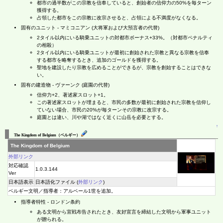
都市の過半数がこの宗教を信奉していると、創始者の信仰力の50%を毎ターン
獲得する。
占領した都市をこの宗教に改宗させると、占領による不満度がなくなる。
固有のユニット - マミコニアン (大将軍および大預言者の代替)
2タイル以内にいる騎乗ユニットの対都市ボーナス+33%。（対都市ペナルティ
の相殺）
2タイル以内にいる騎乗ユニットが最初に創始された宗教と異なる宗教を信奉
する都市を略奪するとき、追加のゴールドを獲得する。
聖地を建設したり宗教を広めることができるが、宗教を創始することはできな
い。
固有の建造物 - ヴァーンク (庭園の代替)
信仰力+2、著述家スロット+1。
この著述家スロットが埋まると、市民の多数が最初に創始された宗教を信仰し
ていない場合、市民の20%が毎ターンその宗教に改宗する。
庭園とは違い、川や湖ではなく近くに山岳を必要とする。
↑
The Kingdom of Belgium（ベルギー）
The Kingdom of Belgium
外部リンク
対応確認
1.0.3.144
Ver
日本語表示
日本語化ファイル (
外部リンク
)
ベルギー文明／指導者：アルベール1世を追加。
指導者特性 - ロンドン条約
ある文明から宣戦布告されたとき、友好宣言を締結した文明から軍事ユニット
が贈られる。