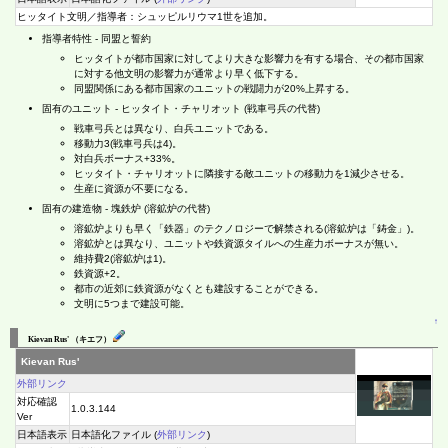
ヒッタイト文明／指導者：シュッピルリウマ1世を追加。
指導者特性 - 同盟と誓約
ヒッタイトが都市国家に対してより大きな影響力を有する場合、その都市国家
に対する他文明の影響力が通常より早く低下する。
同盟関係にある都市国家のユニットの戦闘力が20%上昇する。
固有のユニット - ヒッタイト・チャリオット (戦車弓兵の代替)
戦車弓兵とは異なり、白兵ユニットである。
移動力3(戦車弓兵は4)。
対白兵ボーナス+33%。
ヒッタイト・チャリオットに隣接する敵ユニットの移動力を1減少させる。
生産に資源が不要になる。
固有の建造物 - 塊鉄炉 (溶鉱炉の代替)
溶鉱炉よりも早く「鉄器」のテクノロジーで解禁される(溶鉱炉は「鋳金」)。
溶鉱炉とは異なり、ユニットや鉄資源タイルへの生産力ボーナスが無い。
維持費2(溶鉱炉は1)。
鉄資源+2。
都市の近郊に鉄資源がなくとも建設することができる。
文明に5つまで建設可能。
↑
Kievan Rus' （キエフ）
Kievan Rus'
外部リンク
対応確認
1.0.3.144
Ver
日本語表示
日本語化ファイル (
外部リンク
)