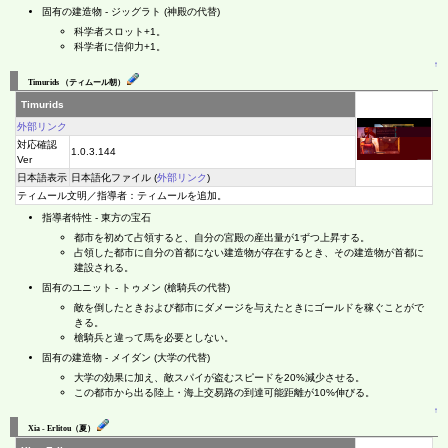
固有の建造物 - ジッグラト (神殿の代替)
科学者スロット+1。
科学者に信仰力+1。
↑
Timurids （ティムール朝）
Timurids
外部リンク
対応確認
1.0.3.144
Ver
日本語表示
日本語化ファイル (
外部リンク
)
ティムール文明／指導者：ティムールを追加。
指導者特性 - 東方の宝石
都市を初めて占領すると、自分の宮殿の産出量が1ずつ上昇する。
占領した都市に自分の首都にない建造物が存在するとき、その建造物が首都に
建設される。
固有のユニット - トゥメン (槍騎兵の代替)
敵を倒したときおよび都市にダメージを与えたときにゴールドを稼ぐことがで
きる。
槍騎兵と違って馬を必要としない。
固有の建造物 - メイダン (大学の代替)
大学の効果に加え、敵スパイが盗むスピードを20%減少させる。
この都市から出る陸上・海上交易路の到達可能距離が10%伸びる。
↑
Xia - Erlitou（夏）