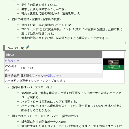
衛生兵の昇進を備えている。
射撃した後も移動することができる。
弩兵と比較して防衛戦闘力+1、遠隔攻撃力-2。
固有の建造物 - 宝物庫 (造幣所の代替)
金および銀、塩の資源からゴールド+2。
*1
200ゴールド
ごとに黄金時代ポイント+1(最大+3)※宝物庫を建設した都市数に
応じて効果が加算される。
都市の近郊に金および銀、塩資源がなくとも建設することができる。
↑
Sioux （スー族）
Sioux
外部リンク
対応確認
1.0.3.144
Ver
日本語表示
日本語化ファイル (
外部リンク
)
スー文明／指導者：シッティング・ブルを追加。
指導者特性 - バッファロー狩り
第2都市以降、都市を建設すると近くの平原タイルにボーナス資源のバッファ
ローが現れる。
バッファローは周期的にマップを移動する。
バッファローはタイル産出量が多く、また、誰も領有していない土地へ領土を
拡張させることがある。
固有のユニット - ストロング・ハート (騎士の代替)
対火器に対する防御ボーナス+25%
最初に生産したストロング・ハートは大将軍と同様に、近くの陸上ユニットに