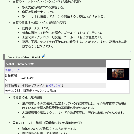
固有のユニット - イシエンウェンロ (長槍兵の代替)
敵の支配領域(ZOC)を無視する。
側面攻撃ボーナス+25%。
敵ユニットに隣接してターンを開始すると移動力が+1される。
固有の資源活用施設 - イェ (要塞の代替)
防御ボーナス+25%。
都市に隣接して建設した場合、ゴールド+1および生産力+1。
工業化のテクノロジー研究後、ゴールド+1および生産力+1。
草原、平原、ツンドラの平地にのみ建設することができ、また、資源の上に建
設することはできない。
↑
Caral - Norte Chico（カラル）
Caral - Norte Chico
外部リンク
対応確認
1.0.3.144
Ver
日本語表示
日本語化ファイル (
外部リンク
)
カラル文明／指導者：カパックを追加。
指導者特性 - 海洋基盤
沿岸都市からの交易路が設定されている内陸都市には、その沿岸都市で活用さ
れている改善済み海洋資源の基礎産出量が付与される。
大規模農場を建設すると、すべての沿岸都市に一時的な生産力がもたらされ
る。
固有のユニット - 漁師（労働者および作業船の代替)
陸地のみならず海洋タイルも改善できる。
海洋資源を改善しても消滅しない。