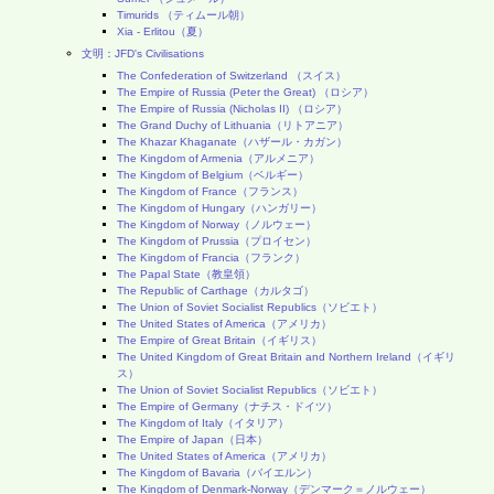
Timurids （ティムール朝）
Xia - Erlitou（夏）
文明：JFD's Civilisations
The Confederation of Switzerland （スイス）
The Empire of Russia (Peter the Great) （ロシア）
The Empire of Russia (Nicholas II) （ロシア）
The Grand Duchy of Lithuania（リトアニア）
The Khazar Khaganate（ハザール・カガン）
The Kingdom of Armenia（アルメニア）
The Kingdom of Belgium（ベルギー）
The Kingdom of France（フランス）
The Kingdom of Hungary（ハンガリー）
The Kingdom of Norway（ノルウェー）
The Kingdom of Prussia（プロイセン）
The Kingdom of Francia（フランク）
The Papal State（教皇領）
The Republic of Carthage（カルタゴ）
The Union of Soviet Socialist Republics（ソビエト）
The United States of America（アメリカ）
The Empire of Great Britain（イギリス）
The United Kingdom of Great Britain and Northern Ireland（イギリ
ス）
The Union of Soviet Socialist Republics（ソビエト）
The Empire of Germany（ナチス・ドイツ）
The Kingdom of Italy（イタリア）
The Empire of Japan（日本）
The United States of America（アメリカ）
The Kingdom of Bavaria（バイエルン）
The Kingdom of Denmark-Norway（デンマーク＝ノルウェー）