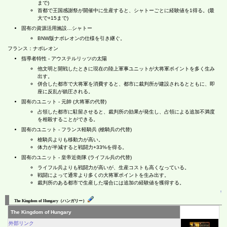
まで)
首都で王国感謝祭が開催中に生産すると、シャトーごとに経験値を1得る。(最
大で+15まで)
固有の資源活用施設…シャトー
BNW版ナポレオンの仕様を引き継ぐ。
フランス：ナポレオン
指導者特性 - アウステルリッツの太陽
他文明と開戦したときに現在の陸上軍事ユニットが大将軍ポイントを多く生み
出す。
併合した都市で大将軍を消費すると、都市に裁判所が建設されるとともに、即
座に反乱が鎮圧される。
固有のユニット - 元帥 (大将軍の代替)
占領した都市に駐留させると、裁判所の効果が発生し、占領による追加不満度
を相殺することができる。
固有のユニット - フランス軽騎兵 (槍騎兵の代替)
槍騎兵よりも移動力が高い。
体力が半減すると戦闘力+33%を得る。
固有のユニット - 皇帝近衛隊 (ライフル兵の代替)
ライフル兵よりも戦闘力が高いが、生産コストも高くなっている。
戦闘によって通常より多くの大将軍ポイントを生み出す。
裁判所のある都市で生産した場合には追加の経験値を獲得する。
↑
The Kingdom of Hungary（ハンガリー）
The Kingdom of Hungary
外部リンク