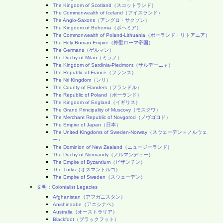
The Kingdom of Scotland（スコットランド）
The Commonwealth of Iceland（アイスランド）
The Anglo-Saxons（アングロ・サクソン）
The Kingdom of Bohemia（ボヘミア）
The Commonwealth of Poland-Lithuania（ポーランド・リトアニア）
The Holy Roman Empire（神聖ローマ帝国）
The Germans（ゲルマン）
The Duchy of Milan（ミラノ）
The Kingdom of Sardinia-Piedmont（サルデーニャ）
The Republic of France（フランス）
The Nri Kingdom（ンリ）
The County of Flanders（フランドル）
The Republic of Poland（ポーランド）
The Kingdom of England（イギリス）
The Grand Principality of Muscovy（モスクワ）
The Merchant Republic of Novgorod（ノヴゴロド）
The Empire of Japan（日本）
The United Kingdoms of Sweden-Norway（スウェーデン＝ノルウェ
ー）
The Dominion of New Zealand（ニュージーランド）
The Duchy of Normandy（ノルマンディー）
The Empire of Byzantium（ビザンチン）
The Turks（オスマントルコ）
The Empire of Sweden（スウェーデン）
文明：Colonialist Legacies
Afghanistan（アフガニスタン）
Anishinaabe（アニシナベ）
Australia（オーストラリア）
Blackfoot（ブラックフット）