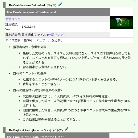
The Confederation of Switzerland （スイス）
The Confederation of Switzerland
外部リンク
対応確認
1.0.3.144
Ver
日本語表示
日本語化ファイル (
外部リンク
)
スイス文明／指導者：デュフールを追加。
指導者特性 - 永世中立国
接触した文明のうち、スイスと交戦状態になく、スイスに非難声明を出してお
らず、スイスと友好宣言を締結していない文明のゴールド収入の20%を受け取
ることができる。
都市国家から宣戦布告されない。
固有のユニット - 衛生兵
近接するユニットのHPを1ターンにつき10ポイント多く回復させる。
攻撃をすることができない。
固有の建造物 - 兵営 (武器庫の代替)
武器庫の効果に加え、「人的資源」+2(スイス特有の戦略資源)。
自国で保持した場合、人的資源1つにつき軍事ユニット作成時の生産力が10%
上昇する。
他国に輸出した場合、人的資源1つにつき軍事ユニット作成時の生産力を20%
上昇させる。
この効果は80%を超えることができない。
↑
The Empire of Russia (Peter the Great) （ロシア）
The Empire of Russia (Peter the Great)