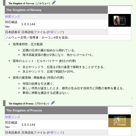
The Kingdom of Norway（ノルウェー）
The Kingdom of Norway
外部リンク
対応確認
1.0.3.144
Ver
日本語表示
日本語化ファイル (
外部リンク
)
ノルウェー文明／指導者：ホーコン4世を追加。
指導者特性 - 北方航路
近隣の沿岸の霧が始めから晴れている。
海洋高級資源の数が2倍になり、魚からゴールド+1。
固有のユニット - ビルケバイナー (剣士の代替)
氷土やツンドラ、丘陵を2倍の速度で移動することができる。
氷土やツンドラ、丘陵で戦闘力+20%。
固有の建造物 - 樽板教会 (寺院の代替)
寺院の効果を引き継ぐ。
新しい市民が誕生したとき、都市が生み出す信仰力と同数の食料を蓄える。
事前に神殿を建設する必要はない。
↑
The Kingdom of Prussia（プロイセン）
The Kingdom of Prussia
外部リンク
対応確認
1.0.3.144
Ver
日本語表示
日本語化ファイル (
外部リンク
)