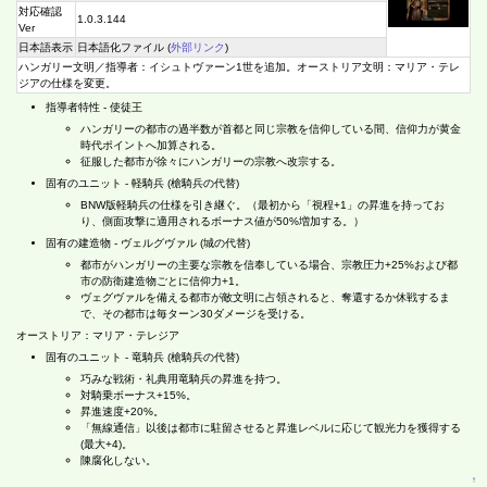
対応確認
1.0.3.144
Ver
日本語表示
日本語化ファイル (
外部リンク
)
ハンガリー文明／指導者：イシュトヴァーン1世を追加。オーストリア文明：マリア・テレ
ジアの仕様を変更。
指導者特性 - 使徒王
ハンガリーの都市の過半数が首都と同じ宗教を信仰している間、信仰力が黄金
時代ポイントへ加算される。
征服した都市が徐々にハンガリーの宗教へ改宗する。
固有のユニット - 軽騎兵 (槍騎兵の代替)
BNW版軽騎兵の仕様を引き継ぐ。（最初から「視程+1」の昇進を持ってお
り、側面攻撃に適用されるボーナス値が50%増加する。）
固有の建造物 - ヴェルグヴァル (城の代替)
都市がハンガリーの主要な宗教を信奉している場合、宗教圧力+25%および都
市の防衛建造物ごとに信仰力+1。
ヴェグヴァルを備える都市が敵文明に占領されると、奪還するか休戦するま
で、その都市は毎ターン30ダメージを受ける。
オーストリア：マリア・テレジア
固有のユニット - 竜騎兵 (槍騎兵の代替)
巧みな戦術・礼典用竜騎兵の昇進を持つ。
対騎乗ボーナス+15%。
昇進速度+20%。
「無線通信」以後は都市に駐留させると昇進レベルに応じて観光力を獲得する
(最大+4)。
陳腐化しない。
↑