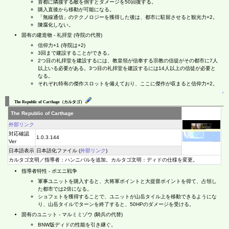
首都に隣接する敵を倒すとダメージを50回復する。
購入直後から移動が可能になる。
「無線通信」のテクノロジーを獲得した後は、都市に駐留させると観光力+2。
陳腐化しない。
固有の建造物 - 礼拝堂 (寺院の代替)
信仰力+1 (寺院は+2)
3回まで建設することができる。
2つ目の礼拝堂を建設するには、教皇領が信奉する宗教の信徒がその都市に7人
以上いる必要がある。3つ目の礼拝堂を建設するには14人以上の信徒が必要と
なる。
それぞれ特有の傑作スロットを備えており、ここに傑作が収まると信仰力+2。
↑
The Republic of Carthage（カルタゴ）
The Republic of Carthage
外部リンク
対応確認
1.0.3.144
Ver
日本語表示
日本語化ファイル (
外部リンク
)
カルタゴ文明／指導者：ハンニバルを追加。カルタゴ文明：ディドの仕様を変更。
指導者特性 - ポエニ戦争
軍事ユニットを購入すると、大将軍ポイントと大提督ポイントを得て、占領し
た都市では2倍になる。
ショフェトを獲得することで、ユニットが山岳タイル上を移動できるようにな
り、山岳タイルでターンを終了すると、50HPのダメージを受ける。
固有のユニット - マルミミゾウ (騎兵の代替)
BNW版ディドの性能を引き継ぐ。