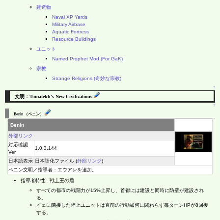
建造物
Naval XP Yards
Military Airbase
Aquatic Fortress
Resource Buildings
ユニット
Named Prophet Mod (For GaK)
宗教
Strange Religions (奇妙な宗教)
↑
文明：Tomatekh's New Civilizations
↑
Benin （ベニン）
Benin
外部リンク
対応確認
1.0.3.144
Ver
日本語表示
日本語化ファイル (
外部リンク
)
ベニン文明／指導者：エウアレを追加。
指導者特性 - 戦士王の盾
すべての都市の戦闘力が15%上昇し、首都には建設と同時に防壁が建設され
る。
イェに隣接した陸上ユニットは直前の行動如何に関わらず毎ターンHPが8回復
する。