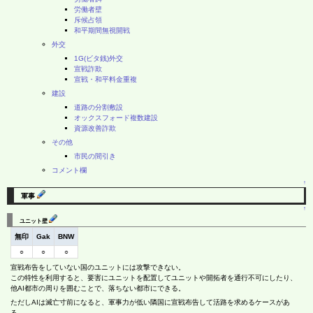
労働者壁
斥候占領
和平期間無視開戦
外交
1G(ビタ銭)外交
宣戦詐欺
宣戦・和平料金重複
建設
道路の分割敷設
オックスフォード複数建設
資源改善詐欺
その他
市民の間引き
コメント欄
↑
軍事
↑
ユニット壁
無印
Gak
BNW
○
○
○
宣戦布告をしていない国のユニットには攻撃できない。
この特性を利用すると、要害にユニットを配置してユニットや開拓者を通行不可にしたり、
他AI都市の周りを囲むことで、落ちない都市にできる。
ただしAIは滅亡寸前になると、軍事力が低い隣国に宣戦布告して活路を求めるケースがあ
る。