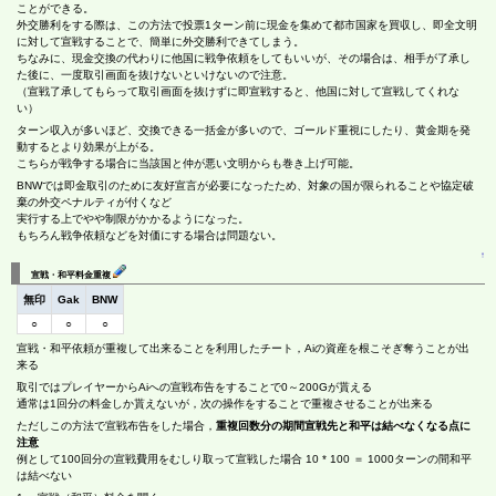
ことができる。
外交勝利をする際は、この方法で投票1ターン前に現金を集めて都市国家を買収し、即全文明
に対して宣戦することで、簡単に外交勝利できてしまう。
ちなみに、現金交換の代わりに他国に戦争依頼をしてもいいが、その場合は、相手が了承し
た後に、一度取引画面を抜けないといけないので注意。
（宣戦了承してもらって取引画面を抜けずに即宣戦すると、他国に対して宣戦してくれな
い）
ターン収入が多いほど、交換できる一括金が多いので、ゴールド重視にしたり、黄金期を発
動するとより効果が上がる。
こちらが戦争する場合に当該国と仲が悪い文明からも巻き上げ可能。
BNWでは即金取引のために友好宣言が必要になったため、対象の国が限られることや協定破
棄の外交ペナルティが付くなど
実行する上でやや制限がかかるようになった。
もちろん戦争依頼などを対価にする場合は問題ない。
↑
宣戦・和平料金重複
無印
Gak
BNW
○
○
○
宣戦・和平依頼が重複して出来ることを利用したチート，Aiの資産を根こそぎ奪うことが出
来る
取引ではプレイヤーからAiへの宣戦布告をすることで0～200Gが貰える
通常は1回分の料金しか貰えないが，次の操作をすることで重複させることが出来る
ただしこの方法で宣戦布告をした場合，
重複回数分の期間宣戦先と和平は結べなくなる点に
注意
例として100回分の宣戦費用をむしり取って宣戦した場合 10 * 100 ＝ 1000ターンの間和平
は結べない