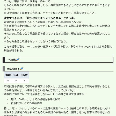
ていない場合に限り、取引を止められる。
もちろん略奪された改善を修復したら、再度提供できるようになるのですぐに取引できるよ
うになる。
自分で自国内を略奪する方法は、パッチで修正されたので、要塞を建てること。
注意すべき点は、「取引は全てキャンセルされる」と言う事。
資源のカタに即金をもらうその場限りの取引なら何の問題もないが、
例えば研究協定の時にこちらのテクノロジーが進んでいる際に友達料金を進んでいる時代分
要求されるアレで
そのカタに現金でなく高級資源を渡しているなどの場合、研究協定そのものが破棄されてし
まう。
やるなら余分な取引をセットにしないで単独で行おう。
これを逆手に取り、一つしか無い資源 + αで取引を行い、取引をキャンセルすればより多額の
利益が得られる。
↑
その他
↑
市民の間引き
無印
Gak
BNW
○
○
○
市民配置を調整して都市の食料算出を失くし、意図的に飢饉を起こして市民を殺害すること
で不幸を減らす。不幸極まりない行為だが気にしてはいけない。
基本的に通常プレイでは必要としないが、以下の様な用途で使用する。
無印、GaKシナリオでの極端な不幸の解消
戦争狂プレイでの幸福調整
特に、モンゴルシナリオやローマの没落の東西ローマでは極端な不幸でいる時間をどれだけ
減らすかが勝利の分かれ目であるため検討の余地がある。陥落しそうな都市や燃やせない占