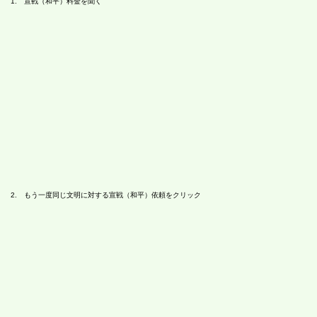
1. 宣戦（和平）料金を聞く
2. もう一度同じ文明に対する宣戦（和平）依頼をクリック