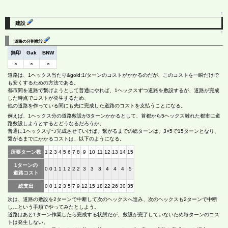
↑
建設
↑
道路の分割敷設
無印
Gak
BNW
○
○
○
道路は、1ヘックス当たり&gold;1/ターンのコストがかかるのだが、このコストを一瞬だけで
も安くするための方法である。
都市間を道路で繋げようとして普通にやれば、1ヘックスずつ道路を敷設するが、道路が完成
した時点でコストが発生するため、
他の道路を作っている間にも先に完成した道路のコストを支払うことになる。
例えば、1ヘックス分の道路敷設が3ターンかかるとして、首都から5ヘックス離れた都市に道
路敷設しようとするとどうなるだろうか。
普通に1ヘックスずつ完成させていけば、繋がるまでの総ターンは、3×5で15ターンとなり、
繋がるまでにかかるコストは、以下のようになる。
所要ターン数
1
2
3
4
5
6
7
8
9
10
11
12
13
14
15
1ターンの
0
0
1
1
1
2
2
2
3
3
3
4
4
4
5
道路コスト
総支出
0
0
1
2
3
5
7
9
12
15
18
22
26
30
35
次は、道路の敷設を2ターンで中断して次のヘックスへ進み、次のヘックスも2ターンで中断
し…という手順でやってみたとしよう。
道路はあと1ターン作業したら完成する状態だが、敷設が完了していないため毎ターンのコス
トは発生しない。