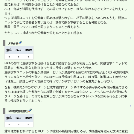
能であれば、即戦闘を仕掛けることが可能なのであるが、
AIは、何故か戦闘を仕掛けず、その場で停止するか、後方に逃げるなどでターンを終えてし
まう。
つまり戦闘ユニットを労働者で囲めば攻撃されずに、相手の動きを止められるうえ、間接ユ
ニットで倒して労働者を奪い返えば、無傷で敵を撃破することも可能となる。
配置・運用については餌と同じようにちゃんと考えよう。
ただしにAIに捕縛された労働者が消えるバグがよく起きる
↑
斥候占領
無印
Gak
BNW
○
○
○
HP1の都市に直接攻撃を仕掛けると必ず陥落する仕様を利用したもの。間接攻撃ユニットで
限界まで都市の耐久を削りきった後に斥候で攻撃するという代物。
直接攻撃ユニットの割合が最低限、というか最悪0でも済むので鉄や馬が全くない状態や連弩
ラッシュなどと相性が良い。そのほかには斥候は生産コスト、維持費、地形コスト無効とい
う性質上、調達しやすく前線まで持っていきやすいというのも魅力かもしれない。
なお、機動力が2なので1ターンは攻撃圏内でターン終了する必要があるが斥候が生産できる
うちはほぼ全壊した都市からの攻撃で全滅するケースは少ないし、どちらにせよ占領時に大
ダメージを受ける。それでも全滅しないか気になるならアウトレンジを決められるように事
前に侵攻路を引いておこう。
↑
和平期間無視開戦
無印
Gak
BNW
○
○
○
通常他文明と和平すると10ターンの宣戦不能期間が生じるが、防衛協定を結んだ文明に宣戦