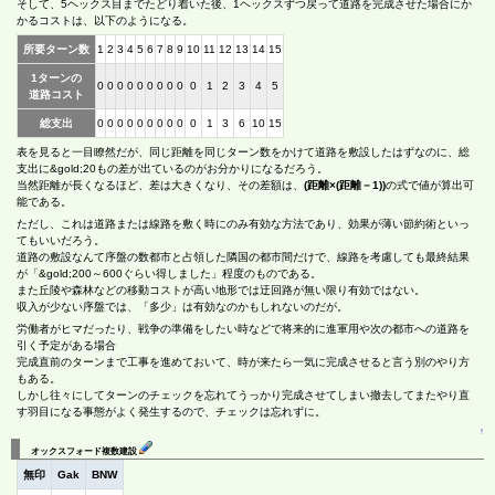
そして、5ヘックス目までたどり着いた後、1ヘックスずつ戻って道路を完成させた場合にか
かるコストは、以下のようになる。
所要ターン数
1
2
3
4
5
6
7
8
9
10
11
12
13
14
15
1ターンの
0
0
0
0
0
0
0
0
0
0
1
2
3
4
5
道路コスト
総支出
0
0
0
0
0
0
0
0
0
0
1
3
6
10
15
表を見ると一目瞭然だが、同じ距離を同じターン数をかけて道路を敷設したはずなのに、総
支出に&gold;20もの差が出ているのがお分かりになるだろう。
当然距離が長くなるほど、差は大きくなり、その差額は、
(距離×(距離－1))
の式で値が算出可
能である。
ただし、これは道路または線路を敷く時にのみ有効な方法であり、効果が薄い節約術といっ
てもいいだろう。
道路の敷設なんて序盤の数都市と占領した隣国の都市間だけで、線路を考慮しても最終結果
が「&gold;200～600ぐらい得しました」程度のものである。
また丘陵や森林などの移動コストが高い地形では迂回路が無い限り有効ではない。
収入が少ない序盤では、「多少」は有効なのかもしれないのだが。
労働者がヒマだったり、戦争の準備をしたい時などで将来的に進軍用や次の都市への道路を
引く予定がある場合
完成直前のターンまで工事を進めておいて、時が来たら一気に完成させると言う別のやり方
もある。
しかし往々にしてターンのチェックを忘れてうっかり完成させてしまい撤去してまたやり直
す羽目になる事態がよく発生するので、チェックは忘れずに。
↑
オックスフォード複数建設
無印
Gak
BNW