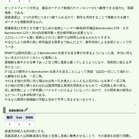
○
○
○
オックスフォード大学は、建設ボーナスで無償のテクノロジーが1つ解禁できる強力な「国家
遺産」である。
国家遺産は、1つの文明につき1つ建てられるので、都市を売却することで複数オ大を建て、
ボーナスを複数回得るもの。
図書館及び大学とオ大建てるための金銭とハンマー確保(科学施設&production;235、オ大
&production;125＋30×(自前都市数＋併合都市数))が必要となり、
人口もハンマーも無い孤島などのゴミ都市では時間もお金もがかかりすぎる。
やるならより効率の高い研究協定を限界まで結んだ上で、都市売却による金策とセットで行
うべき。
BNWでは国内交易により&production;生産力を送る事が出来るようになった為、本当に何も
ない氷土だけのクソみたいな孤島にも
貨物船を集中させる事であっと言う間に遺産も建ってしまうようになり、現実的に狙える手
法となった。
3つ以上の都市から&production;生産力を送ることによって実績「(ほぼ)一日にして成れり」
も解除される為、一石二鳥。
そのまま他の文明に売り飛ばせば色々引き換えにもらえる上厄介払いも出来て一石三鳥、
その他の文明と隣り合わせれば国境問題も無理矢理発生させられて一石四鳥も有り得る。
但し都市数によって研究費にペナルティが入るようになっているので、その間本来の研究が
もたついては本末転倒である。
やるなら隊商や貨物船の手配も含めて手早く済ませるべきだろう。
↑
資源改善詐欺
無印
Gak
BNW
○
○
○
資源売却収入を約3倍にする。
高級資源または戦略資源を現金と交換し直後に略奪させることで、その資源を自国で消費し