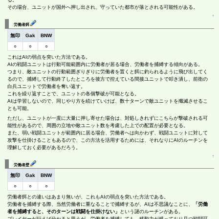
その場合、ユニットが国外へ押し出され、守っていた都市が落とされる可能性がある。
↑
労働者餌
無印
Gak
BNW
○
○
○
これはAIの弱点を突いた方法である。
AIの戦闘ユニットは行動可能範囲内に労働者が居る場合、労働者を捕縛する傾向がある。
つまり、敵ユニットの行動範囲ぎりぎりに労働者を置くと餌に釣られるように飛び出してく
るので、捕縛して行動終了したところを後方で控えている間接ユニットで叩き潰し、前衛の
白兵ユニットで労働者を奪い返す。
これを繰り返すことで、ユニットの各個撃破が可能となる。
AIは学習しないので、同じやり方を続けていけば、数十ターンで敵ユニットを殲滅させるこ
とも可能。
ただし、ユニットが一度に大量に押し寄せた場合は、対処しきれずにこちらが撃破される可
能性があるので、周囲の立地や敵ユニット数を考慮した上での配置が必要となる。
また、弱い戦闘ユニットが範囲内に居る場合、労働者へは向かわず、戦闘ユニットに対して
攻撃を仕掛けることもあるので、この方法を活用するためには、それなりにAIのルーチンを
理解しておく必要があるだろう。
↑
労働者壁
無印
Gak
BNW
○
○
○
労働者餌との違いはあまり無いが、これもAIの弱点を突いた方法である。
労働者を捕縛する際、当然労働者に重なることで捕縛するが、AIは不思議なことに、
「労働
者を捕縛すると、そのターンは戦闘を仕掛けない」
という謎のルーチンがある。
プレイヤーが行えば分かると思うが、労働者を捕縛しても、移動力が残っており且つ戦闘可