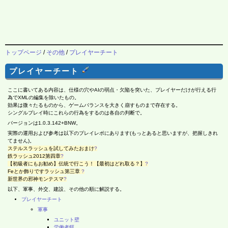
トップページ
/
その他
/
プレイヤーチート
プレイヤーチート
ここに書いてある内容は、仕様の穴やAIの弱点・欠陥を突いた、プレイヤーだけが行える行
為でXMLの編集を除いたもの。
効果は微々たるものから、ゲームバランスを大きく崩すものまで存在する。
シングルプレイ時にこれらの行為をするのは各自の判断で。
バージョンは1.0.3.142+BNW。
実際の運用および参考は以下のプレイレポにあります(もっとあると思いますが、把握しきれ
てません)。
ステルスラッシュを試してみたおまけ
?
鉄ラッシュ2012第四章
?
【初級者にもお勧め】伝統で行こう！【最初はどれ取る？】
?
Feとか飾りですラッシュ第三章
?
新世界の邪神モンテスマ
?
以下、軍事、外交、建設、その他の順に解説する。
プレイヤーチート
軍事
ユニット壁
労働者餌