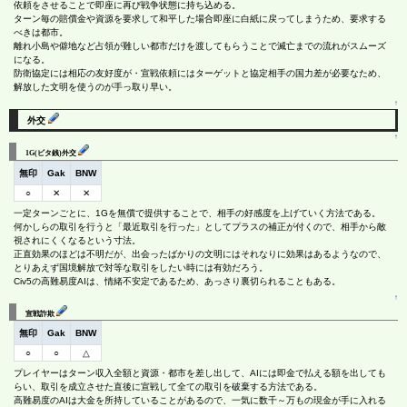
依頼をさせることで即座に再び戦争状態に持ち込める。
ターン毎の賠償金や資源を要求して和平した場合即座に白紙に戻ってしまうため、要求する
べきは都市。
離れ小島や僻地など占領が難しい都市だけを渡してもらうことで滅亡までの流れがスムーズ
になる。
防衛協定には相応の友好度が・宣戦依頼にはターゲットと協定相手の国力差が必要なため、
解放した文明を使うのが手っ取り早い。
↑
外交
↑
1G(ビタ銭)外交
無印
Gak
BNW
○
✕
✕
一定ターンごとに、1Gを無償で提供することで、相手の好感度を上げていく方法である。
何かしらの取引を行うと「最近取引を行った」としてプラスの補正が付くので、相手から敵
視されにくくなるという寸法。
正直効果のほどは不明だが、出会ったばかりの文明にはそれなりに効果はあるようなので、
とりあえず国境解放で対等な取引をしたい時には有効だろう。
Civ5の高難易度AIは、情緒不安定であるため、あっさり裏切られることもある。
↑
宣戦詐欺
無印
Gak
BNW
○
○
△
プレイヤーはターン収入全額と資源・都市を差し出して、AIには即金で払える額を出しても
らい、取引を成立させた直後に宣戦して全ての取引を破棄する方法である。
高難易度のAIは大金を所持していることがあるので、一気に数千～万もの現金が手に入れる