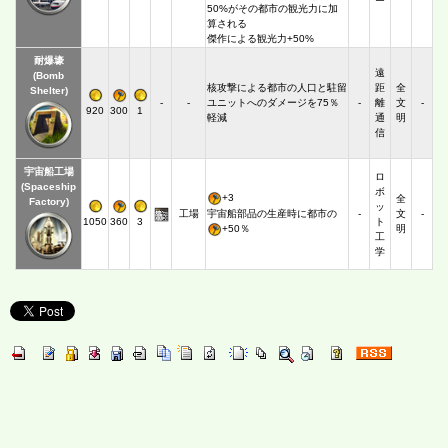
ー
50%がその都市の観光力に加
算される
傑作による観光力+50%
耐爆壕
遠
(Bomb
核攻撃による都市の人口と駐留
距
全
Shelter)
-
-
ユニットへのダメージを75％
-
離
文
-
920
300
1
軽減
通
明
信
宇宙船工場
ロ
(Spaceship
ボ
+3
全
Factory)
ッ
宇宙船部品の生産時に都市の
工場
-
文
-
1050
360
3
ト
+50％
明
工
学