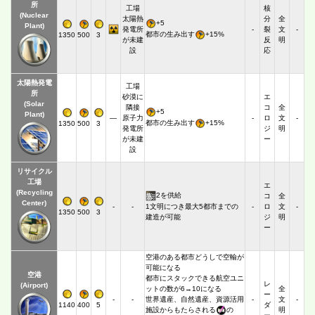
所
工場
核
(Nuclear
太陽熱
分
全
+5
Plant)
発電所
-
裂
文
-
都市の生み出す
+15%
1350
500
3
が未建
反
明
設
応
太陽熱発電
工場
所
砂漠に
エ
(Solar
隣接
コ
全
+5
Plant)
―
原子力
-
ロ
文
-
都市の生み出す
+15%
1350
500
3
発電所
ジ
明
が未建
ー
設
リサイクル
工場
エ
(Recycling
2を供給
コ
全
Center)
1文明につき最大5都市までの
-
-
-
ロ
文
-
1350
500
3
建造が可能
ジ
明
ー
空港のある都市どうしで空輸が
可能になる
空港
都市にスタックできる航空ユニ
レ
(Airport)
ットの数が6→10になる
全
ー
-
-
世界遺産、自然遺産、資源活用
-
文
-
1140
400
5
ダ
施設からもたらされる
の
明