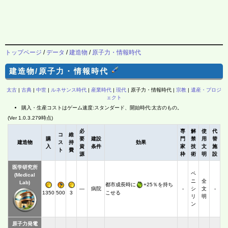
トップページ
/
データ
/
建造物
/
原子力・情報時代
建造物/原子力・情報時代
太古
|
古典
|
中世
|
ルネサンス時代
|
産業時代
|
現代
| 原子力・情報時代 |
宗教
|
遺産・プロジ
ェクト
購入・生産コストはゲーム速度:スタンダード、開始時代:太古のもの。
(Ver 1.0.3.279時点)
必
専
解
使
代
コ
維
購
要
建設
門
禁
用
替
建造物
ス
持
効果
入
資
条件
家
技
文
施
ト
費
源
枠
術
明
設
医学研究所
ペ
(Medical
ニ
全
Lab)
都市成長時に
+25％を持ち
―
病院
-
シ
文
-
1350
500
3
こせる
リ
明
ン
原子力発電