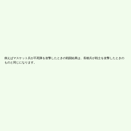
例えばマスケット兵が不死隊を攻撃したときの戦闘結果は、長槍兵が戦士を攻撃したときの
ものと同じになります。