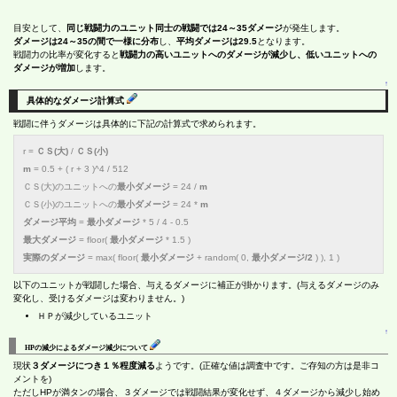
目安として、
同じ戦闘力のユニット同士の戦闘では24～35ダメージ
が発生します。
ダメージは24～35の間で一様に分布
し、
平均ダメージは29.5
となります。
戦闘力の比率が変化すると
戦闘力の高いユニットへのダメージが減少し、低いユニットへの
ダメージが増加
します。
↑
具体的なダメージ計算式
戦闘に伴うダメージは具体的に下記の計算式で求められます。
r =
ＣＳ(大)
/
ＣＳ(小)
m
= 0.5 + ( r + 3 )^4 / 512
ＣＳ(大)のユニットへの
最小ダメージ
= 24 /
m
ＣＳ(小)のユニットへの
最小ダメージ
= 24 *
m
ダメージ平均
=
最小ダメージ
* 5 / 4 - 0.5
最大ダメージ
= floor(
最小ダメージ
* 1.5 )
実際のダメージ
= max( floor(
最小ダメージ
+ random( 0,
最小ダメージ/2
) ), 1 )
以下のユニットが戦闘した場合、与えるダメージに補正が掛かります。(与えるダメージのみ
変化し、受けるダメージは変わりません。)
ＨＰが減少しているユニット
↑
HPの減少によるダメージ減少について
現状
３ダメージにつき１％程度減る
ようです。(正確な値は調査中です。ご存知の方は是非コ
メントを)
ただしHPが満タンの場合、３ダメージでは戦闘結果が変化せず、４ダメージから減少し始め