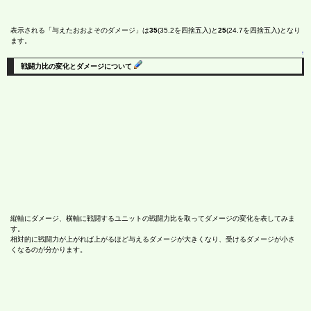
表示される「与えたおおよそのダメージ」は
35
(35.2を四捨五入)と
25
(24.7を四捨五入)となり
ます。
↑
戦闘力比の変化とダメージについて
縦軸にダメージ、横軸に戦闘するユニットの戦闘力比を取ってダメージの変化を表してみま
す。
相対的に戦闘力が上がれば上がるほど与えるダメージが大きくなり、受けるダメージが小さ
くなるのが分かります。