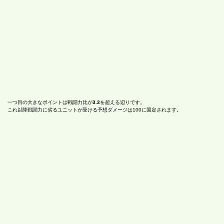
一つ目の大きなポイントは戦闘力比が
3.2
を超える辺りです。
これ以降戦闘力に劣るユニットが受ける予想ダメージは100に固定されます。