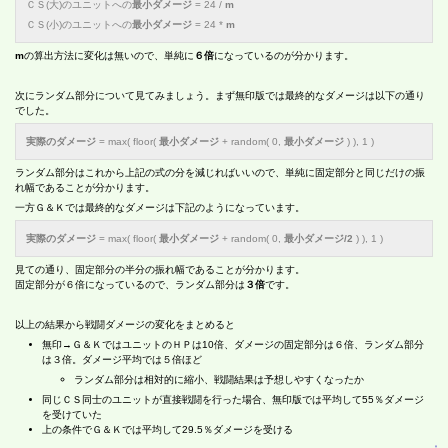
ＣＳ(大)のユニットへの
最小ダメージ
= 24 /
m
ＣＳ(小)のユニットへの
最小ダメージ
= 24 *
m
m
の算出方法に変化は無いので、単純に
６倍
になっているのが分かります。
次にランダム部分について見てみましょう。まず無印版では最終的なダメージは以下の通り
でした。
実際のダメージ
= max( floor(
最小ダメージ
+ random( 0,
最小ダメージ
) ), 1 )
ランダム部分はこれから上記の式の分を減じればいいので、単純に固定部分と同じだけの振
れ幅であることが分かります。
一方Ｇ＆Ｋでは最終的なダメージは下記のようになっています。
実際のダメージ
= max( floor(
最小ダメージ
+ random( 0,
最小ダメージ/2
) ), 1 )
見ての通り、固定部分の半分の振れ幅であることが分かります。
固定部分が６倍になっているので、ランダム部分は
３倍
です。
以上の結果から戦闘ダメージの変化をまとめると
無印→Ｇ＆ＫではユニットのＨＰは10倍、ダメージの固定部分は６倍、ランダム部分
は３倍。ダメージ平均では５倍ほど
ランダム部分は相対的に縮小、戦闘結果は予想しやすくなったか
同じＣＳ同士のユニットが直接戦闘を行った場合、無印版では平均して55％ダメージ
を受けていた
上の条件でＧ＆Ｋでは平均して29.5％ダメージを受ける
↑