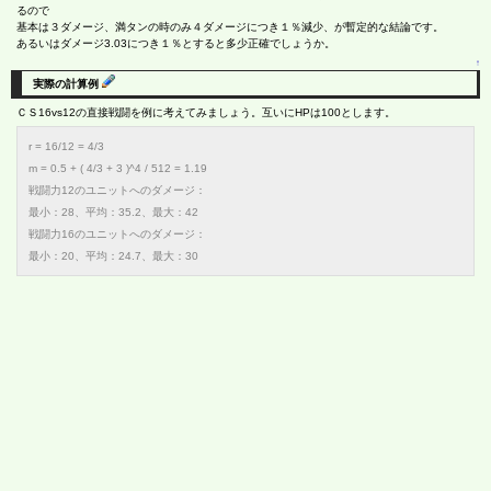
るので
基本は３ダメージ、満タンの時のみ４ダメージにつき１％減少、が暫定的な結論です。
あるいはダメージ3.03につき１％とすると多少正確でしょうか。
↑
実際の計算例
ＣＳ16vs12の直接戦闘を例に考えてみましょう。互いにHPは100とします。
r = 16/12 = 4/3
m = 0.5 + ( 4/3 + 3 )^4 / 512 = 1.19
戦闘力12のユニットへのダメージ：
最小：28、平均：35.2、最大：42
戦闘力16のユニットへのダメージ：
最小：20、平均：24.7、最大：30