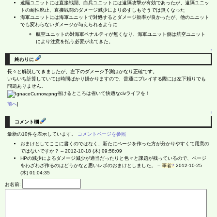
遠隔ユニットには直接戦闘、白兵ユニットには遠隔攻撃が有効であったが、遠隔ユニッ
トの耐性廃止、直接戦闘のダメージ減少により必ずしもそうでは無くなった
海軍ユニットには海軍ユニットで対処するとダメージ効率が良かったが、他のユニット
でも変わらないダメージが与えられるように
航空ユニットの対海軍ペナルティが無くなり、海軍ユニット側は航空ユニット
により注意を払う必要が出てきた。
↑
終わりに
長々と解説してきましたが、左下のダメージ予測はかなり正確です。
いちいち計算していては時間ばかり掛かりますので、普通にプレイする際には左下頼りでも
問題ありません。
省けるところは省いて快適なcivライフを！
前へ
|
↑
コメント欄
最新の10件を表示しています。
コメントページを参照
おまけとしてここに書くのではなく、新たにページを作った方が分かりやすくて用意の
ではないですか？ --
2012-10-18 (木) 09:58:09
HPの減少によるダメージ減少が適当だったりと色々と課題が残っているので、ページ
をわざわざ作るのはどうかなと思いレポのおまけとしました。 --
筆者
?
2012-10-25
(木) 01:04:35
お名前: