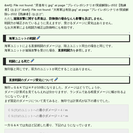
&ref(): File not found: "昇進有り.jpg" at page "プレイレポ/シナリオ/実績解除レポ02【熟練
者】/おまけ";&ref(): File not found: "大将軍は有効.jpg" at page "プレイレポ/シナリオ/実績解
除レポ02【熟練者】/おまけ";
ただし
遠隔攻撃に関する昇進は、防御側の場合なんら影響を及ぼしません
。
戦闘力が補正されているように見えますが、受けるダメージに変化はありません。
なお大将軍による戦闘力補正は防御時にも有効です。
↑
海軍ユニットの戦闘
海軍ユニットによる直接戦闘のダメージは、陸上ユニット同士の場合と同じです。
海軍ユニットが遠隔攻撃を受けた場合、
直接戦闘力
を参照します。
↑
戦闘による死亡
無印版と同じです。双方のユニットが死亡することはありません。
↑
直接戦闘のダメージ変化について
無印→Ｇ＆ＫではＨＰが10倍になりました。ダメージはどうでしょうか。
ダメージ計算式を見てもらえれば分かりますが、ランダムである程度ダメージに幅が出るよ
うになっています。
まず固定のダメージについて見てみると、無印では計算式が以下の通りでした。
ＣＳ(大)のユニットへの
最小ダメージ
= 4 /
m
ＣＳ(小)のユニットへの
最小ダメージ
= 4 *
m
一方Ｇ＆Ｋでは先ほど記述した通り、下記のようになっています。