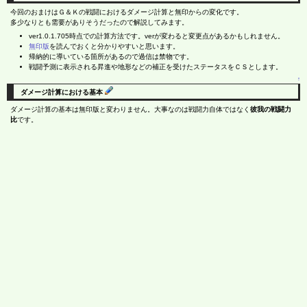
今回のおまけはＧ＆Ｋの戦闘におけるダメージ計算と無印からの変化です。
多少なりとも需要がありそうだったので解説してみます。
ver1.0.1.705時点での計算方法です。verが変わると変更点があるかもしれません。
無印版
を読んでおくと分かりやすいと思います。
帰納的に導いている箇所があるので過信は禁物です。
戦闘予測に表示される昇進や地形などの補正を受けたステータスをＣＳとします。
↑
ダメージ計算における基本
ダメージ計算の基本は無印版と変わりません。大事なのは戦闘力自体ではなく
彼我の戦闘力
比
です。