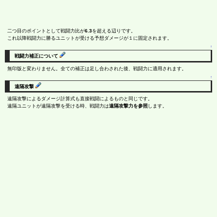
二つ目のポイントとして戦闘力比が
6.3
を超える辺りです。
これ以降戦闘力に勝るユニットが受ける予想ダメージが１に固定されます。
↑
戦闘力補正について
無印版と変わりません。全ての補正は足し合わされた後、戦闘力に適用されます。
↑
遠隔攻撃
遠隔攻撃によるダメージ計算式も直接戦闘によるものと同じです。
遠隔ユニットが遠隔攻撃を受ける時、戦闘力は
遠隔攻撃力を参照
します。