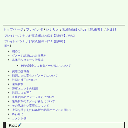
トップページ
/
プレイレポ
/
シナリオ
/
実績解除レポ02【熟練者】
/
おまけ
プレイレポ/シナリオ/実績解除レポ02【熟練者】/その3
プレイレポ/シナリオ/実績解除レポ02【熟練者】
前へ
|
初めに
ダメージ計算における基本
具体的なダメージ計算式
HPの減少によるダメージ減少について
実際の計算例
戦闘力比の変化とダメージについて
戦闘力補正について
遠隔攻撃
海軍ユニットの戦闘
戦闘による死亡
直接戦闘のダメージ変化について
遠隔攻撃のダメージ変化について
その他細かい変更点について
上記を踏まえたGaK版の戦闘バランスに関して
終わりに
コメント欄
初めに