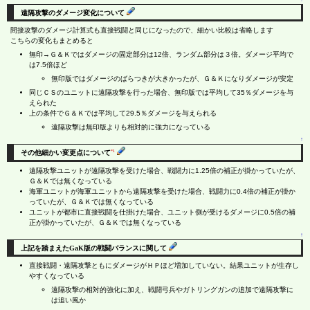
遠隔攻撃のダメージ変化について
間接攻撃のダメージ計算式も直接戦闘と同じになったので、細かい比較は省略します
こちらの変化もまとめると
無印→Ｇ＆Ｋではダメージの固定部分は12倍、ランダム部分は３倍。ダメージ平均で
は7.5倍ほど
無印版ではダメージのばらつきが大きかったが、Ｇ＆Ｋになりダメージが安定
同じＣＳのユニットに遠隔攻撃を行った場合、無印版では平均して35％ダメージを与
えられた
上の条件でＧ＆Ｋでは平均して29.5％ダメージを与えられる
遠隔攻撃は無印版よりも相対的に強力になっている
↑
*1
その他細かい変更点について
遠隔攻撃ユニットが遠隔攻撃を受けた場合、戦闘力に1.25倍の補正が掛かっていたが、
Ｇ＆Ｋでは無くなっている
海軍ユニットが海軍ユニットから遠隔攻撃を受けた場合、戦闘力に0.4倍の補正が掛か
っていたが、Ｇ＆Ｋでは無くなっている
ユニットが都市に直接戦闘を仕掛けた場合、ユニット側が受けるダメージに0.5倍の補
正が掛かっていたが、Ｇ＆Ｋでは無くなっている
↑
上記を踏まえたGaK版の戦闘バランスに関して
直接戦闘・遠隔攻撃ともにダメージがＨＰほど増加していない。結果ユニットが生存し
やすくなっている
遠隔攻撃の相対的強化に加え、戦闘弓兵やガトリングガンの追加で遠隔攻撃に
は追い風か