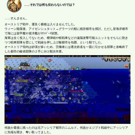
……それでは何も伝わらないのでは？
……すんません。
オーストリア戦中、運良く横槍は入りませんでした。
ウィーン陥落後、アイゼンシュタット→グラーツの順に残存都市を掃討。ただし皆海岸都市
で海には装甲艦や巡洋艦がｽﾃﾝﾊﾞｰｲ状態。
海軍は全く投入してないため、榴弾砲や軽戦車などの遠隔攻撃可能ユニットをそちらに割き
つつ戦車部隊を壁にして戦線を押し上げ敵都市を包囲、という順でした。
オーストリア領内は砂漠が多いため、労働者には逐次鉄道を一面に引かせる部隊と攻略終了
した都市の修繕部隊の２手に分け順次作業。
何故か最後に残ったのは元アッシリア都市のニムルド。何故かエジプト戦線中にアッシリア
に先端を開き、奪い取ってました。