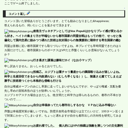
ここでゲーム終了しました。
↑
コメント返し
コメント頂いた皆様ありがとうございます。とても励みになりました&happiness;
答えられるもの、伺いたいことを返させて頂きます。
創造主ヴェネチアンとしてはVox Populiはかなりプレイ感が変わるか
ら好き。ヘイトの集まり方が半端ないから都市国家の同盟合戦はもっての他で、せっせと傀
儡化して国内交易に励みつつ遅れた技術は友好国からの無償援助に期待する寄生国家の鑑()
同盟は首都に近い都市国家ですら取りづらいですよね。本プレイでも常時同盟できたのは１
カ国だけでした。都市国家からのボーナスはVPだと序盤くらいしか意味がないんでしょう
か？
行き過ぎた謙遜は嫌味だホイ（なお小マップ）
申し訳ありません。おっしゃるとおりでした。
投稿乙。エジプトは重チャリ量産からの隣国殴り込みが楽しいよね。
科学と生産回収できるから内政遅れない（むしろ早くなる））し、陵墓さえ建ててしまえば
勝手に技術差つくから本格的な侵略も行ける
自分は権威オープンのみにし革新に走ってしまいがちなんですが、やっぱり権威 - 支配を優
先し早めの宣戦布告のほうが効率いいんでしょうか。
エジプトやアステカ場合はまだしも、他文明だと科学力は得られるものの、都市の不幸がき
ついので……
自分は幸福余ってたら都市出しするかな ＶＰねじ込み半端ない
序盤は幸福度対策が厳しいですね。防壁兵舎民会市場辺りは立てたいけど、100ターン近くま
で対策にかかってしまいます。ちょっと遅れますが自分も都市出しの方向性を研究してみま
す。
お疲れ様でした。 個人的にはVPの独裁は強敵を潰しつつの文化勝利