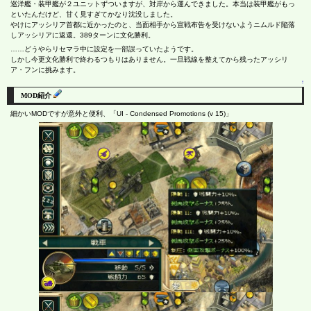
巡洋艦・装甲艦が２ユニットずついますが、対岸から運んできました。本当は装甲艦がもっ
といたんだけど、甘く見すぎてかなり沈没しました。
やけにアッシリア首都に近かったのと、当面相手から宣戦布告を受けないようニムルド陥落
しアッシリアに返還。389ターンに文化勝利。
……どうやらリセマラ中に設定を一部誤っていたようです。
しかし今更文化勝利で終わるつもりはありません。一旦戦線を整えてから残ったアッシリ
ア・フンに挑みます。
↑
MOD紹介
細かいMODですが意外と便利、「UI - Condensed Promotions (v 15)」