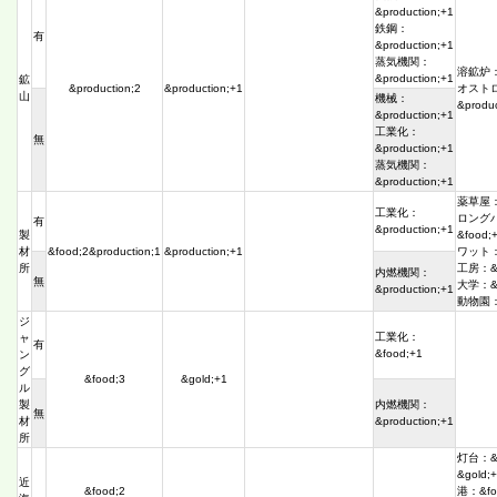
&production;+1
鉄鋼：
有
&production;+1
蒸気機関：
溶鉱炉：&
&production;+1
鉱
&production;2
&production;+1
オスト
山
機械：
&produc
&production;+1
工業化：
無
&production;+1
蒸気機関：
&production;+1
薬草屋：&
工業化：
ロング
有
&production;+1
製
&food;
材
&food;2&production;1
&production;+1
ワット：&
所
工房：&pr
内燃機関：
無
大学：&r
&production;+1
動物園：&
ジ
工業化：
ャ
有
&food;+1
ン
グ
&food;3
&gold;+1
ル
製
内燃機関：
無
材
&production;+1
所
灯台：&f
&gold;
近
&food;2
港：&fo