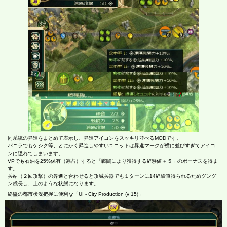
同系統の昇進をまとめて表示し、昇進アイコンをスッキリ並べるMODです。
バニラでもケシク等、とにかく昇進しやすいユニットは昇進マークが横に並びすぎてアイコ
ンに隠れてしまいます。
VPでも石油を25%保有（寡占）すると「戦闘により獲得する経験値＋５」のボーナスを得ま
す。
兵站（２回攻撃）の昇進と合わせると攻城兵器でも１ターンに14経験値得られるためグング
ン成長し、上のような状態になります。
終盤の都市状況把握に便利な「UI - City Production (v 15)」