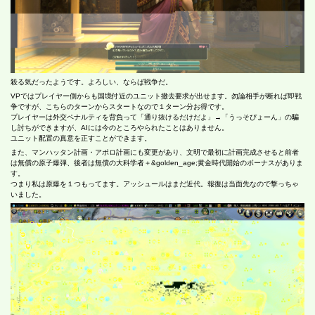
殺る気だったようです。よろしい、ならば戦争だ。
VPではプレイヤー側からも国境付近のユニット撤去要求が出せます。勿論相手が断れば即戦
争ですが、こちらのターンからスタートなので１ターン分お得です。
プレイヤーは外交ペナルティを背負って「通り抜けるだけだよ」→「うっそぴょーん」の騙
し討ちができますが、AIには今のところやられたことはありません。
ユニット配置の真意を正すことができます。
また、マンハッタン計画・アポロ計画にも変更があり、文明で最初に計画完成させると前者
は無償の原子爆弾、後者は無償の大科学者＋&golden_age;黄金時代開始のボーナスがありま
す。
つまり私は原爆を１つもってます。アッシュールはまだ近代。報復は当面先なので撃っちゃ
いました。