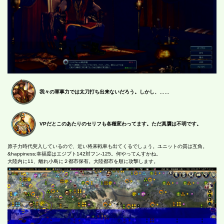
我々の軍事力では太刀打ち出来ないだろう。しかし、……
VPだとこのあたりのセリフも各種変わってます。ただ真贋は不明です。
原子力時代突入しているので、近い将来戦車も出てくるでしょう。ユニットの質は互角。
&happiness;幸福度はエジプト142対フン-125。何やってんすかね。
大陸内に11、離れ小島に２都市保有。大陸都市を順に攻撃します。