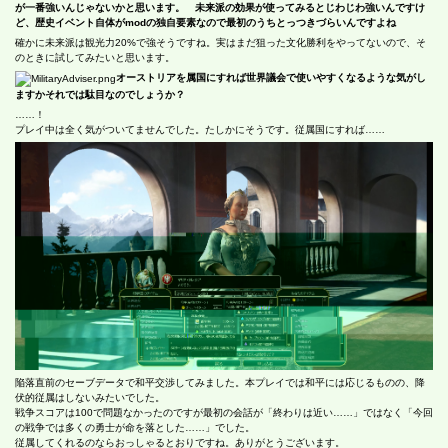
が一番強いんじゃないかと思います。 未来派の効果が使ってみるとじわじわ強いんですけ
ど、歴史イベント自体がmodの独自要素なので最初のうちとっつきづらいんですよね
確かに未来派は観光力20%で強そうですね。実はまだ狙った文化勝利をやってないので、そ
のときに試してみたいと思います。
オーストリアを属国にすれば世界議会で使いやすくなるような気がし
ますかそれでは駄目なのでしょうか？
……！
プレイ中は全く気がついてませんでした。たしかにそうです。従属国にすれば……
陥落直前のセーブデータで和平交渉してみました。本プレイでは和平には応じるものの、降
伏的従属はしないみたいでした。
戦争スコアは100で問題なかったのですが最初の会話が「終わりは近い……」ではなく「今回
の戦争では多くの勇士が命を落とした……」でした。
従属してくれるのならおっしゃるとおりですね。ありがとうございます。