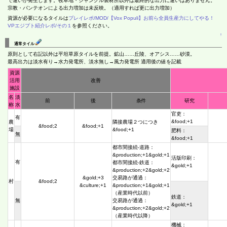
で違いが発生します。牧草地・ジャングル製材所以外は最終的な出力に違いはありません。
宗教・パンテオンによる出力増加は未反映。（適用すれば更に出力増加）
資源が必要になるタイルは
プレイレポ/MOD/【Vox Populi】お前ら全員生産力にしてやる！
VPエジプト紹介レポ/その１
を参照ください。
↑
通常タイル
原則として右記以外は平坦草原タイルを前提。鉱山……丘陵、オアシス……砂漠。
最高出力は淡水有り→水力発電所、淡水無し→風力発電所 適用後の値を記載
資源
活用
改善
施設
名
淡
前
後
条件
研究
称
水
官吏：
有
&food;+1
農
隣接農場２つにつき
&food;2
&food;+1
場
&food;+1
肥料：
無
&food;+1
都市間接続-道路：
&production;+1&gold;+1
活版印刷：
有
都市間接続-鉄道：
&gold;+1
&production;+2&gold;+2
&gold;+3
交易路が通過：
村
&food;2
&culture;+1
&production;+1&gold;+1
（産業時代以前）
鉄道：
無
交易路が通過：
&gold;+1
&production;+2&gold;+2
（産業時代以降）
機械：