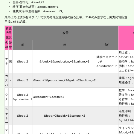
自由-都市化：&food;+2
秩序-五カ年計画：&production;+1
独裁政治-軍産複合体：&research;+3。
最高出力は淡水有りタイルで水力発電所適用後の値を記載。エキのみ淡水なし風力発電所適
用後の値を記載。
資源
活用
改善
施設
名
淡
前
後
条件
称
水
騎士道：
隣接エキ２つに
&food;+1&
エ
無
&food;2
&food;+1&production;+1&culture;+1
つき
経済学：&go
キ
&production;+1
肥料：&foo
エコロジー：&
カ
建築：&gold
ス
-
&food;2
&food;+1&production;+2&gold;+2&culture;+2
無線通信：&c
バ
数学：&rese
ク
&food;2
天文学：&res
-
&research;+1&faith;+2
ナ
&production;1
考古学：&res
飛行機：&cul
シ
活版印刷：&c
ャ
-
&food;2
&food;+3&gold;+3&culture;+2
飛行機：
ト
&gold;+1&c
ー
ライフリン
テ
&food;+1&c