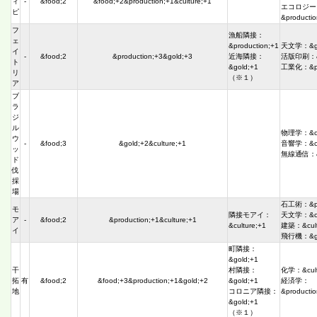
ィ
-
&food;2
&food;+2&production;+1&culture;+1
エコロジー
ピ
&producti
フ
漁船隣接：
ェ
&production;+1
天文学：&go
イ
-
&food;2
&production;+3&gold;+3
近海隣接：
活版印刷：&c
ト
&gold;+1
工業化：&pro
リ
（※１）
ア
ブ
ラ
ジ
ル
物理学：&cul
ウ
-
&food;3
&gold;+2&culture;+1
音響学：&cul
ッ
無線通信：&c
ド
伐
採
場
石工術：&pro
モ
隣接モアイ：
天文学：&cul
ア
-
&food;2
&production;+1&culture;+1
&culture;+1
建築：&cult
イ
飛行機：&go
町隣接：
&gold;+1
干
村隣接：
化学：&cult
拓
有
&food;2
&food;+3&production;+1&gold;+2
&gold;+1
経済学：
地
コロニア隣接：
&producti
&gold;+1
（※１）