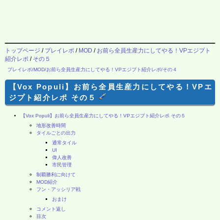
トップページ
/
プレイレポ
/
MOD
/
お前ら全員生産力にしてやる！VPエジプト
紹介レポ
/
その５
プレイレポ/MOD/お前ら全員生産力にしてやる！VPエジプト紹介レポ/その４
【Vox Populi】お前ら全員生産力にしてやる！VPエ
ジプト紹介レポ その５
【Vox Populi】お前ら全員生産力にしてやる！VPエジプト紹介レポ その５
地形改善時間
タイルごとの出力
通常タイル
UI
偉人改善
市民管理
制覇勝利に向けて
MOD紹介
フン・アッシリア戦
おまけ
コメント返し
目次