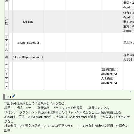
海
港湾：&pr
&gold;
灯台：&f
&gold;
外
&food;1
港：&fo
洋
港湾：&pr
&gold;
オ
ア
&food;3&gold;2
用水路：&
シ
ス
水上庭園：
湖
&food;3&production;1
用水路：&
ラ
ン
遠距離通信：
ド
&culture;+2
マ
人工衛星：
ー
&culture;+2
ク
↑
UI
下記以外は原則として平坦草原タイルを前提。
棚田……丘陵、クナ……草原森林、ブラジルウッド伐採場……草原ジャングル。
UIはクナ・ブラジルウッド伐採場は森林またはジャングルであることから薬草屋による
&food;1、工房による&production;1、大学による&research;1が追加、それ以外のUIは出力増
加なし。
社会制度による変化は思想によってのみ変更される。ここでは自由-都市化を採用した場合を
記載。