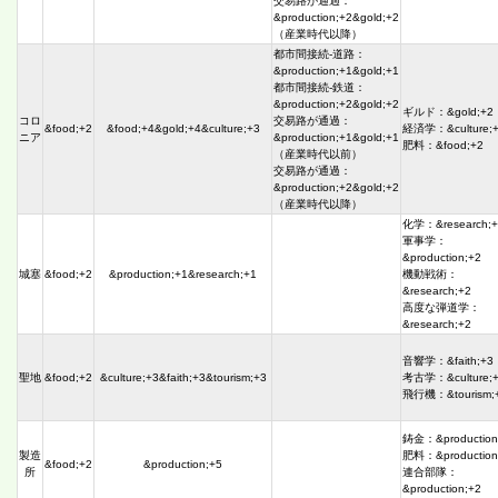
交易路が通過：
&production;+2&gold;+2
（産業時代以降）
都市間接続-道路：
&production;+1&gold;+1
都市間接続-鉄道：
&production;+2&gold;+2
ギルド：&gold;+2
コロ
交易路が通過：
&food;+2
&food;+4&gold;+4&culture;+3
経済学：&culture;
ニア
&production;+1&gold;+1
肥料：&food;+2
（産業時代以前）
交易路が通過：
&production;+2&gold;+2
（産業時代以降）
化学：&research;+
軍事学：
&production;+2
城塞
&food;+2
&production;+1&research;+1
機動戦術：
&research;+2
高度な弾道学：
&research;+2
音響学：&faith;+3
聖地
&food;+2
&culture;+3&faith;+3&tourism;+3
考古学：&culture;
飛行機：&tourism;
鋳金：&production
製造
肥料：&production
&food;+2
&production;+5
所
連合部隊：
&production;+2