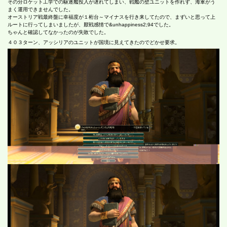
その分ロケット工学での駆逐艦投入が遅れてしまい、戦艦の壁ユニットを作れず、海軍がう
まく運用できませんでした。
オーストリア戦最終盤に幸福度が１桁台～マイナスを行き来してたので、まずいと思って上
ルートに行ってしまいましたが、厭戦感情で&unhappiness2;94でした。
ちゃんと確認してなかったのが失敗でした。
４０３ターン、アッシリアのユニットが国境に見えてきたのでどかせ要求。