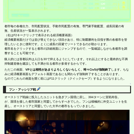
都市毎の各種出力、市民配置状況、手動市民配置の有無、専門家手動配置、成長回避の有
無、生産状況が一覧表示されます。
（右はF2キークリックで表示される経済概要画面）
経済概要画面だけでは並び替えできない項目があり、特に制覇勝利を目指す際の各都市を管
理したいときに便利です。とくに成長の回避でソートできるのが助かります。
都市名をクリックすると都市の詳細画面にジャンプするので、一覧確認しながら各都市を調
整することも可能です。
個人的には首都以外は人口を30で抑えるようにしています。それ以上にすると最終的な不満
抑制建造物を建設しても不満が出る都市が多発するからです。
ただこの画面、
VPとは相性があまりよろしくないらしく、時々Civ5が強制終了
します。ちな
みに経済概要画面もデフォルト画面であるにも関わらず強制終了することがあります。
なのでこれらの画面を開く前にはF11クリック（クイックセーブ）するようになりました。
↑
フン・アッシリア戦
オーストリア戦線に投入したユニットを急ぎフン国境に戻し、394ターンに宣戦布告。
が、国境を接した都市国家と同盟してからすべきでした。フンは積極的に外交ユニットを生
産し、オーストリアと同盟していた大半の都市をもっていきました。