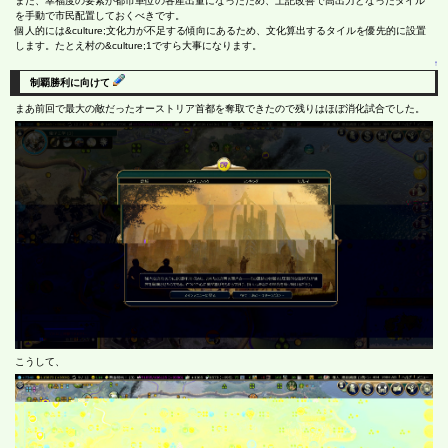
また、幸福度の要素が都市単位の各産出量になったため、上記改善で高出力となったタイル
を手動で市民配置しておくべきです。
個人的には&culture;文化力が不足する傾向にあるため、文化算出するタイルを優先的に設置
します。たとえ村の&culture;1ですら大事になります。
↑
制覇勝利に向けて
まあ前回で最大の敵だったオーストリア首都を奪取できたので残りはほぼ消化試合でした。
こうして、