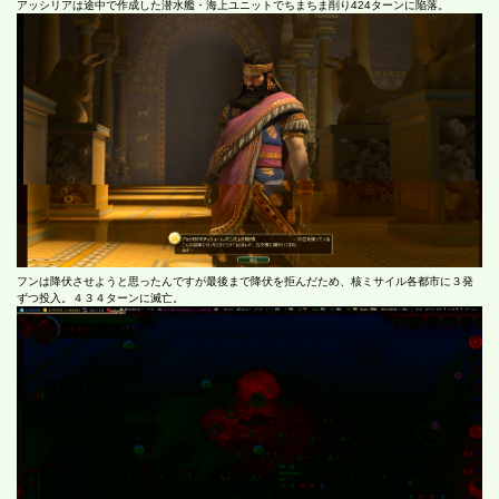
アッシリアは途中で作成した潜水艦・海上ユニットでちまちま削り424ターンに陥落。
フンは降伏させようと思ったんですが最後まで降伏を拒んだため、核ミサイル各都市に３発
ずつ投入。４３４ターンに滅亡。