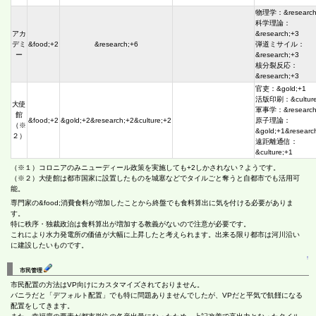
物理学：&research
科学理論：
アカ
&research;+3
デミ
&food;+2
&research;+6
弾道ミサイル：
ー
&research;+3
核分裂反応：
&research;+3
官吏：&gold;+1
活版印刷：&culture
大使
軍事学：&research
館
&food;+2
&gold;+2&research;+2&culture;+2
原子理論：
（※
&gold;+1&researc
２）
遠距離通信：
&culture;+1
（※１）コロニアのみニューディール政策を実施しても+2しかされない？ようです。
（※２）大使館は都市国家に設置したものを城塞などでタイルごと奪うと自都市でも活用可
能。
専門家の&food;消費食料が増加したことから終盤でも食料算出に気を付ける必要がありま
す。
特に秩序・独裁政治は食料算出が増加する教義がないので注意が必要です。
これにより水力発電所の価値が大幅に上昇したと考えられます。出来る限り都市は河川沿い
に建設したいものです。
↑
市民管理
市民配置の方法はVP向けにカスタマイズされておりません。
バニラだと「デフォルト配置」でも特に問題ありませんでしたが、VPだと平気で飢饉になる
配置をしてきます。