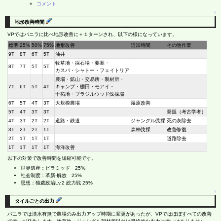
コメント
↑
地形改善時間
VPではバニラに比べ地形改善に＋１ターンされ、以下の様になっています。
標準
25%
50%
75%
地形改善
追加時間
その他作業
9T
8T
6T
5T
油井
牧草地・採石場・要塞・
8T
7T
5T
5T
カスバ・シャトー・フェイトリア
農場・鉱山・交易所・製材所・
7T
6T
5T
4T
キャンプ・棚田・モアイ・
干拓地・ブラジルウッド伐採場
6T
5T
4T
3T
大規模農場
湿原改善
5T
4T
3T
3T
発掘（考古学者）
4T
3T
2T
2T
道路・鉄道
ジャングル伐採
死の灰除去
3T
2T
2T
1T
森林伐採
改善修復
2T
1T
1T
1T
道路除去
1T
1T
1T
1T
海洋改善
以下の対策で改善時間を短縮可能です。
世界遺産：ピラミッド 25%
社会制度：革新-解放 25%
思想：独裁政治Lv.2 総力戦 25%
↑
タイルごとの出力
バニラでは淡水有無で農場のみ出力アップ時期に変更があったが、VPではほぼすべての改善