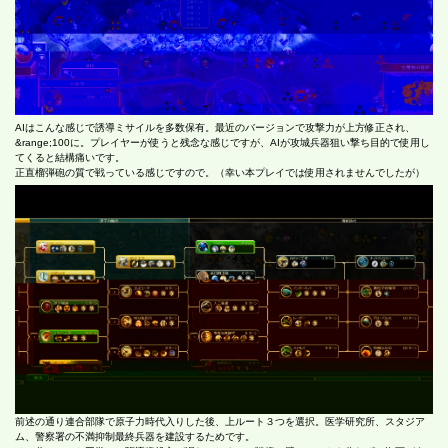
AIはこんな感じで誘導ミサイルを多数保有。最近のバージョンで攻撃力が上方修正され、
&range;100に。プレイヤーが使うと残念な感じですが、AIが攻城兵器狙い撃ち目的で使用し
てくると結構痛いです。
正直榴弾砲の質で戦っている感じですので。（幸い本プレイでは使用されませんでしたが）
前述の通り連合部隊で原子力時代入りした後、上ルート３つを選択。医学研究所、スタジア
ム、警察署の不満抑制最終兵器を建設するためです。