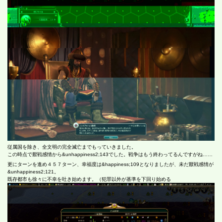
従属国を除き、全文明の完全滅亡までもっていきました。
この時点で厭戦感情から&unhappiness2;143でした。戦争はもう終わってるんですがね……
更にターンを進め４５７ターン、幸福度は&happiness;109となりましたが、未だ厭戦感情が
&unhappiness2;121。
既存都市も徐々に不幸を吐き始めます。（犯罪以外が基準を下回り始める