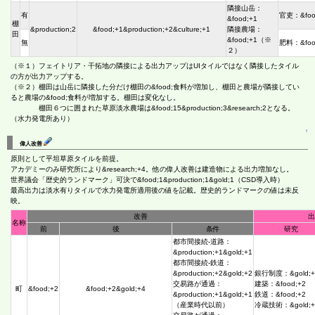
隣接山岳：
有
官吏：&foo
&food;+1
棚
&production;2
&food;+1&production;+2&culture;+1
隣接農場：
田
&food;+1（※
無
肥料：&foo
２）
（※１）フェイトリア・干拓地の隣接による出力アップはUIタイルではなく隣接したタイル
の方が出力アップする。
（※２）棚田は山岳に隣接した分だけ棚田の&food;食料が増加し、棚田と農場が隣接してい
ると農場の&food;食料が増加する。棚田は変化なし。
棚田６つに囲まれた草原淡水農場は&food;15&production;3&research;2となる。
（水力発電所あり）
↑
偉人改善
原則として平坦草原タイルを前提。
アカデミーのみ研究所により&research;+4。他の偉人改善は建造物による出力増加なし。
世界議会「歴史的ランドマーク」可決で&food;1&production;1&gold;1（CSD導入時）
最高出力は淡水有りタイルで水力発電所適用後の値を記載。歴史的ランドマークの値は未反
映。
改善
出
名称
前
後
条件
研究
都市間接続-道路：
&production;+1&gold;+1
都市間接続-鉄道：
&production;+2&gold;+2
銀行制度：&gold;+
交易路が通過：
建築：&food;+2
町
&food;+2
&food;+2&gold;+4
&production;+1&gold;+1
鉄道：&food;+2
（産業時代以前）
冷蔵技術：&gold;+