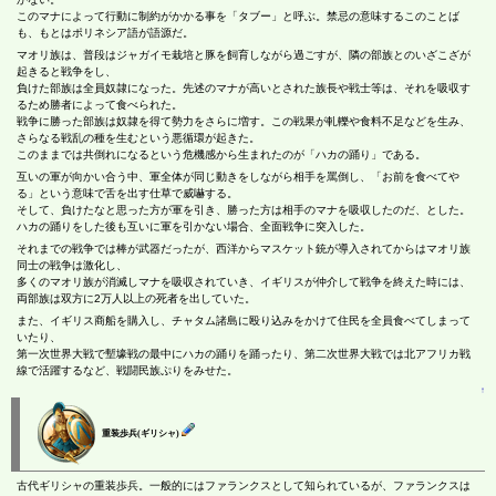
このマナによって行動に制約がかかる事を「タブー」と呼ぶ。禁忌の意味するこのことば
も、もとはポリネシア語が語源だ。
マオリ族は、普段はジャガイモ栽培と豚を飼育しながら過ごすが、隣の部族とのいざこざが
起きると戦争をし、
負けた部族は全員奴隷になった。先述のマナが高いとされた族長や戦士等は、それを吸収す
るため勝者によって食べられた。
戦争に勝った部族は奴隷を得て勢力をさらに増す。この戦果が軋轢や食料不足などを生み、
さらなる戦乱の種を生むという悪循環が起きた。
このままでは共倒れになるという危機感から生まれたのが「ハカの踊り」である。
互いの軍が向かい合う中、軍全体が同じ動きをしながら相手を罵倒し、「お前を食べてや
る」という意味で舌を出す仕草で威嚇する。
そして、負けたなと思った方が軍を引き、勝った方は相手のマナを吸収したのだ、とした。
ハカの踊りをした後も互いに軍を引かない場合、全面戦争に突入した。
それまでの戦争では棒が武器だったが、西洋からマスケット銃が導入されてからはマオリ族
同士の戦争は激化し、
多くのマオリ族が消滅しマナを吸収されていき、イギリスが仲介して戦争を終えた時には、
両部族は双方に2万人以上の死者を出していた。
また、イギリス商船を購入し、チャタム諸島に殴り込みをかけて住民を全員食べてしまって
いたり、
第一次世界大戦で塹壕戦の最中にハカの踊りを踊ったり、第二次世界大戦では北アフリカ戦
線で活躍するなど、戦闘民族ぷりをみせた。
↑
重装歩兵(ギリシャ)
古代ギリシャの重装歩兵。一般的にはファランクスとして知られているが、ファランクスは