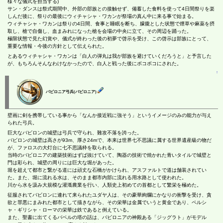
様々な儀式を担当する)
サン・ダンスは祭式期間中、外部の部族との接触せず、備蓄した食料を使って4日間祭りを楽
しんだ後に、祭りの最後にウィチャシャ・ワカンが祭場の真ん中に来る事で始まる。
ウィチャシャ・ワカンは祭りの4日間、食事と睡眠を断ち、朦朧とした状態で煙草や麻薬を摂
取し、槍で自傷し、血まみれになった槍を会場の中央に立て、その周辺を踊った。
極限状態で見た幻覚や、儀式が終わった後の初夢で啓示を受け、この啓示は部族にとって、
重要な情報・今後の方針として伝えられた。
とあるウィチャシャ・ワカンは「白人の弾丸は我が部族を避けていくだろうと」と予言した
が、もちろんそんなわけなかったので、白人と戦った後にボコボコにされた。
↑
バビロニア弓兵(バビロニア)
壁画に剣を携帯している事から「なんか接近戦に強そう」というイメージのみの能力が与え
られた弓兵。
巨大なバビロンの城壁は弓兵で守られ、難攻不落を誇った。
バビロンの城壁は高さが93m、厚さ24mで、本来は世界七不思議に属する世界遺産級の物だ
が、ファロスの大灯台に七不思議枠を取られる。
当時のバビロニアの建築技術はずば抜けていて、陶器の技術で焼かれた青いタイルで城壁と
門は彩られ、城壁の周りには巨大な堀があった。
堀を超えて都市と繋がる道には頑丈な石橋がかけられ、アスファルトで道は舗装されてい
た。また、堀に流れる水は、そのまま都市内部に流れる用水路として使われた。
川から水を汲み大規模な灌漑農業を行い、人類史上初めての首都として繁栄を極めた。
征服されてバビロンに連れて来られたユダヤ人は、その豪華絢爛にかなりの衝撃を受け、貪
欲と罪悪にまみれた都市として描きながら、その栄華は金属でいうと黄金であり、ペルシ
ャ・ギリシャ・ローマの栄華は鉄であると例えている。
また、聖書に出てくるバベルの塔の話は、バビロニアの神殿ある「ジッグラト」がモデル