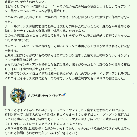
連邦のそりが合うわけもない。
ほどなくしてイロコイ連邦はビーバーやその他の毛皮の利益を独占しようとし、ワイアンド
ット族やヌーベルフランスへ攻撃を開始した。
この時に活躍したのがモホーク族の戦士である。彼らは何も銃だけで解決する部族ではなか
った。
ヌーベルフランスの植民地住民と兵士は大した力を持たなかったため、森のなかを素早く移
動し、斧やナイフによる奇襲攻撃で戦果を稼いだのである。
この頃の農園はあちこちに点在しており、それを守っていた軍が組織的に防御できなかった
のも致命的だった。
やがてヌーベルフランスの危機を伝え聞いたフランス本国から正規軍が派遣されると戦況は
一転する。
正規軍は戦力こそ少ないものの彼らはまずガンガン進撃した後で焦土戦術を行い、インディ
アンの食料供給を断った。
また現地のインディアンを模倣した服装に改め、彼らがやったように森のなかを素早く移動
し、イロコイ連邦の兵士を狩りだした。
その後フランスとイロコイ連邦は和平を結んだが、のちのフレンチ・インディアン戦争では
イロコイはイギリスの側に立ち、その縁でアメリカ独立戦争でもイギリスの側に立った。
↑
クリスの使い手(インドネシア)
クリスとはインドネシアのみならずマレーシアやフィリピン南部で使われた短剣である。
短剣と言っても日本人の我々が想像するようなまっすぐな剣ではなく、グネグネと蛇行のよ
うに細く曲がった刀身が特徴である。（ガジャ・マダその人が持っている武器がそれであ
る）しかし、ストレートなクリスもあるにはあるそうだ。
クリスを作る際には硬軟様々な鉄が用いられており、そのおかげで波紋ができあがり上等な
ものだと何層にもわかれた美しい模様ができるという。