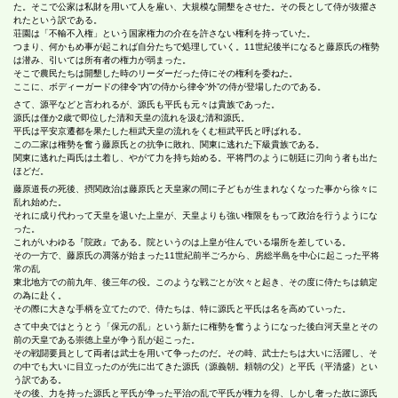
た。そこで公家は私財を用いて人を雇い、大規模な開墾をさせた。その長として侍が抜擢さ
れたという訳である。
荘園は「不輸不入権」という国家権力の介在を許さない権利を持っていた。
つまり、何かもめ事が起これば自分たちで処理していく。11世紀後半になると藤原氏の権勢
は潜み、引いては所有者の権力が弱まった。
そこで農民たちは開墾した時のリーダーだった侍にその権利を委ねた。
ここに、ボディーガードの律令“内”の侍から律令“外”の侍が登場したのである。
さて、源平などと言われるが、源氏も平氏も元々は貴族であった。
源氏は僅か2歳で即位した清和天皇の流れを汲む清和源氏。
平氏は平安京遷都を果たした桓武天皇の流れをくむ桓武平氏と呼ばれる。
この二家は権勢を奮う藤原氏との抗争に敗れ、関東に逃れた下級貴族である。
関東に逃れた両氏は土着し、やがて力を持ち始める。平将門のように朝廷に刃向う者も出た
ほどだ。
藤原道長の死後、摂関政治は藤原氏と天皇家の間に子どもが生まれなくなった事から徐々に
乱れ始めた。
それに成り代わって天皇を退いた上皇が、天皇よりも強い権限をもって政治を行うようにな
った。
これがいわゆる『院政』である。院というのは上皇が住んでいる場所を差している。
その一方で、藤原氏の凋落が始まった11世紀前半ごろから、房総半島を中心に起こった平将
常の乱
東北地方での前九年、後三年の役。このような戦ごとが次々と起き、その度に侍たちは鎮定
の為に赴く。
その際に大きな手柄を立てたので、侍たちは、特に源氏と平氏は名を高めていった。
さて中央ではとうとう「保元の乱」という新たに権勢を奮うようになった後白河天皇とその
前の天皇である崇徳上皇が争う乱が起こった。
その戦闘要員として両者は武士を用いて争ったのだ。その時、武士たちは大いに活躍し、そ
の中でも大いに目立ったのが先に出てきた源氏（源義朝。頼朝の父）と平氏（平清盛）とい
う訳である。
その後、力を持った源氏と平氏が争った平治の乱で平氏が権力を得、しかし奢った故に源氏