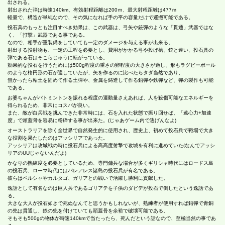
出される。
射出された弾は時速140km、有効射程距離は200ｍ、最大射程距離は477ｍ
軽量で、構造が単純なので、その気になれば手の平の容量だけで運搬可能である。
投石具のもっとも注目すべき効果は、この武器は、弓矢や銃弾のような「貫通」武器ではな
く、「打撃」武器である事である。
なので、相手が重装備をしていても一定のダメージを与える事が出来る。
射出する投射物も、一定の工程を必要とし、費用がかかる弓や投げ槍、銃と違い、投石具の
弾である石はそこらじゅうに転がっている。
効果的な投石を行うためには500g程度の重さの卵程度の大きさが適し、形もラグビーボール
のような楕円形の石が適していたが、矢を作るのに比べたらタダ当然であり、
無かったら粘土を固めて作る土弾や、金属を鋳造して作る鉛弾や鉄弾など、弾の製作も可能
である。
お婆ちゃんがバトミントンを振れる程度の運動量さえあれば、人を殺傷可能なエネルギーを
得られるため、非常にコスパが良い。
また、敵が白兵戦を挑んできた非常時には、石を入れた状態で振り回せば、「遠心力+加速
度」で頭蓋骨を容易に粉砕する事が出来た。(じゃあゲーム内で逃げんなよ)
オーストラリアを除く全世界で自然発生的に使用され、歴史上、初めて投石兵で戦場で大き
な役割を果たしたのはアッシリアであった。
アッシリアは攻城戦の時に投石兵による高高度射撃で攻城を有利に進めていた(なんでアッシ
リアのUUじゃないんだよ)
かなりの熟練度を必要としているため、専門傭兵な場合が多くギリシャ時代にはロードス島
の投石兵、ローマ時代にはバレアレス諸島の投石兵が有名である。
彼らはペルシャやカルタゴ、ガリアとの戦いで活躍し勝利に貢献した。
逸話として有名なのは巨人兵であるゴリアテを子供のダビデが投石で倒したという逸話であ
る。
大きな大人が投石如きで死ぬなんてと思うかもしれないが、熟練者が使用すれば鉛弾で青銅
の兜は貫通し、鉄の兜を付けていても頭蓋骨を余裕で破壊可能である。
そもそも500gの物体が時速140kmで当たったら、死んだという話なので、至極当然の事であ