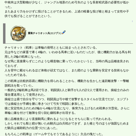
中南米は大型動物が少なく、ジャングル地形のため弓矢のような長射程武器の必要性が低か
った。
またあまり力をかけずに投げることができるため、上述の軽量な投げ槍と相まって女性や子
供でも投げることができたという。
↑
重装チャリオット兵(エジプト)
チャリオット（戦車）は車輪の発明とともに始まったとされている。
元は牛などの家畜で牽く4輪の、いわゆる馬車に近いものだったが、後に機動力がある馬を利
用した2輪の戦車になった。
なぜ馬に直接乗らずにこのような構造物に乗っていたかというと、当時の馬は品種改良され
ておらず、
人を背中に載せられるほど体格が頑丈ではなく、また鐙のような乗騎を安定する技術もなか
ったためである。
この戦車は比較的容易に機動力を得られることから、機動力を生かした遠距離攻撃・一撃離
脱戦法を取っていた。
一般的な2輪戦車は馬2頭で引き、戦闘員1人と騎手が1人の計2人で運用され、操縦士のみの
場合運送用として使用された。
操縦士は盾で自分を守りつつ、戦闘員は弓や槍で攻撃するスタイルが主流でだが、エジプト
では操縦士が手綱を腰に巻きつけて弓矢で戦闘に参加した。
後に安定性向上のため2輪から4輪が主流になり、衝突力を上げるため戦車が大型化。さらに
車輪に鎌を付けて敵陣を切り刻む鎌戦車が出現する。
後に品種改良により直接騎馬に乗れるようになるとそちらに取って代わられる。
しかしそれでも鞍と鐙が無いため騎兵は白兵戦ができず、また槍と弓のほうが強固なためま
だ騎兵は補助戦力の位置づけにあった。
もちろんこの戦車は（ゲーム中でもそうであるように）欠点の塊だった。