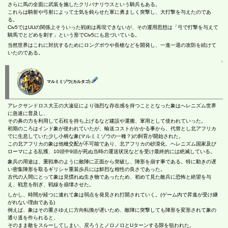
さらに馬の全面に武装を施したクリバナリウスという騎兵もある。
これらは騎射や弓射によって士気を鈍らせた軍に勇ましく突撃し、大打撃を与えたのであ
る。
Civ5ではUUの関係上そういった戦術は再現できないが、その運用思想は「弓で打撃を与えて
騎馬でとどめを刺す」という形でCiv5にも息づいている。
当然世界はこれに対抗するためにロングボウや長槍などを開発し、一進一退の攻防を続けて
いたのである。
↑
マルミミゾウ(カルタゴ)
アレクサンドロス大王の大遠征により強烈な存在感を持つこととなった象はへレニズム世界
に急速に普及し、
その鼻の力を利用して石柱を持ち上げるなど建設や運搬、軍用として使われていった。
初期のころはインド象が使われていたが、輸送コストがかかる事から、代替とし北アフリカ
でに生息していた少し小柄な象(マルミミゾウの一種？)の飼育が開始された。
この北アフリカの象は他種交配が不可能であり、北アフリカの砂漠化、ヘレニズム国家及び
ローマによる乱獲、10頭中9頭が死ぬ当時の運送状況などを受け最終的には絶滅している。
象兵の用途は、重戦車のように敵陣に正面から突破し、陣形を崩す事である。特に動きの遅
い密集陣形を取るギリシャ重装歩兵には鮮烈な相性の良さであった。
古代の人間にとって象は見慣れぬ生き物であったため、初めて見た敵兵に恐怖と絶望を与
え、戦意を削ぎ、戦線を崩壊させた。
しかし、時間が経つに連れて象は弱点を発見され打開されていく。(ゲーム内で昇進が受け継
がれない理由である)
例えば、象はその重さゆえに方向転換が遅いため、敵陣に突撃しても陣形を変形されて象の
通り道を作られると、
そのまま敵をスルーしてしまい、戻ろうとノロノロとUターンする隙を狙われた。