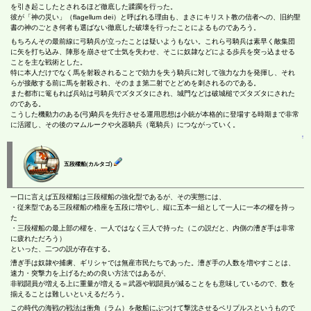
を引き起こしたとされるほど徹底した蹂躙を行った。
彼が「神の災い」（flagellum dei）と呼ばれる理由も、まさにキリスト教の信者への、旧約聖
書の神のごとき何者も選ばない徹底した破壊を行ったことによるものであろう。
もちろんその最前線に弓騎兵が立ったことは疑いようもない。これら弓騎兵は素早く敵集団
に矢を打ち込み、陣形を崩させて士気を失わせ、そこに奴隷などによる歩兵を突っ込ませる
ことを主な戦術とした。
特に本人だけでなく馬を射殺されることで効力を失う騎兵に対して強力な力を発揮し、それ
らが接敵する前に馬を射殺され、そのまま第二射でとどめを刺されるのである。
また都市に篭もれば兵站は弓騎兵でズタズタにされ、城門などは破城槌でズタズタにされた
のである。
こうした機動力のある(弓)騎兵を先行させる運用思想は小銃が本格的に登場する時期まで非常
に活躍し、その後のマムルークや火器騎兵（竜騎兵）につながっていく。
↑
五段櫂船(カルタゴ)
一口に言えば五段櫂船は三段櫂船の強化型であるが、その実態には、
・従来型である三段櫂船の櫓座を五段に増やし、縦に五本一組として一人に一本の櫂を持っ
た
・三段櫂船の最上部の櫂を、一人ではなく三人で持った（この説だと、内側の漕ぎ手は非常
に疲れただろう）
といった、二つの説が存在する。
漕ぎ手は奴隷や捕虜、ギリシャでは無産市民たちであった。漕ぎ手の人数を増やすことは、
速力・突撃力を上げるための良い方法ではあるが、
非戦闘員が増える上に重量が増える＝武器や戦闘員が減ることをも意味しているので、数を
揃えることは難しいといえるだろう。
この時代の海戦の戦法は衝角（ラム）を敵船にぶつけて撃沈させるペリプルスというもので