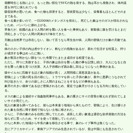
発酵時生じる熱により、もっと熱い部位で55℃の熱を発する。熱は耳から発散され、体内温
度を36℃に保たれている
吸収効率が悪いため、食べた物も排泄すると、形状変化は少なく、栄養素もほとんどそのま
まである。
食べる量が多いので、一日2000ℓのメタンガスを排出し、死亡した象はそのガスが排出されな
いため、パンパンに膨れ上がる。
草食だが、飢餓のあまり人間の村を襲い人を食べた事例もあり、射殺後に腹を空けるとまだ
消化しきってない人間の死体が17体出てきた。
天敵は自然界では存在しない。強いて言うなら寄生虫や病、人間の密猟だけが象の天敵であ
る。
体の小さい子供の内は虎やライオン、豹などの危険があるが、群れで生活する性質上、狩り
が成功する事はめったに無い。
象が夜目が利かない隙をついた奇襲でたまたま成功する程度である。
ただし、狩りに失敗すると、子供の象は自分を襲った敵の事を記憶し続け、大人になると自
分を襲った敵を見つけ次第、大人子供構わず踏み殺し回るようになった事例がある。
猿やイルカに匹敵するほど象の知能が高く、人間同様に喜怒哀楽がある。
密猟によって親の死を目の前にし、トラウマを持った子供の象が、夜中に悪夢にうなされて
叫び起きたり、余りの寂しさに人間のまねごとをするなどの事例もある。
象牙の大きい個体であるほど密猟されるため、最近では象牙が小さくなる方向に進化してい
る。
オスの象による連続サイ強姦致死事件もある。象の重さにサイの背骨が耐えれず折れてしま
いサイが死亡した。
犯人の象達を調べてみると、彼らは本来違う地域から来たもので、密猟により、生け捕りさ
れた象を自然に帰す過程で知らない土地に移された。
さらに、子供の象のみを自然に帰してたため、成長した若い象達は適切な欲求発散の方法を
知らずに育ったため、サイを使って発散していたのだ。
のちに本来いた地域から年長の象を移住させる事で、象のレイプ事件は無くなった。
主にアフリカやインド、東南アジアでのみ生息されているが、昔は中国にも生息されてい