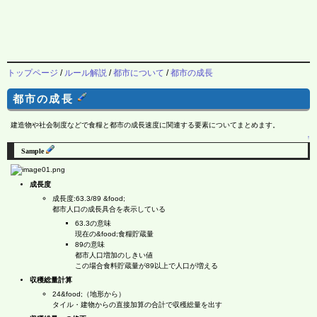
トップページ
/
ルール解説
/
都市について
/
都市の成長
都市の成長
建造物や社会制度などで食糧と都市の成長速度に関連する要素についてまとめます。
↑
Sample
成長度
成長度:63.3/89 &food;
都市人口の成長具合を表示している
63.3の意味
現在の&food;食糧貯蔵量
89の意味
都市人口増加のしきい値
この場合食料貯蔵量が89以上で人口が増える
収穫総量計算
24&food;（地形から）
タイル・建物からの直接加算の合計で収穫総量を出す