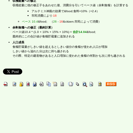
収穫総量への修正
収穫総量に他の修正子をあわせた後、消費分を引いてベース値（余剰食糧）を計算する
アルテミス神殿の効果で&food;食料+10%（+2.4）
市民消費により
-16
ベース 10.4
&food; （
26
-
16
&citizen;市民によって消費）
余剰食糧への修正（最終計算）
ベース値10.4 * (1.0 + 10% + 15% + 10%) =
合計14.04
&food;
最終的にこの合計値が食糧貯蔵量に追加される
人口成長
食糧貯蔵量がしきい値を超えるとしきい値分の食糧が使われ人口が増加
しきい値から溢れた分は次に持ち越される
その際、特定の建造物があると人口増加に使われた食糧の何割かも次に持ち越される