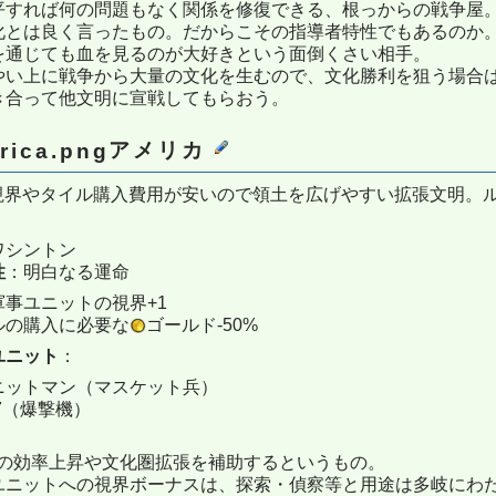
平すれば何の問題もなく関係を修復できる、根っからの戦争屋
化とは良く言ったもの。だからこその指導者特性でもあるのか
を通じても血を見るのが大好きという面倒くさい相手。
やい上に戦争から大量の文化を生むので、文化勝利を狙う場合
き合って他文明に宣戦してもらおう。
アメリカ
視界やタイル購入費用が安いので領土を広げやすい拡張文明。ル
ワシントン
性
：明白なる運命
軍事ユニットの視界+1
ルの購入に必要な
ゴールド-50%
ユニット
：
ニットマン（マスケット兵）
7（爆撃機）
索の効率上昇や文化圏拡張を補助するというもの。
ユニットへの視界ボーナスは、探索・偵察等と用途は多岐にわ