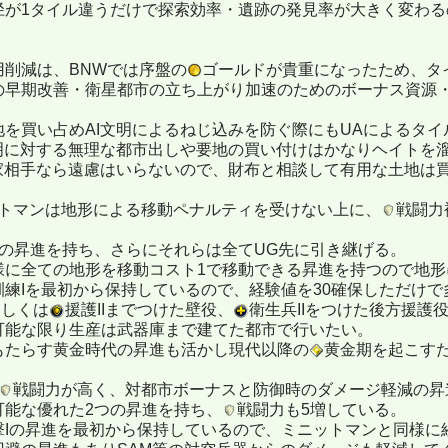
径が1タイル違うだけで探索効率・遺跡の発見率が大きく変わ
用削減は、BNWでは序盤の
ゴールドが貴重になったため、タ
の早期改善・衛星都市の立ち上がり加速のためのボーナス資源
地を買い占めAI文明によるねじ込みを防ぐ際にもUAによるタ
文明に対する無理な都市出しや要地の買い付けはかなりヘイトを
家相手なら遠慮はいらないので、財布と相談して有用な土地は
ットマンは地形による移動ペナルティを受けない上に、
戦闘力
つの昇進を持ち、さらにそれらは全てUG先に引き継げる。
様に全ての地形を移動コスト1で移動できる昇進を持つので地形
訓練Iを最初から保持しているので、経験値を30確保しただけ
Iもしくは
援護IIまでつけた壁役、
衛生兵IIをつけた後方援護
可能な限り生産は武器庫まで建てた都市で行いたい。
もたらす黄金時代の昇進も活かし現代以降の
黄金期を起こす
戦闘力が高く、対都市ボーナスと防御時のダメージ軽減の昇
可能な優れた2つの昇進を持ち、
戦闘力も5増している。
撃Iの昇進を最初から保持しているので、ミニットマンと同様に