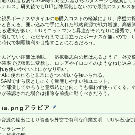
回避の昇進もありSAM等の対空兵器からのダメージも軽減して
ステルス」研究後でもB17は陳腐化しないので最強のステルスを
の視界ボーナスやタイルの
購入コストの軽減により、序盤の
いと言える。囲い込みで手に入れた戦略資源で戦力増強、高級
れる選択が多い。UUミニットマンも昇進がそれなりに優秀で、U
が増していく。ただそれまでは目立ったボーナスが無いので、
の時代で制覇勝利を目指すことになるだろう。
とんどない序盤は地味。一応拡張志向の気はあるようで、外交
い確率で拡張派に変貌し、ロシアやイロコイのようなねじ込み
ずれも使いやすい上にかなり強い。
すAIに使われると非常にきつい戦いを強いられる。
はSAMですら落としにくく量産しやすい強ユニット。
で全部潰してやろうと意気込むと向こうも構わず使ってくる。
油が確認された場合は排除を前提に動くべきだろう。
アラビア
や資源の輸出により資金や外交で有利な商業文明。UUや石油使
アッラシード
性
：砂漠の船