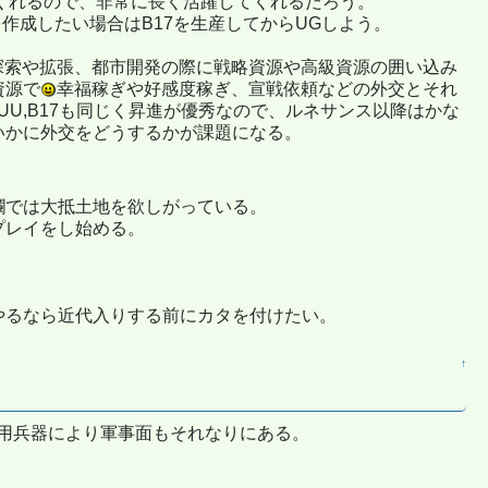
くれるので、非常に長く活躍してくれるだろう。
作成したい場合はB17を生産してからUGしよう。
探索や拡張、都市開発の際に戦略資源や高級資源の囲い込み
資源で
幸福稼ぎや好感度稼ぎ、宣戦依頼などの外交とそれ
U,B17も同じく昇進が優秀なので、ルネサンス以降はかな
いかに外交をどうするかが課題になる。
欄では大抵土地を欲しがっている。
プレイをし始める。
やるなら近代入りする前にカタを付けたい。
↑
用兵器により軍事面もそれなりにある。