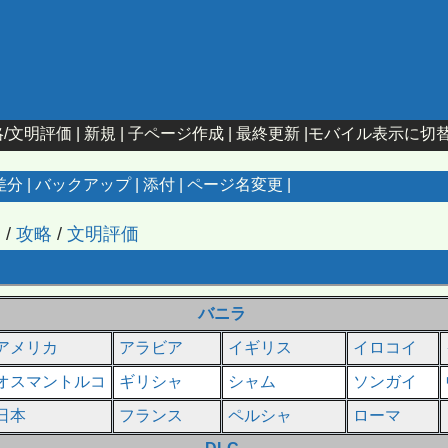
略/文明評価
|
新規
|
子ページ作成
|
最終更新
|
モバイル表示に切
差分
|
バックアップ
|
添付
|
ページ名変更
|
ジ
/
攻略
/
文明評価
バニラ
アメリカ
アラビア
イギリス
イロコイ
オスマントルコ
ギリシャ
シャム
ソンガイ
日本
フランス
ペルシャ
ローマ