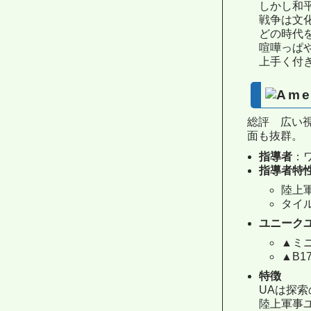
しかし和
戦争は文
どの時代
喧嘩っぱ
上手く付
総評 広い
面も抜群。
指導者
：
指導者特
陸上
タイ
ユニーク
▲ミ
▲B1
特徴
UAは探
陸上軍事