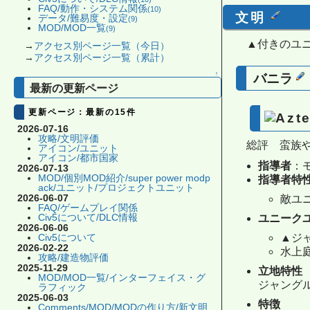
FAQ/動作・システム関係
(10)
文明
データ/難易度・設定
(9)
MOD/MOD一覧
(9)
▲付きのユ
→
アクセス別ページ一覧（今日）
→
アクセス別ページ一覧（累計）
↑
バニラ
最新の更新ページ
更新ページ：最新の15件
2026-07-16
攻略/文明評価
総評 蛮族
アイコン/ユニット
アイコン/都市国家
指導者
：
2026-07-13
MOD/個別MOD紹介/super power modp
指導者特
ack/ユニット/プロジェクトユニット
2026-06-07
敵ユ
FAQ/ゲームプレイ関係
Civ5について/DLC情報
ユニーク
2026-06-06
▲ジ
Civ5について
2026-02-22
水上
攻略/建造物評価
2025-11-29
立地特性
MOD/MOD一覧/インターフェイス・グ
ジャング
ラフィック
2025-06-03
特徴
Comments/MOD/MODの作り方/新文明