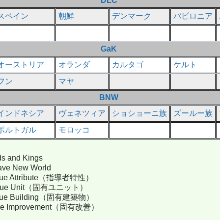
DLC
スペイン
朝鮮
デンマーク
バビロニア
GaK
オーストリア
オランダ
カルタゴ
ケルト
フン
マヤ
BNW
インドネシア
ヴェネツィア
ショショーニ族
ズールー族
ポルトガル
モロッコ
 and Kings
ve New World
ue Attribute（指導者特性）
que Unit（固有ユニット）
ue Building（固有建築物）
ue Improvement（固有改善）