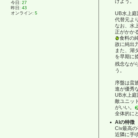
げよう。
今日:
27
昨日:
43
UB水上庭
オンライン:
5
代替元よ
なお、水
正がかか
食料の
故に純出
また、湖
を早期に
残念なが
う。
序盤は蛮
進が優秀
UB水上庭
敵ユニッ
がいい。
全体的に
AIの特徴
Civ最高
近隣に手