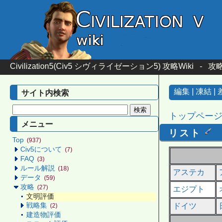
Civilization5(Civ5 シヴィライゼーション5) 攻略Wiki
-
攻
編集
|
凍結
|
サイト内検索
トップペー
メニュー
リスト
Top
(937)
Civ5について
(7)
FAQ
(3)
ルール解説
(18)
アステカ
データ
(59)
攻略
(27)
エジプト
文明評価
戦略集
ドイツ
(2)
建造物評価