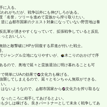
手に入る。
思われがちだが、戦争以外にも伸びしろがある。
度「名誉」ツリーを進めて蛮族から搾り取りたい。
。逆に
都市国家のクエスト対象になっていない野営地は養
り反乱軍が湧きやすくなっていて、拡張戦争していると反乱
ょっとおいしい。
無効と敵撃破にHPが回復する昇進が付いた戦士。
秀。
性でジャングル立地になりやすいが、
木こりのおかげで序
もあるので、奥地で延々と蛮族退治に明け暮れることも可
で簡単にUAの効果で
文化力も稼げる。
も強襲してしまえるので、延々とモンちゃん無双ができる。
よい。
ィはないようなので、
都市国家から
文化力を搾り取るな
くなったころに相手してあげるとよい。
力も少しは稼げる。良きパートナーとして末永く戦争してあ