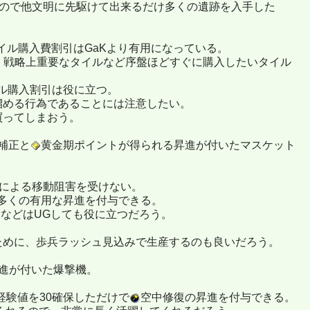
るので他文明に先駆けて出来るだけ多くの遺跡を入手した
イル購入費割引はGaKより有用になっている。
・戦略上重要なタイルなど序盤ほどすぐに購入したいタイル
イル購入割引は役に立つ。
溜める行為であることには注意したい。
買ってしまおう。
補正と
黄金期ポイントが得られる昇進が付いたマスケット
による移動阻害を受けない。
で多くの有用な昇進を付与できる。
役などはUGしても役に立つだろう。
ために、歩兵ラッシュ見込みで生産するのも良いだろう。
進が付いた爆撃機。
経験値を30確保しただけで
空中修復の昇進を付与できる。