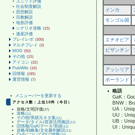
ユニット評価
社会制度解説
インカ
思想解説
宗教解説
モンゴル国
地形評価
シナリオ攻略
(15)
遺産評価
プレイレポ
エチオピア
(300)
マルチプレイ
(3)
ビザンチン
MOD
(50)
その他
(15)
アイコン
(32)
PukiWiki
(10)
アッシリア
旧情報
(195)
運営情報
ポーランド
(7)
略語
メニューバーを更新する
GaK：Gods
アクセス数：上位10件（今日）
BNW：Bra
UA：Uniq
攻略/文明評価
(27)
攻略
(11)
UU：Uni
その他/実績元ネタ集
(11)
UB：Uniq
データ/タイル/資源活用施設
(11)
旧情報/GaK/データ/実績
(11)
UI：Uniq
攻略/戦略集/文化勝利解説
(11)
Civ5について/DLC情報
(10)