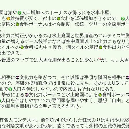
園は湖や
人口増加へのボーナスが得られる水車小屋。
りも
維持費が安く、都市の
食料を15%増加させるので、
上庭園の
食料ボーナスは社会制度「伝統」ツリーの全採用ボ
る。
純出力に補正がかかるのは水上庭園と世界遺産のアルテミス神
力量の増えるゲーム後半になれば空中庭園以上の出力にもなり
タイルへの
食料+2も中々優秀。湖タイルの基礎
食料出力と
捻出できる。
*1
ら普通のマップでは大きな湖が出ることは少ない
が、もし大き
族相手に
文化力を稼ぎつつ、それ以降は手頃な隣国を相手に
なので、序盤の拡張戦争では非常に役に立ち、そのままUGし
園で
人口を伸ばしやすいので内政面もそれなりにある。
ト撃破による
文化力ボーナスと水上庭園による
食料ボーナ
人口を伸ばしやすいので専門家を雇いやすく、思想「自由」
どの勝利も目指せる文明と言えるだろう。
の有名人モンテスマ。前作Civ4で鳴らした狂犬ぶりはもはやお
頃な雑魚文明があれば戦争。遠くであっても余裕の宣戦依頼受