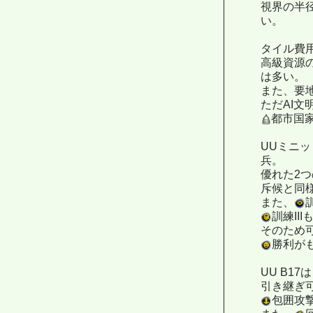
視界の半
い。
タイル費
高級資源
は多い。
また、要
ただAI
都市国
UUミニ
兵。
優れた2
斥候と同
また、
訓練II
そのため
勝利が
UU B17は
引き継ぎ
包囲攻