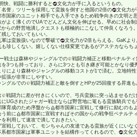
純明快、戦闘に勝利すると
文化力が手に入るというもの。
「名誉」ツリーを採用して蛮族を倒すと他国の2倍の
文化力が
都市国家のユニット相手でも入手できるため戦争向きの文明と
族がよく沸くのでUAでどんどん文化を伸ばせる。早めに社会制
家からの野営地潰しクエストも積極的にこなして仲良くなろう
て残しておいてもいい。
乱軍は蛮族扱いなので撃破で
文化力が2倍もらえる。GaKよ
乱も珍しくない。嬉しくない仕様変更であるがアステカならち
ガー戦士は森林やジャングルでの
戦闘力補正と移動ペナルティ
進を3つも持っており、さらに3つとも引き継ぎ可能とかなり優
こりにより森林やジャングルの移動コストが1で済む。立地特
や拡張が非常にしやすい。
ャングルでの
戦闘力補正と敵を倒すとHPが25回復する昇進
は
戦闘力に差が付きにくいので、弓兵蛮族に突っ込ませるだけ
兵にUGされたジャガー戦士ならば野営地に篭もる蛮族騎兵で
部隊育成のため序盤から
都市国家に宣戦して修行に励むのも
会う前に
都市国家に宣戦すればその国からの戦争狂ペナルテ
ーを利用して速攻で潰しておきたい。
ず宣戦しておいて、モンちゃんの友達である蛮族が近くにいな
事系都市国家は軍事ユニットを結構作ってくれるので、
文化