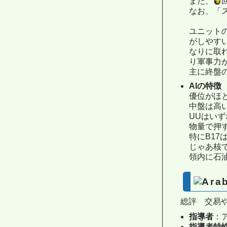
また、
なお、「
ユニット
がしやす
なりに取
り軍事力
主に終盤
AIの特徴
優位がほ
中盤は高
UUはい
物量で押
特にB17
じゃあ核
領内に石
総評 交易
指導者
：
指導者特