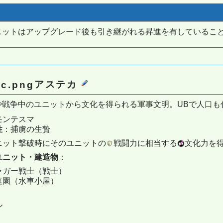
ニットはアップグレード後も引き継がれる昇進を有しているこ
アステカ
や戦争中のユニットから文化を得られる軍事文明。UBで人口も
モンテスマ
性
：捕虜の生贄
ニット撃破時にそのユニットの
戦闘力に相当する
文化力を
ユニット・建造物
：
ャガー戦士（戦士）
庭園（水車小屋）
ル