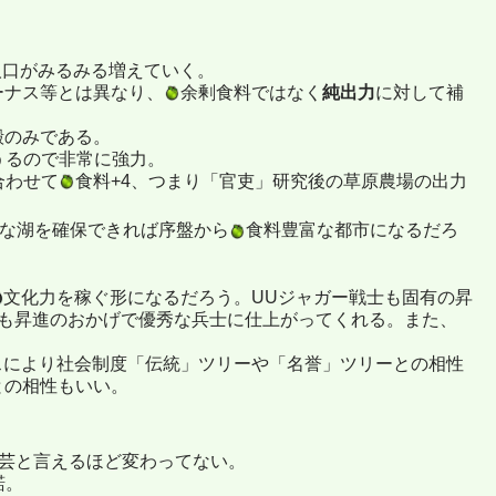
人口がみるみる増えていく。
ーナス等とは異なり、
余剰食料ではなく
純出力
に対して補
殿のみである。
うるので非常に強力。
合わせて
食料+4、つまり「官吏」研究後の草原農場の出力
な湖を確保できれば序盤から
食料豊富な都市になるだろ
文化力を稼ぐ形になるだろう。UUジャガー戦士も固有の昇
ても昇進のおかげで優秀な兵士に仕上がってくれる。また、
スにより社会制度「伝統」ツリーや「名誉」ツリーとの相性
との相性もいい。
家芸と言えるほど変わってない。
諾。