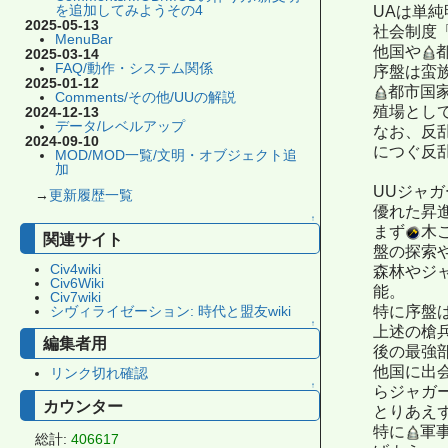
を追加してみようその4
UAは単
2025-05-13
社会制度
MenuBar
他国や
2025-03-14
FAQ/動作・システム関係
序盤は蛮
2025-01-12
都市国
Comments/その他/UUの解説
殖場とし
2024-12-13
データ/レベルアップ
なお、反
2024-09-10
につぐ反
MOD/MOD一覧/文明・オブジェクト追
加
UUジャ
→
更新履歴一覧
優れた昇
↑
まず
木
関連サイト
盤の探索
Civ4wiki
森林やジ
Civ6Wiki
能。
Civ7wiki
特に序盤
シヴィライゼーション: 時代と盟友wiki
↑
上述の槍
編集者用
後の最強
他国に出
リンク切れ確認
↑
らジャガ
カウンター
とりあえ
特に
軍
総計:
406617