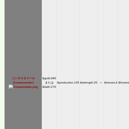
コンキスタドール
&gold;460
(Conquistador)
または
&production;135
&strength;20
―
&moves;4
&horses
&faith;270