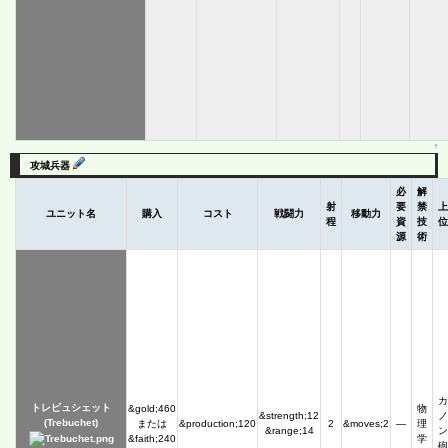
↑
攻城兵器
必
解
射
要
禁
上
ユニット名
購入
コスト
戦闘力
移動力
程
資
技
位
源
術
カ
トレビュシェット
&gold;460
物
&strength;12
ノ
(Trebuchet)
または
&production;120
2
&moves;2
―
理
&range;14
ン
&faith;240
学
砲