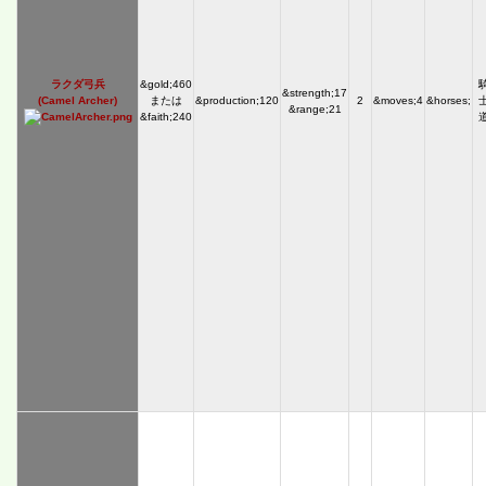
ラクダ弓兵
&gold;460
&strength;17
(Camel Archer)
または
&production;120
2
&moves;4
&horses;
&range;21
&faith;240