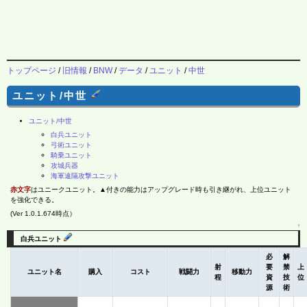
トップページ
/
旧情報
/
BNW
/
データ
/
ユニット
/
中世
ユニット/中世
ユニット/中世
白兵ユニット
弓術ユニット
騎乗ユニット
攻城兵器
海軍遠隔攻撃ユニット
赤文字
はユニークユニット。▲付きの能力はアップグレード時も引き継がれ、上位ユニット
を強化できる。
(Ver 1.0.1.674時点）
↑
白兵ユニット
必
解
射
要
禁
上
ユニット名
購入
コスト
戦闘力
移動力
程
資
技
位
源
術