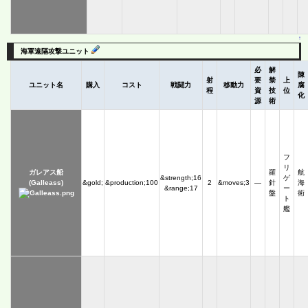
↑
海軍遠隔攻撃ユニット
必
解
陳
射
要
禁
上
ユニット名
購入
コスト
戦闘力
移動力
腐
程
資
技
位
化
源
術
フ
リ
ガレアス船
羅
航
&strength;16
ゲ
(Galleass)
&gold;
&production;100
2
&moves;3
―
針
海
&range;17
ー
盤
術
ト
艦