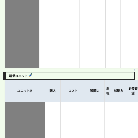
↑
騎乗ユニット
射
必要資
ユニット名
購入
コスト
戦闘力
移動力
程
源