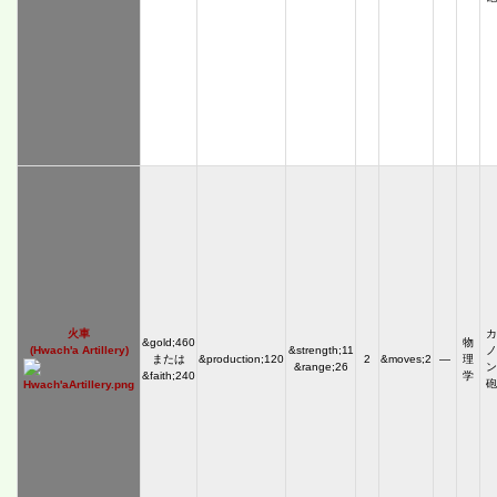
火車
カ
&gold;460
物
(Hwach'a Artillery)
&strength;11
ノ
または
&production;120
2
&moves;2
―
理
&range;26
ン
&faith;240
学
砲