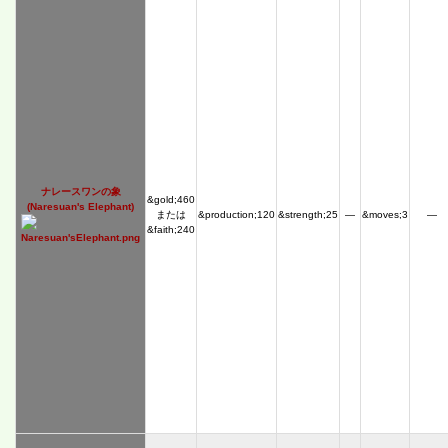
ナレースワンの象
&gold;460
(Naresuan's Elephant)
または
&production;120
&strength;25
―
&moves;3
―
&faith;240