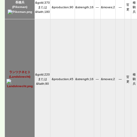
長槍兵
&gold;370
槍
官
(Pikeman)
または
&production;90
&strength;16
―
&moves;2
―
騎
吏
&faith;180
兵
ランツクネヒト
&gold;220
槍
(Landsknecht)
官
または
&production;45
&strength;16
―
&moves;2
―
騎
吏
&faith;90
兵