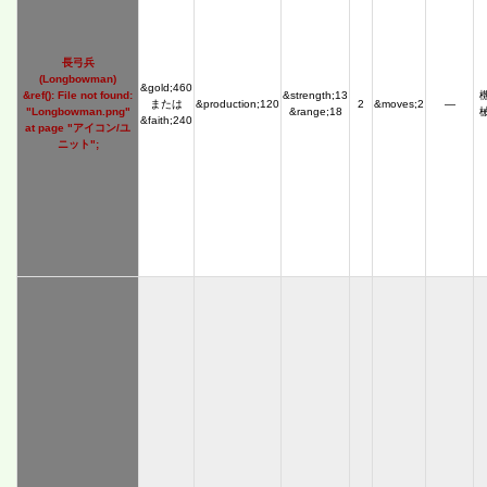
長弓兵
(Longbowman)
&gold;460
&ref(): File not found:
&strength;13
または
&production;120
2
&moves;2
―
"Longbowman.png"
&range;18
&faith;240
at page "アイコン/ユ
ニット";