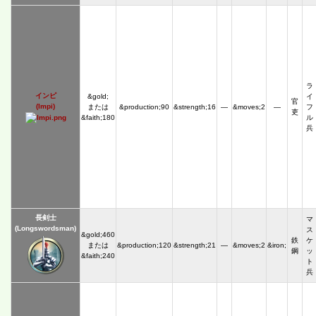
ラ
インピ
&gold;
イ
官
(Impi)
または
&production;90
&strength;16
―
&moves;2
―
フ
吏
&faith;180
ル
兵
長剣士
マ
(Longswordsman)
ス
&gold;460
鉄
ケ
または
&production;120
&strength;21
―
&moves;2
&iron;
鋼
ッ
&faith;240
ト
兵