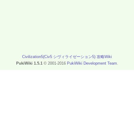
Civilization5(Civ5 シヴィライゼーション5) 攻略Wiki
PukiWiki 1.5.1
© 2001-2016
PukiWiki Development Team
.