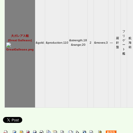
フ
大ガレアス船
リ
羅
航
(Great Galleass)
&strength;18
ゲ
&gold;
&production;110
2
&moves;3
―
針
海
&range;20
ー
盤
術
ト
艦