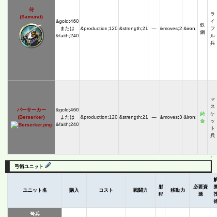
侍
ラ
(Samurai)
&gold;460
イ
鉄
または
&production;120
&strength;21
―
&moves;2
&iron;
フ
鋼
&faith;240
ル
兵
マ
ス
バーサーカー
&gold;460
鋳
ケ
(Berserker)
または
&production;120
&strength;21
―
&moves;3
&iron;
金
ッ
&faith;240
ト
兵
↑
弓術ユニット
射
必要資
ユニット名
購入
コスト
戦闘力
移動力
程
源
弩兵