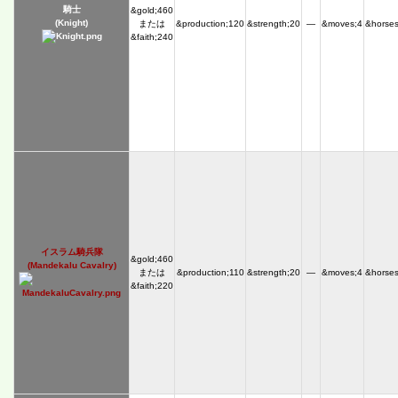
騎士
&gold;460
(Knight)
または
&production;120
&strength;20
―
&moves;4
&horses
&faith;240
イスラム騎兵隊
&gold;460
(Mandekalu Cavalry)
または
&production;110
&strength;20
―
&moves;4
&horses
&faith;220