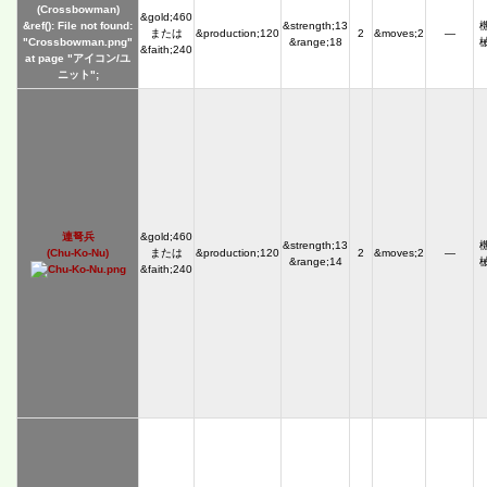
(Crossbowman)
&gold;460
&ref(): File not found:
&strength;13
または
&production;120
2
&moves;2
―
"Crossbowman.png"
&range;18
&faith;240
at page "アイコン/ユ
ニット";
連弩兵
&gold;460
&strength;13
(Chu-Ko-Nu)
または
&production;120
2
&moves;2
―
&range;14
&faith;240