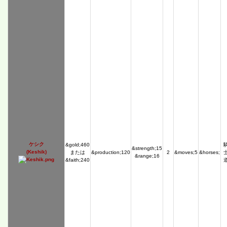
ケシク
&gold;460
&strength;15
(Keshik)
または
&production;120
2
&moves;5
&horses;
&range;16
&faith;240