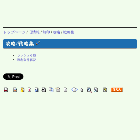
トップページ
/
旧情報
/
無印
/
攻略
/
戦略集
攻略/戦略集
ラッシュ考察
勝利条件解説