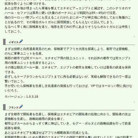
拡張を防ぐように横づけする。
あとは空き地が埋まったら軍備を整えてエチオピア→エジプトと滅ぼす。このシナリオのマ
ハール・セファリは異常に硬い(大量のボーナスにより戦闘力は85～95)ので注意。
他のヨーロッパ勢プレイにも言えることだがたまにボーアが神立地に存在しており無傷のこ
とがあるので、その場合ポルトガルに国境開放してもらえないと詰んでしまう。
なるべく早く南に探検家を送り、地形を見てAIの手にあまりそうならポルトガルとは仲良く
しておこう。
↑
イギリス
まずは偵察と自然遺産発見のため、探検家でアフリカ大陸を探索しよう。都市では貨物船、
のちに軍事ユニットを生産。
南部の都市では対ズールー、エチオピア用の陸上ユニット、それ以外の都市では対エジプト
用の海軍ユニットを生産するとよい。
その後は順次ズールー族、エチオピア、エジプトの都市を攻略していけば最長の鉄道を保持
できる。
必ずしもケープタウンからエジプトまでに拘る必要はないが、実績も解除できるので一度は
繋いでおこう。
手が空いたら探検家を生産し文化遺産の発掘も行っておけば、VPではヨーロッパ勢に負けな
いだろう。
※バージョン：1.0.3.18
↑
フランス
まず全都市で開拓者を生産し、探検家はエチオピアの開拓者の拉致に向かう。開拓者の次は
貨物船を生産し、政略結婚用の資金を稼ぐ。
都市はダカールからまっすぐ東に伸ばしていき、セグー・ボルヌとの政略結婚を行って鉄道
経路を確保。
あとはエチオピアを滅ぼせばアフリカ横断政策の完成となる。
初期都市数が多いためか最初のエチオピアとの停戦で都市を奪いやすいようだ。UAの効果で