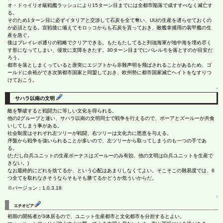
オ・ドゥイリオ級戦艦ラッシュにより15ターン目までには全都市陥落で成すすべなく滅亡す
る。
そのため1ターン目に必ずイタリアと交渉して石炭を全て奪い、UUの生産を遅らせておくの
が必須となる。宣戦後に備えてモロッコからも石炭を貰っておき、敵艦拿捕用の装甲艦の生
産を急ぐ。
後はプレイレポ通りの戦略でクリアできる。もたもたしてると列強海軍が地中海を埋め尽く
す形になってしまい、侵攻に支障をきたす。30ターン目までにパレルモを落とすのが目安だ
ろう。
都市を落としまくっていると唐突にエジプトから非難声明を飛ばされることがあるため、ゴ
ールドに余裕ができ次第都市国家と同盟しておき、欧州勢に都市国家滅亡ヘイトをなすりつ
けておこう。
↑
サハラ以南の文明
敵を撃破すると戦闘力に等しい文化を得られる。
他の2グループと違い、サハラ以南の文明同士で戦争を行えるので、ボーアとズールーが共食
いしてしまう事がある。
社会制度はそれぞれ左ツリーが戦闘、右ツリーは文化力に恩恵を与える。
序盤から戦争を強いられることが多いので、左ツリーから取ってしまうのも一つの手であ
る。
(ただし白兵ユニットの生産ボーナスはズールーのみ有効、他の文明は白兵ユニットを生産で
きない。)
なお最終的にどれを捨てるか、という心配はあまりしなくてよい。そこそこの難易度では、6
つ全てを取れなさそうならそもそも勝てるかどうか危ういからだ。
※バージョン：1.0.3.18
↑
エチオピア
初期の開拓者が3体居るので、ユニット生産都市と文化都市を分担するとよい。