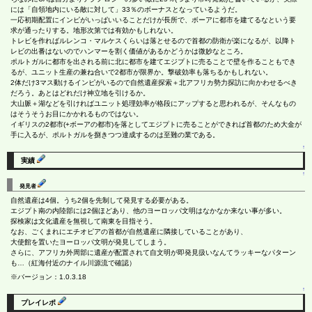
には「自領地内にいる敵に対して」33％のボーナスとなっているようだ。
一応初期配置にインピがいっぱいいることだけが長所で、ボーアに都市を建てるなという要
求が通ったりする。地形次第では有効かもしれない。
トレビを作ればルレンコ・マルケスくらいは落とせるので首都の防衛が楽になるが、以降ト
レビの出番はないのでハンマーを割く価値があるかどうかは微妙なところ。
ポルトガルに都市を出される前に北に都市を建てエジプトに売ることで壁を作ることもでき
るが、ユニット生産の兼ね合いで2都市が限界か。撃破効率も落ちるかもしれない。
2体だけ3マス動けるインピがいるので自然遺産探索＋北アフリカ勢力探訪に向かわせるべき
だろう。あとはどれだけ神立地を引けるか。
大山脈＋湖などを引ければユニット処理効率が格段にアップすると思われるが、そんなもの
はそうそうお目にかかれるものではない。
イギリスの2都市(+ボーアの都市)を落としてエジプトに売ることができれば首都のため大金が
手に入るが、ポルトガルを捌きつつ達成するのは至難の業である。
↑
実績
↑
発見者
自然遺産は4個。うち2個を先制して発見する必要がある。
エジプト南の内陸部には2個ほどあり、他のヨーロッパ文明はなかなか来ない事が多い。
探検家は文化遺産を無視して南東を目指そう。
なお、ごくまれにエチオピアの首都が自然遺産に隣接していることがあり、
大使館を置いたヨーロッパ文明が発見してしまう。
さらに、アフリカ外周部に遺産が配置されて自文明が即発見扱いなんてラッキーなパターン
も…（紅海付近のナイル川源流で確認）
※バージョン：1.0.3.18
↑
プレイレポ