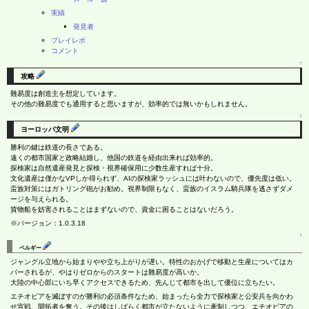
実績
発見者
プレイレポ
コメント
↑
攻略
難易度は創造主を想定しています。
その他の難易度でも通用すると思いますが、効率的では無いかもしれません。
↑
ヨーロッパ文明
勝利の鍵は鉄道の長さである。
遠くの都市国家と政略結婚し、他国の鉄道を経由出来れば効率的。
探検家は自然遺産発見と探検・視界確保用に少数生産すれば十分。
文化遺産は僅かなVPしか得られず、AIの探検家ラッシュには叶わないので、優先度は低い。
蛮族対策にはガトリング砲がお勧め。視界制限もなく、蛮族のイスラム騎兵隊を逃さずダメ
ージを与えられる。
貨物船を妨害されることはまずないので、資金に困ることはないだろう。
※バージョン：1.0.3.18
↑
ベルギー
ジャングル立地から始まりやや立ち上がりが遅い。特性のおかげで移動と生産についてはカ
バーされるが、やはりゼロからのスタートは難易度が高いか。
大陸の中心部にいち早くアクセスできるため、先んじて都市を出して優位に立ちたい。
エチオピアを滅ぼすのが勝利の必須条件なため、始まったら全力で探検家と公安兵を向かわ
せ宣戦、開拓者を奪う。その後はしばらく都市が立たないように牽制しつつ、エチオピアの