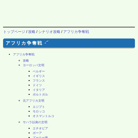
トップページ
/
攻略
/
シナリオ攻略
/
アフリカ争奪戦
アフリカ争奪戦
アフリカ争奪戦
攻略
ヨーロッパ文明
ベルギー
イギリス
フランス
ドイツ
イタリア
ポルトガル
北アフリカ文明
エジプト
モロッコ
オスマントルコ
サハラ以南の文明
エチオピア
ボーア
ズールー族