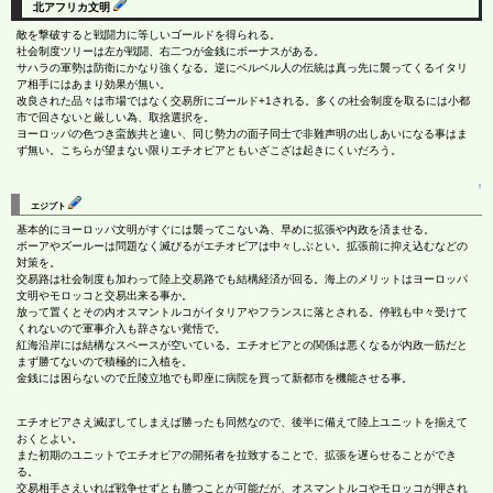
北アフリカ文明
敵を撃破すると戦闘力に等しいゴールドを得られる。
社会制度ツリーは左が戦闘、右二つが金銭にボーナスがある。
サハラの軍勢は防衛にかなり強くなる。逆にベルベル人の伝統は真っ先に襲ってくるイタリ
ア相手にはあまり効果が無い。
改良された品々は市場ではなく交易所にゴールド+1される。多くの社会制度を取るには小都
市で回さないと厳しい為、取捨選択を。
ヨーロッパの色つき蛮族共と違い、同じ勢力の面子同士で非難声明の出しあいになる事はま
ず無い。こちらが望まない限りエチオピアともいざこざは起きにくいだろう。
↑
エジプト
基本的にヨーロッパ文明がすぐには襲ってこない為、早めに拡張や内政を済ませる。
ボーアやズールーは問題なく滅びるがエチオピアは中々しぶとい。拡張前に抑え込むなどの
対策を。
交易路は社会制度も加わって陸上交易路でも結構経済が回る。海上のメリットはヨーロッパ
文明やモロッコと交易出来る事か。
放って置くとその内オスマントルコがイタリアやフランスに落とされる。停戦も中々受けて
くれないので軍事介入も辞さない覚悟で。
紅海沿岸には結構なスペースが空いている。エチオピアとの関係は悪くなるが内政一筋だと
まず勝てないので積極的に入植を。
金銭には困らないので丘陵立地でも即座に病院を買って新都市を機能させる事。
エチオピアさえ滅ぼしてしまえば勝ったも同然なので、後半に備えて陸上ユニットを揃えて
おくとよい。
また初期のユニットでエチオピアの開拓者を拉致することで、拡張を遅らせることができ
る。
交易相手さえいれば戦争せずとも勝つことが可能だが、オスマントルコやモロッコが押され