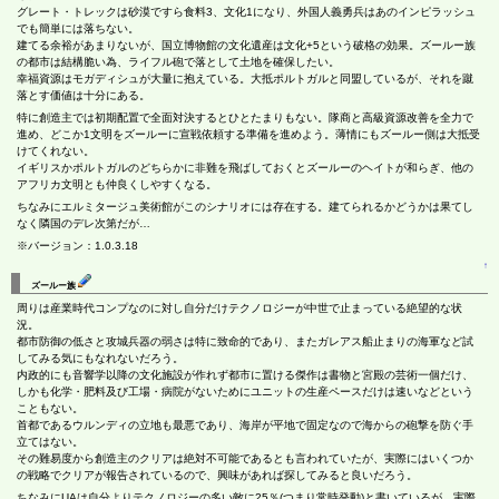
グレート・トレックは砂漠ですら食料3、文化1になり、外国人義勇兵はあのインピラッシュ
でも簡単には落ちない。
建てる余裕があまりないが、国立博物館の文化遺産は文化+5という破格の効果。ズールー族
の都市は結構脆い為、ライフル砲で落として土地を確保したい。
幸福資源はモガディシュが大量に抱えている。大抵ポルトガルと同盟しているが、それを蹴
落とす価値は十分にある。
特に創造主では初期配置で全面対決するとひとたまりもない。隊商と高級資源改善を全力で
進め、どこか1文明をズールーに宣戦依頼する準備を進めよう。薄情にもズールー側は大抵受
けてくれない。
イギリスかポルトガルのどちらかに非難を飛ばしておくとズールーのヘイトが和らぎ、他の
アフリカ文明とも仲良くしやすくなる。
ちなみにエルミタージュ美術館がこのシナリオには存在する。建てられるかどうかは果てし
なく隣国のデレ次第だが…
※バージョン：1.0.3.18
↑
ズールー族
周りは産業時代コンプなのに対し自分だけテクノロジーが中世で止まっている絶望的な状
況。
都市防御の低さと攻城兵器の弱さは特に致命的であり、またガレアス船止まりの海軍など試
してみる気にもなれないだろう。
内政的にも音響学以降の文化施設が作れず都市に置ける傑作は書物と宮殿の芸術一個だけ、
しかも化学・肥料及び工場・病院がないためにユニットの生産ペースだけは速いなどという
こともない。
首都であるウルンディの立地も最悪であり、海岸が平地で固定なので海からの砲撃を防ぐ手
立てはない。
その難易度から創造主のクリアは絶対不可能であるとも言われていたが、実際にはいくつか
の戦略でクリアが報告されているので、興味があれば探してみると良いだろう。
ちなみにUAは自分よりテクノロジーの多い敵に25％(つまり常時発動)と書いているが、実際