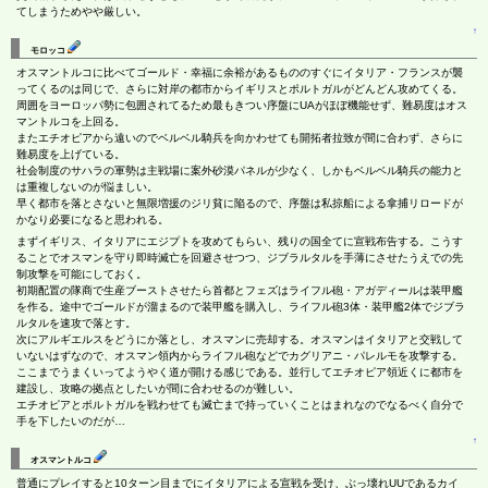
てしまうためやや厳しい。
↑
モロッコ
オスマントルコに比べてゴールド・幸福に余裕があるもののすぐにイタリア・フランスが襲
ってくるのは同じで、さらに対岸の都市からイギリスとポルトガルがどんどん攻めてくる。
周囲をヨーロッパ勢に包囲されてるため最もきつい序盤にUAがほぼ機能せず、難易度はオス
マントルコを上回る。
またエチオピアから遠いのでベルベル騎兵を向かわせても開拓者拉致が間に合わず、さらに
難易度を上げている。
社会制度のサハラの軍勢は主戦場に案外砂漠パネルが少なく、しかもベルベル騎兵の能力と
は重複しないのが悩ましい。
早く都市を落とさないと無限増援のジリ貧に陥るので、序盤は私掠船による拿捕リロードが
かなり必要になると思われる。
まずイギリス、イタリアにエジプトを攻めてもらい、残りの国全てに宣戦布告する。こうす
ることでオスマンを守り即時滅亡を回避させつつ、ジブラルタルを手薄にさせたうえでの先
制攻撃を可能にしておく。
初期配置の隊商で生産ブーストさせたら首都とフェズはライフル砲・アガディールは装甲艦
を作る。途中でゴールドが溜まるので装甲艦を購入し、ライフル砲3体・装甲艦2体でジブラ
ルタルを速攻で落とす。
次にアルギエルスをどうにか落とし、オスマンに売却する。オスマンはイタリアと交戦して
いないはずなので、オスマン領内からライフル砲などでカグリアニ・パレルモを攻撃する。
ここまでうまくいってようやく道が開ける感じである。並行してエチオピア領近くに都市を
建設し、攻略の拠点としたいが間に合わせるのが難しい。
エチオピアとポルトガルを戦わせても滅亡まで持っていくことはまれなのでなるべく自分で
手を下したいのだが…
↑
オスマントルコ
普通にプレイすると10ターン目までにイタリアによる宣戦を受け、ぶっ壊れUUであるカイ