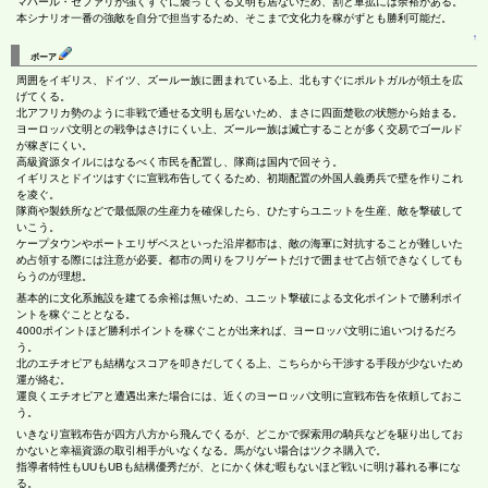
マハール・セファリが強くすぐに襲ってくる文明も居ないため、割と軍拡には余裕がある。
本シナリオ一番の強敵を自分で担当するため、そこまで文化力を稼がずとも勝利可能だ。
↑
ボーア
周囲をイギリス、ドイツ、ズールー族に囲まれている上、北もすぐにポルトガルが領土を広
げてくる。
北アフリカ勢のように非戦で通せる文明も居ないため、まさに四面楚歌の状態から始まる。
ヨーロッパ文明との戦争はさけにくい上、ズールー族は滅亡することが多く交易でゴールド
が稼ぎにくい。
高級資源タイルにはなるべく市民を配置し、隊商は国内で回そう。
イギリスとドイツはすぐに宣戦布告してくるため、初期配置の外国人義勇兵で壁を作りこれ
を凌ぐ。
隊商や製鉄所などで最低限の生産力を確保したら、ひたすらユニットを生産、敵を撃破して
いこう。
ケープタウンやポートエリザベスといった沿岸都市は、敵の海軍に対抗することが難しいた
め占領する際には注意が必要。都市の周りをフリゲートだけで囲ませて占領できなくしても
らうのが理想。
基本的に文化系施設を建てる余裕は無いため、ユニット撃破による文化ポイントで勝利ポイ
ントを稼ぐこととなる。
4000ポイントほど勝利ポイントを稼ぐことが出来れば、ヨーロッパ文明に追いつけるだろ
う。
北のエチオピアも結構なスコアを叩きだしてくる上、こちらから干渉する手段が少ないため
運が絡む。
運良くエチオピアと遭遇出来た場合には、近くのヨーロッパ文明に宣戦布告を依頼しておこ
う。
いきなり宣戦布告が四方八方から飛んでくるが、どこかで探索用の騎兵などを駆り出してお
かないと幸福資源の取引相手がいなくなる。馬がない場合はツクネ購入で。
指導者特性もUUもUBも結構優秀だが、とにかく休む暇もないほど戦いに明け暮れる事にな
る。