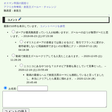
オスマン帝国の国造り
アフリカ争奪戦・創造主ズールー・チャレンジ
難易度：創造主
↑
コメント
最新の10件を表示しています。
コメントページを参照
ボーアが最高難易度っていう人が結構いますが、ズールーのほうが無理ゲーだと思
います。 --
2018-06-23 (土) 07:23:38
イギリスとボーアの首都までは落とせるけど、取引でフランスに渡すか、
都市破壊しないと戦線維持できないのが最高にクソ --
2018-07-11 (水)
04:18:38
動画で創造主ズールークリアしてる人見たことあります。 --
2020-12-05 (土)
11:26:26
ニコニコにあるやつかな？エチオピア首都も落としていて見事だった。 --
2020-12-19 (土) 23:55:49
動画の最後らへんで創造主西ローマにも挑戦していると言ってました
し、本当にクリアしたら素直に憧れます。 --
2020-12-24 (木)
20:45:46
お名前: