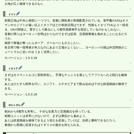
土地が広く確保できるのも○。
↑
ドイツ
初期立地は中央と南部に一つづつ。首都に開拓者が初期配置されている。装甲艦のUUはオス
マンやエジプトが遠い以上イタリアほどの有効活用はできず、性能もイタリアUUより一段劣
る。UAの関係上、脅すにしろ殴るにしろ都市国家相手を想定しているのかもしれない。
首都の周りはヨーロッパ文明ばかりなのでまずは拡張、交易路整備を進めることになるだろ
うか。
南部で軍備が整ったらボーア、ズールーにも介入したい。
各文明で唯一指導者が本人なのにあまり立場がよくない…。ヨーロッパ小国は外交関係がニ
ュートラルに近いのをうまく活用したい。
※バージョン：1.0.3.18
↑
イタリア
まずはオスマントルコに宣戦布告し、手薄なチュニスを落としてアフリカへの上陸口を確保
する。
あとはひたすら戦争を行い、エジプト、エチオピアまで飲み込めば十分な鉄道路線が確保で
きる。
※バージョン：1.0.3.18
↑
ポルトガル
初めから8都市も所有し、十分な生産力と交易拠点を持っている。
初期ユニットは非常に少ないので、まずは軍拡から進めよう。
あとは鉄道路線を確保できるよう領土を拡張していけば、自然と勝利できるだろう。
東側から西側に拡張すればイギリスの進出を抑えられる。
↑