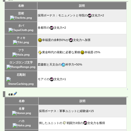
名称
説明
芸術
採用ボーナス：モニュメントと寺院の
文化力+2
タパ
各都市の
文化力+2
ティキ
幸福度の余剰50%が
文化力へ加算
フラ
黄金時代の発動に必要な累積
幸福度-25%
ロンゴロンゴ文字
図書館と天文台の
科学力+50%
石彫刻
モアイの
文化力+1
↑
名誉
名称
説明
名誉
採用ボーナス：軍事ユニットに経験値+15
ハカ
倒したユニットの
戦闘力3倍の
文化力を獲得