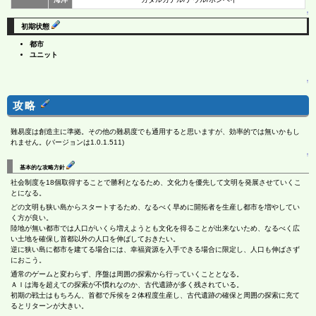
↑
初期状態
都市
ユニット
↑
攻略
難易度は創造主に準拠。その他の難易度でも通用すると思いますが、効率的では無いかもし
れません。(バージョンは1.0.1.511)
↑
基本的な攻略方針
社会制度を18個取得することで勝利となるため、文化力を優先して文明を発展させていくこ
とになる。
どの文明も狭い島からスタートするため、なるべく早めに開拓者を生産し都市を増やしてい
く方が良い。
陸地が無い都市では人口がいくら増えようとも文化を得ることが出来ないため、なるべく広
い土地を確保し首都以外の人口を伸ばしておきたい。
逆に狭い島に都市を建てる場合には、幸福資源を入手できる場合に限定し、人口も伸ばさず
におこう。
通常のゲームと変わらず、序盤は周囲の探索から行っていくこととなる。
ＡＩは海を超えての探索が不慣れなのか、古代遺跡が多く残されている。
初期の戦士はもちろん、首都で斥候を２体程度生産し、古代遺跡の確保と周囲の探索に充て
るとリターンが大きい。