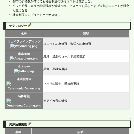
都市の所持数が増えても社会制度の獲得コストは増加しない
クック船長に会うと科学理論が解禁され、マスケット兵などより強力なユニットが研究
可能になる
社会制度コンプリートボーナス無し
↑
テクノロジー
名称
説明
ウェイファインディング
ユニットの出航可、海洋への出航可
水産養殖
港湾、漁船のゴールド産出増加
タトゥー
兵舎、英雄叙事詩
儀式的踊り
マオリの戦士、民族叙事詩
装飾彫刻
モアイ改善の解禁
↑
資源活用施設
名称
説明