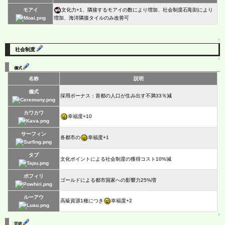
モアイ
文化力+1、隣接するモアイの数により増加、社会制度石彫刻により
増加、海洋隣接タイルのみ改善可
↑
社会制度
↑
儀式
名称
説明
儀式
採用ボーナス：首都の人口が生み出す不満33％減
カワカワ
幸福度+10
サーフィン
各都市の
幸福度+1
タプ
文化ポイントによる社会制度の獲得コスト10%減
ポフィリ
ゴールドによる都市国家への影響力25%増
ルーアウ
高級資源1種につき
幸福度+2
↑
芸術