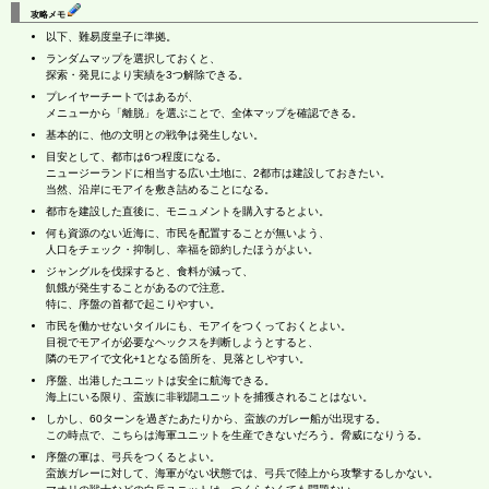
攻略メモ
以下、難易度皇子に準拠。
ランダムマップを選択しておくと、
探索・発見により実績を3つ解除できる。
プレイヤーチートではあるが、
メニューから「離脱」を選ぶことで、全体マップを確認できる。
基本的に、他の文明との戦争は発生しない。
目安として、都市は6つ程度になる。
ニュージーランドに相当する広い土地に、2都市は建設しておきたい。
当然、沿岸にモアイを敷き詰めることになる。
都市を建設した直後に、モニュメントを購入するとよい。
何も資源のない近海に、市民を配置することが無いよう、
人口をチェック・抑制し、幸福を節約したほうがよい。
ジャングルを伐採すると、食料が減って、
飢餓が発生することがあるので注意。
特に、序盤の首都で起こりやすい。
市民を働かせないタイルにも、モアイをつくっておくとよい。
目視でモアイが必要なヘックスを判断しようとすると、
隣のモアイで文化+1となる箇所を、見落としやすい。
序盤、出港したユニットは安全に航海できる。
海上にいる限り、蛮族に非戦闘ユニットを捕獲されることはない。
しかし、60ターンを過ぎたあたりから、蛮族のガレー船が出現する。
この時点で、こちらは海軍ユニットを生産できないだろう。脅威になりうる。
序盤の軍は、弓兵をつくるとよい。
蛮族ガレーに対して、海軍がない状態では、弓兵で陸上から攻撃するしかない。