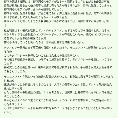
都市を新設する際には、都市周辺のモアイがなるべく隣接するように心がける必要が有る。
首都が孤島に有るため他の都市も沿岸に有った方が良さそうだが、沿岸に配置してしまうと
都市周辺のモアイが隣り合うのを阻害してしまう。
都市を内陸に配置する場合、灯台が建てられず海上資源の旨みが薄れるが、モアイの隣接を
妨げず結果として文化力が高くなるケースが多々ある。
草原＋バナナと言った十分な食糧供給タイルが有る場合には、内陸に建てた方が良いだろ
う。
社会制度はまず儀式を取得していくのがオススメ。まずはカワカワを目指すと良いだろう。
本シナリオでは社会制度のコンプリートボーナスが存在しないため、儀式をコンプリートす
る前でも十分な幸福が確保でき次第
芸術を取得していくと良いだろう。基本的に名誉は最後で構わない。
テクノロジー開発はまず石工術を目指すと良いだろう。モニュメントの解禁条件となってい
るため
このテクノロジーを取得しないことには文化力を産出出来ない。
その後は幸福資源を解禁しつつモアイの解禁を目指そう。テクノロジーの進展についてはそ
こまで
神経質になる必要は無いが、後半の技術で寺院が解禁される為、手が空き次第天文台を建て
ておきたいところ。
モニュメントや寺院といった施設の影響が大きいこと、都市数に拠る不幸が実質0.8に抑えら
れるため
施設が揃うことを前提に考えるのならば、人口１の都市をひたすら置いていくと最終的な文
化力は高くなる。
ただし開拓者や各種施設の建設コストを考えると、現実的には各都市それなりに人口を伸ば
すこととなる。
購入ならばタイムロス無く文化力が出せるが、そのゴールドで都市国家との同盟を結べるこ
とを考慮しよう。
とは言え通常のゲームよりも都市の数を多めに、人口を少なくすることは心がけた方が良い
だろう。
↑