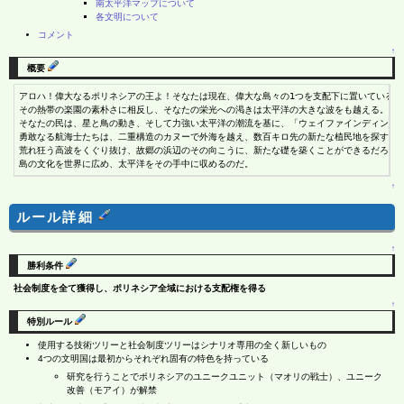
南太平洋マップについて
各文明について
コメント
↑
概要
アロハ！偉大なるポリネシアの王よ！そなたは現在、偉大な島々の1つを支配下に置いている。

その熱帯の楽園の素朴さに相反し、そなたの栄光への渇きは太平洋の大きな波をも越える。

そなたの民は、星と鳥の動き、そして力強い太平洋の潮流を基に、「ウェイファインディング」
勇敢なる航海士たちは、二重構造のカヌーで外海を越え、数百キロ先の新たな植民地を探す航海
荒れ狂う高波をくぐり抜け、故郷の浜辺のその向こうに、新たな礎を築くことができるだろうか
島の文化を世界に広め、太平洋をその手中に収めるのだ。
↑
ルール詳細
↑
勝利条件
社会制度を全て獲得し、ポリネシア全域における支配権を得る
↑
特別ルール
使用する技術ツリーと社会制度ツリーはシナリオ専用の全く新しいもの
4つの文明国は最初からそれぞれ固有の特色を持っている
研究を行うことでポリネシアのユニークユニット（マオリの戦士）、ユニーク
改善（モアイ）が解禁