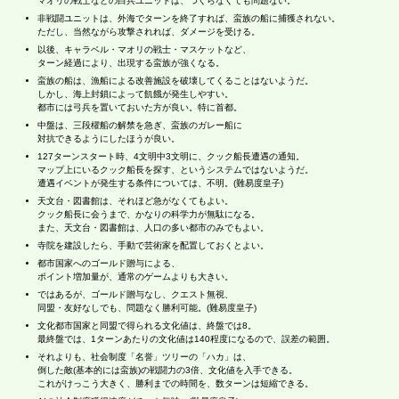
マオリの戦士などの白兵ユニットは、つくらなくても問題ない。
非戦闘ユニットは、外海でターンを終了すれば、蛮族の船に捕獲されない。
ただし、当然ながら攻撃されれば、ダメージを受ける。
以後、キャラベル・マオリの戦士・マスケットなど、
ターン経過により、出現する蛮族が強くなる。
蛮族の船は、漁船による改善施設を破壊してくることはないようだ。
しかし、海上封鎖によって飢餓が発生しやすい。
都市には弓兵を置いておいた方が良い。特に首都。
中盤は、三段櫂船の解禁を急ぎ、蛮族のガレー船に
対抗できるようにしたほうが良い。
127ターンスタート時、4文明中3文明に、クック船長遭遇の通知。
マップ上にいるクック船長を探す、というシステムではないようだ。
遭遇イベントが発生する条件については、不明。(難易度皇子)
天文台・図書館は、それほど急がなくてもよい。
クック船長に会うまで、かなりの科学力が無駄になる。
また、天文台・図書館は、人口の多い都市のみでもよい。
寺院を建設したら、手動で芸術家を配置しておくとよい。
都市国家へのゴールド贈与による、
ポイント増加量が、通常のゲームよりも大きい。
ではあるが、ゴールド贈与なし、クエスト無視、
同盟・友好なしでも、問題なく勝利可能。(難易度皇子)
文化都市国家と同盟で得られる文化値は、終盤では8。
最終盤では、1ターンあたりの文化値は140程度になるので、誤差の範囲。
それよりも、社会制度「名誉」ツリーの「ハカ」は、
倒した敵(基本的には蛮族)の戦闘力の3倍、文化値を入手できる。
これがけっこう大きく、勝利までの時間を、数ターンは短縮できる。