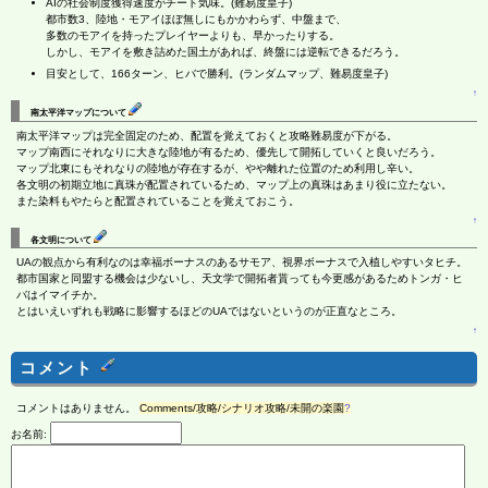
AIの社会制度獲得速度がチート気味。(難易度皇子)
都市数3、陸地・モアイほぼ無しにもかかわらず、中盤まで、
多数のモアイを持ったプレイヤーよりも、早かったりする。
しかし、モアイを敷き詰めた国土があれば、終盤には逆転できるだろう。
目安として、166ターン、ヒバで勝利。(ランダムマップ、難易度皇子)
↑
南太平洋マップについて
南太平洋マップは完全固定のため、配置を覚えておくと攻略難易度が下がる。
マップ南西にそれなりに大きな陸地が有るため、優先して開拓していくと良いだろう。
マップ北東にもそれなりの陸地が存在するが、やや離れた位置のため利用し辛い。
各文明の初期立地に真珠が配置されているため、マップ上の真珠はあまり役に立たない。
また染料もやたらと配置されていることを覚えておこう。
↑
各文明について
UAの観点から有利なのは幸福ボーナスのあるサモア、視界ボーナスで入植しやすいタヒチ。
都市国家と同盟する機会は少ないし、天文学で開拓者貰っても今更感があるためトンガ・ヒ
バはイマイチか。
とはいえいずれも戦略に影響するほどのUAではないというのが正直なところ。
↑
コメント
コメントはありません。
Comments/攻略/シナリオ攻略/未開の楽園
?
お名前: