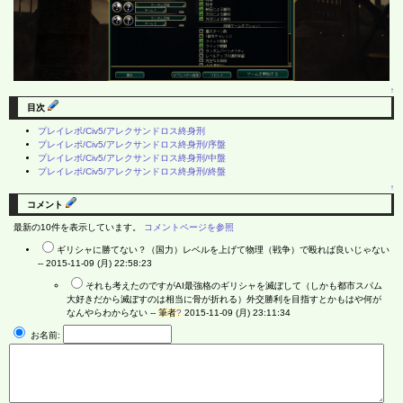
↑
目次
プレイレポ/Civ5/アレクサンドロス終身刑
プレイレポ/Civ5/アレクサンドロス終身刑/序盤
プレイレポ/Civ5/アレクサンドロス終身刑/中盤
プレイレポ/Civ5/アレクサンドロス終身刑/終盤
↑
コメント
最新の10件を表示しています。
コメントページを参照
ギリシャに勝てない？（国力）レベルを上げて物理（戦争）で殴れば良いじゃない
--
2015-11-09 (月) 22:58:23
それも考えたのですがAI最強格のギリシャを滅ぼして（しかも都市スパム
大好きだから滅ぼすのは相当に骨が折れる）外交勝利を目指すとかもはや何が
なんやらわからない --
筆者
?
2015-11-09 (月) 23:11:34
お名前: