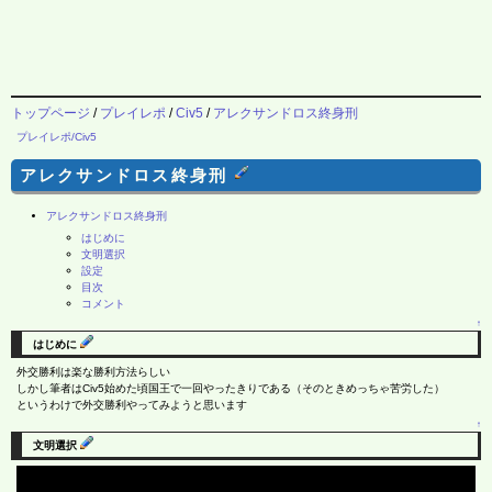
トップページ
/
プレイレポ
/
Civ5
/
アレクサンドロス終身刑
プレイレポ/Civ5
アレクサンドロス終身刑
アレクサンドロス終身刑
はじめに
文明選択
設定
目次
コメント
↑
はじめに
外交勝利は楽な勝利方法らしい
しかし筆者はCiv5始めた頃国王で一回やったきりである（そのときめっちゃ苦労した）
というわけで外交勝利やってみようと思います
↑
文明選択