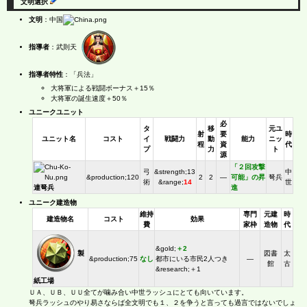
文明選択
文明
：中国
指導者
：武則天
指導者特性
：「兵法」
大将軍による戦闘ボーナス＋15％
大将軍の誕生速度＋50％
ユニークユニット
必
タ
移
元ユ
射
要
時
ユニット名
コスト
イ
戦闘力
動
能力
ニッ
程
資
代
プ
力
ト
源
「２回攻撃
弓
&strength;13
中
&production;120
2
2
―
可能」の昇
弩兵
術
&range;
14
世
連弩兵
進
ユニーク建造物
維持
専門
元建
時
建造物名
コスト
効果
費
家枠
造物
代
&gold;
＋2
製
図書
太
&production;75
なし
都市にいる市民2人つき
―
館
古
&research;＋1
紙工場
ＵＡ、ＵＢ、ＵＵ全てが噛み合い中世ラッシュにとても向いています。
弩兵ラッシュのやり易さならば全文明でも１、２を争うと言っても過言ではないでしょ