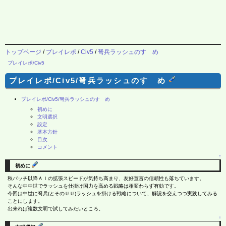
トップページ
/
プレイレポ
/
Civ5
/
弩兵ラッシュのすゝめ
プレイレポ/Civ5
プレイレポ/Civ5/弩兵ラッシュのすゝめ
プレイレポ/Civ5/弩兵ラッシュのすゝめ
初めに
文明選択
設定
基本方針
目次
コメント
↑
初めに
秋パッチ以降ＡＩの拡張スピードが気持ち高まり、友好宣言の信頼性も落ちています。
そんな中中世でラッシュを仕掛け国力を高める戦略は相変わらず有効です。
今回は中世に弩兵(とそのＵＵ)ラッシュを掛ける戦略について、解説を交えつつ実践してみる
ことにします。
出来れば複数文明で試してみたいところ。
↑