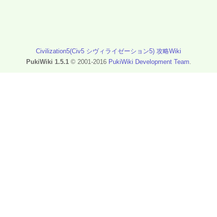
Civilization5(Civ5 シヴィライゼーション5) 攻略Wiki
PukiWiki 1.5.1
© 2001-2016
PukiWiki Development Team
.