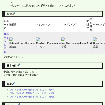
う。
中世ラッシュに慣れるには
イギリス
と並びおススメの文明です。
↑
設定
都
レポ
文
市
ート
難易度
マップタイプ
マップサイズ
明
ゲームスピ
国
名
数
家
弩兵
ラッ
シュ
8
16
の
創造主
パンゲア
普通
普通
すゝ
め
その他デフォルト。
↑
基本方針
中世に戦争で領土を拡大します。
その後は特に方針を定めず柔軟に。
↑
目次
プレイレポ/Civ5/弩兵ラッシュのすゝめ/序
プレイレポ/Civ5/弩兵ラッシュのすゝめ/破
プレイレポ/Civ5/弩兵ラッシュのすゝめ/急
↑